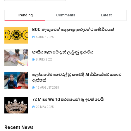
Trending
Comments
Latest
BOC බැංකුවෙන් ගනුදෙනුකරුවන්ට පණිවිඩයක්
5 JUNE 2025
භාතිය ගැන මේ දැන් ලැබුණු ආරංචිය
8 JULY 2025
ලෝකයේම වෛරල් වූ සංවේදී AI වීඩියෝවේ කතාව
ඇත්තක්
15 AUGUST 2025
72 Miss World තරඟයෙන් ඈ ඉවත් වෙයි
22 MAY 2025
Recent News