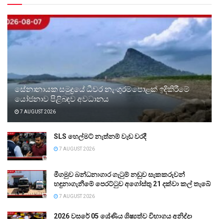
සේනානායක සමුද්‍රයේ ධීවර නැංගුරම්පොළක් ඉදිකිරීමේ
යෝජනාව පිළිබඳව අවධානය
7 AUGUST 2026
SLS හෙල්මට් නැත්නම් වැඩ වරදී
7 AUGUST 2026
මීගමුව බන්ධනාගාර ගැටුම් නඩුව සැකකරුවන්
හඳුනාගැනීමේ පෙරට්ටුව අගෝස්තු 21 දක්වා කල් තැබේ
7 AUGUST 2026
2026 වසරේ 05 ශ්‍රේණිය ශිෂ්‍යත්ව විභාගය අනිද්දා