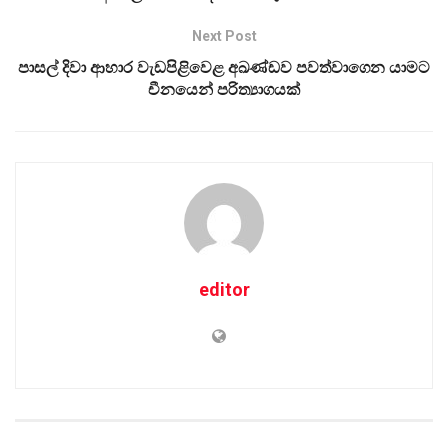
Next Post
පාසල් දිවා ආහාර වැඩපිළිවෙළ අඛණ්ඩව පවත්වාගෙන යාමට
චීනයෙන් පරිත්‍යාගයක්
editor