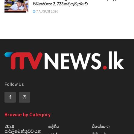
මධ්‍යස්ථාන 2,723කදී පැවැත්වේ
7 AUGUST 2026
Follow Us
Browse by Category
2020
දේශීය
විශේෂාංග
පාර්ලිමේන්තුවට යන