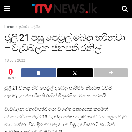
Home
පුවත්
දේශීය
ජූලි 21 පසු පෙට්‍රල් බෙදා හරිනවා
– වැඩබලන ජනපති රනිල්
18 July 2022
0
SHARES
ජූලි 21 වනදා සිට පෙට්‍රල් ද බෙදා හැරීමට නියමිත බවයි
වැඩබලන ජනාධිපති රනිල් වික්‍රමසිංහ මහතා පවසයි.
වැඩබලන ජනාධිපතිවරයා විශේෂ ප්‍රකාශයක් කරමින්
පවසා සිටියේ මැයි 13 වැනිදා තමන් අග්‍රාමාත්‍යවරයා ලෙස වැඩ
භාර ගන්නා විට දිනකට පැය 5ක විදුලිය විසන්ධි කරමින්