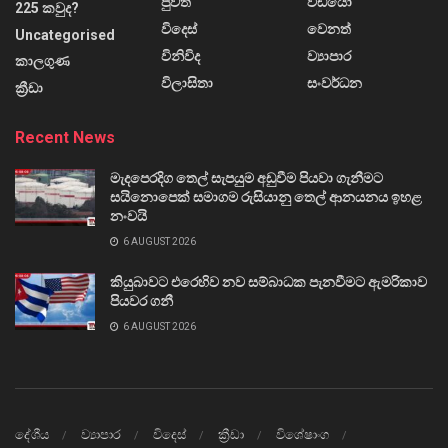
පුවත්
වීඩියෝ
225 කවුද?
විදෙස්
වෙනත්
Uncategorised
විනිවිද
ව්‍යාපාර
කාලගුණ
විලාසිතා
සංවර්ධන
ක්‍රීඩා
Recent News
මැදපෙරදිග තෙල් සැපයුම අඩුවීම පියවා ගැනීමට
සයිනොපෙක් සමාගම රුසියානු තෙල් ආනයනය ඉහළ
නංවයි
6 AUGUST 2026
කියුබාවට එරෙහිව නව සම්බාධක පැනවීමට ඇමරිකාව
පියවර ගනී
6 AUGUST 2026
දේශීය
ව්‍යාපාර
විදෙස්
ක්‍රීඩා
විශේෂාංග