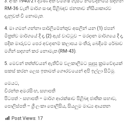
3. අංක 1940/21 දරණ අති විශේෂ ගැසට් නිවේදනයේ සඳහන්
RM-36 වැනි මාර්ග සංඥා පිළිබඳව ජනතාව නිසියාකාරව
දැනුවත් වී නොමැත.
4. මා ගමන් ගන්නා පාර්ලිමේන්තුව අසලින් යන (1) ජපන්
මිත්‍රත්ව මාර්ගයේ දී ද, (2) ඇස් වාට්ටුව – මරදාන මාර්ගයෙ දී ද,
පදික මාරුවට පෙර අවදානම් කලාපය මංතීරු බෙදීමේ රේඛාව
මගින් සඳහන් කර නොමැත (RM-43).
5. මෙවන් තත්ත්වයන් ඇතිවීම වලකාලීමට සුදුසු ක්‍රමවේදයක්
සකස් කරන ලෙස ඉතාමත් ගෞරවයෙන් අපි ඉල්ලා සිටිමු.
මෙයට,
චිරන්ත අමරසිංහ, සභාපති
පිටපත් :- සභාපති – මාර්ග ආරක්ෂාව පිළිබඳ ජාතික සභාව,
පොලිස්පති – ශ්‍රී ලංකා පොලිසිය, සියලුම මාධ්‍ය ආයතන
Post Views:
17