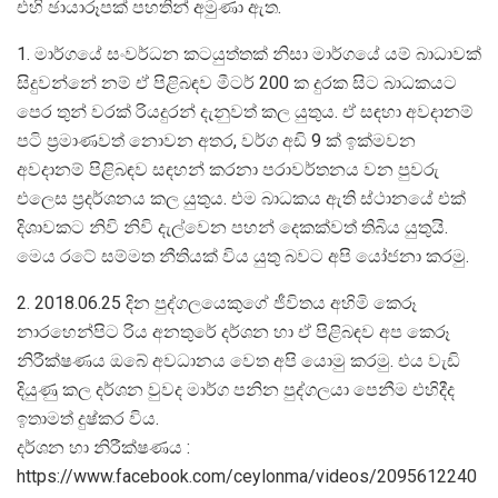
එහි ඡායාරූපක් පහතින් අමුණා ඇත.
1. මාර්ගයේ සංවර්ධන කටයුත්තක් නිසා මාර්ගයේ යම් බාධාවක්
සිදුවන්නේ නම් ඒ පිළිබඳව මීටර් 200 ක දුරක සිට බාධකයට
පෙර තුන් වරක් රියදුරන් දැනුවත් කල යුතුය. ඒ සඳහා අවදානම්
පටි ප්‍රමාණවත් නොවන අතර, වර්ග අඩි 9 ක් ඉක්මවන
අවදානම් පිළිබඳව සඳහන් කරනා පරාවර්තනය වන පුවරු
එලෙස ප්‍රදර්ශනය කල යුතුය. එම බාධකය ඇති ස්ථානයේ එක්
දිශාවකට නිවි නිවි දැල්වෙන පහන් දෙකක්වත් තිබිය යුතුයි.
මෙය රටේ සම්මත නීතියක් විය යුතු බවට අපි යෝජනා කරමු.
2. 2018.06.25 දින පුද්ගලයෙකුගේ ජීවිතය අහිමි කෙරූ
නාරහෙන්පිට රිය අනතුරේ දර්ශන හා ඒ පිළිබඳව අප කෙරූ
නිරීක්ෂණය ඔබේ අවධානය වෙත අපි යොමු කරමු. එය වැඩි
දියුණු කල දර්ශන වුවද මාර්ග පනින පුද්ගලයා පෙනීම එහිදීද
ඉතාමත් දුෂ්කර විය.
දර්ශන හා නිරීක්ෂණය :
https://www.facebook.com/ceylonma/videos/2095612240