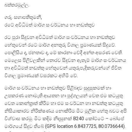
බත්තරමුල්ල.
ගරු. සභාපතිතුමනී,
රටේ අවිධිමත් මාර්ග සංවර්ධනය හා නඩත්තුව
රට පුරා සිදුවන අවිධිමත් මාර්ග සංවර්ධනය හා නඩත්තුව
හේතුවෙන් රටේ මාර්ග අනතුරු විශාල ප්‍රමාණයක් සිදුවේ.
පොලිසිය ද, ජනතාව ද, මේ කාරනා වේදී අන්ත අසරණ වෙති.
මෙලෙස පිලිවලකින් තොරව සිදුවන ඇතැම් මාර්ග සංවර්ධනය
හා අවිධිමත් නඩත්තු හේතුවෙන් යතුරුපැදිකරුවන්ගේ ජීවිත
විශාල ප්‍රමාණයක් වසරකට අහිමි වේ.
මාර්ග සංවර්ධනය හා නඩත්තුව පිළිබඳව සුදුසුකමක් හා
උපකරණ නොමැති ආයතන හා පුද්ගලයන් වෙත එම කටයුතු
වෙත කොන්ත්‍රාත් කිරීම හා එම සංවර්ධන හා නඩත්තු කටයුතු
නිසියාකාරව නිරීක්ෂණය නොකිරීම මීට මූලික හේතු බවට අපි
විශ්වාස කරමු. මීට කදිම නිදසුනක් B240 කෝට්ටේ – බෝපේ
මාර්ගයේ සිදුව තිබේ (GPS location 6.8437725, 80.0736644).