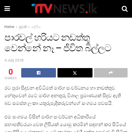
Home
පුවත්
දේශීය
පාරවල් හරියට නඩත්තු
වෙන්නේ නෑ – ජිවිත බිල්ලට
4 July 2018
0
SHARES
රට පුරා සිදුවන අවිධිමත් මාර්ග සංවර්ධනය හා නඩත්තුව
හේතුවෙන් රටේ මාර්ග අනතුරු විශාල ප්‍රමාණයක් සිදුව ඇති
බව සමස්ත ලංකා යතුරුපැදිකරුවන්ගේ සංගමය පවසයි.
එම සංගමය විසින් මාර්ග සංවර්ධන අධිකාරියේ
සභාපතිවරයා වෙත ලිපියක් යොමු කරමින් සඳහන් කර සිටියේ