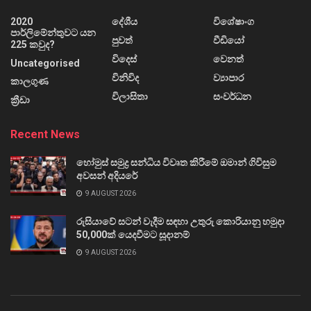
2020
දේශීය
විශේෂාංග
පාර්ලිමේන්තුවට යන
පුවත්
වීඩියෝ
225 කවුද?
විදෙස්
වෙනත්
Uncategorised
විනිවිද
ව්‍යාපාර
කාලගුණ
විලාසිතා
සංවර්ධන
ක්‍රීඩා
Recent News
හෝමුස් සමුද්‍ර සන්ධිය විවෘත කිරීමේ ඔමාන් ගිවිසුම
අවසන් අදියරේ
9 AUGUST 2026
රුසියාවේ සටන් වැදීම සඳහා උතුරු කොරියානු හමුදා
50,000ක් යෙදවීමට සූදානම්
9 AUGUST 2026