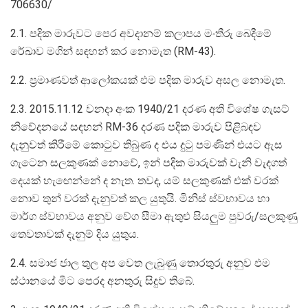
706630/
2.1. පදික මාරුවට පෙර අවදානම් කලාපය මංතීරු බෙදීමේ
රේඛාව මගින් සඳහන් කර නොමැත (RM-43).
2.2. ප්‍රමාණවත් ආලෝකයක් එම පදික මාරුව අසල නොමැත.
2.3. 2015.11.12 වනදා අංක 1940/21 දරණ අති විශේෂ ගැසට්
නිවේදනයේ සඳහන් RM-36 දරණ පදික මාරුව පිළිබඳව
දැනුවත් කිරීමේ කොටුව තිබුණ ද එය දුටු පමණින් එයට ඇස
ගැටෙන සලකුණක් නොවේ, ඉන් පදික මාරුවක් වැනි වැදගත්
දෙයක් හැඟෙන්නේ ද නැත. තවද, යම් සලකුණක් එක් වරක්
නොව තුන් වරක් දැනුවත් කල යුතුයි. මිනිස් ස්වභාවය හා
මාර්ග ස්වභාවය අනුව වේග සීමා ඇතුළු සියලුම පුවරු/සලකුණු
තෙවතාවක් දැනුම් දිය යුතුය.
2.4. සමාජ ජාල තුල අප වෙත ලැබුණු තොරතුරු අනුව එම
ස්ථානයේ මීට පෙරද අනතුරු සිදුව තිබේ.