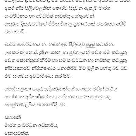
පොලිසිය ද, ජනතාව ද, මේ කාරනා වේදී අන්ත අසරණ වී සිටින
අතර නිසි පිලිවෙලකින් තොරව සිදුවන ඇතැම් මාර්ග
සංවර්ධනය හා අවිධිමත් නඩත්තු හේතුවෙන්
යතුරුපැදිකරුවන්ගේ ජීවිත විශාල ප්‍රමාණයක් වසරකට අහිමි
වන බවයි.
මාර්ග සංවර්ධනය හා නඩත්තුව පිළිබඳව සුදුසුකමක් හා
උපකරණ නොමැති ආයතන හා පුද්ගලයන් වෙත එම කටයුතු
වෙත කොන්ත්‍රාත් කිරීම හා එම සංවර්ධන හා නඩත්තු කටයුතු
නිසියාකාරව නිරීක්ෂණය නොකිරීම මීට මූලික හේතු බව බව
එම සංගමය අවධාරණය කර සිටි.
සමස්ත ලංකා යතුරුපැදිකරුවන්ගේ සංගමය මගීන් මාර්ග
සංවර්ධන අධිකාරියේ සභාපතිවරයා වෙත යොමු කළ
සම්පුර්ණ ලිපිය පහත පරිදි වේ.
සභාපති,
මාර්ග සංවර්ධන අධිකාරිය,
කොස්වත්ත,