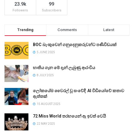
23.9k
99
Followers
Subscribers
Trending
Comments
Latest
BOC බැංකුවෙන් ගනුදෙනුකරුවන්ට පණිවිඩයක්
5 JUNE 2025
භාතිය ගැන මේ දැන් ලැබුණු ආරංචිය
8 JULY 2025
ලෝකයේම වෛරල් වූ සංවේදී AI වීඩියෝවේ කතාව
ඇත්තක්
15 AUGUST 2025
72 Miss World තරඟයෙන් ඈ ඉවත් වෙයි
22 MAY 2025