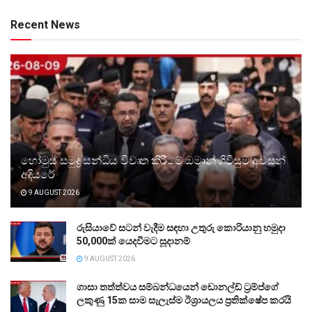
Recent News
හෝමුස් සමුද්‍ර සන්ධිය විවෘත කිරීමේ ඔමාන් ගිවිසුම අවසන්
අදියරේ
9 AUGUST 2026
රුසියාවේ සටන් වැදීම සඳහා උතුරු කොරියානු හමුදා
50,000ක් යෙදවීමට සූදානම්
9 AUGUST 2026
ගාසා තත්ත්වය සම්බන්ධයෙන් ඩොනල්ඩ් ට්‍රම්ප්ගේ
ලකුණු 15ක සාම සැලැස්ම ඊශ්‍රායලය ප්‍රතික්ෂේප කරයි