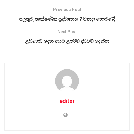
Previous Post
පලතුරු තාක්ෂණික ප්‍රදර්ශනය 7 වනදා හොරණදී
Next Post
උඩගෙඩි දෙන අයට උපරිම දඩුවම් දෙන්න
editor