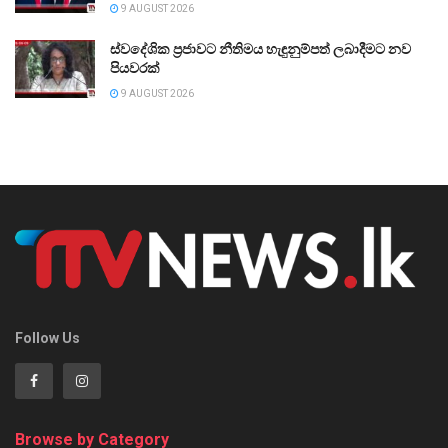
9 AUGUST 2026
ස්වදේශික ප්‍රජාවට නීතිමය හැඳුනුම්පත් ලබාදීමට නව
පියවරක්
9 AUGUST 2026
Follow Us
Browse by Category