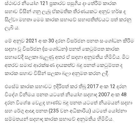
ස්ථාවර නියෝග 121 ප්‍රකාරව පසුගිය දා තේරීම් කාරක
සභාව විසින් ගනු ලැබූ ඒකමතික තීරණයකට අනුව හර්ෂ ද
සිල්වා මහතා මෙම කාරක සභාවේ සභාපතිත්වයට පත් කරනු
ලැබී ය.
මේ අනුව 2021 අංක 30 දරන විසර්ජන පනත සංශෝධන කිරීම
සඳහා වූ විසර්ජන (සංශෝධන) පනත් කෙටුම්පත කාරක
සභාවේදී සලකා බැලුණු අතර ඒ සදහා අනුමතිය හිමිවිය. මීට
අතරව සමාජ ආරක්ෂණ දායකත්ව බදු පනත් කෙටුම්පත ද
කාරක සභාව විසින් සලකා බලා අනුමත කරන ලදී.
එසේම කාරක සභාවට ඉදිරිපත් කර තිබූ 2017 අංක 12 දරන
විදේශ විනිමය පනත යටතේ නියෝග සදහාද 2007 අංක 48
දරන විශේෂ වෙළද භාණ්ඩ බදු පනත යටතේ නියමයන් සදහා
සහ රේගු ආ‍ඥා පනත (235 වන අධිකාරිය) යටතේ යෝජනා
සම්මතයන් සදහාද කාරක සභාවේ අනුමතිය හිමිවිය.