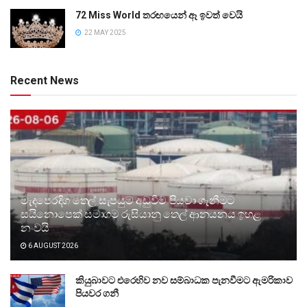
72 Miss World තරඟයෙන් ඈ ඉවත් වෙයි
22 MAY 2025
Recent News
මැදපෙරදිග තෙල් සැපයුම අඩුවීම පියවා ගැනීමට
සයිනොපෙක් සමාගම රුසියානු තෙල් ආනයනය ඉහළ
නංවයි
6 AUGUST 2026
කියුබාවට එරෙහිව නව සම්බාධක පැනවීමට ඇමරිකාව
පියවර ගනී