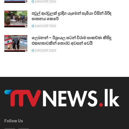
6 AUGUST 2026
පවුල් ආරවුලක් දුරදිග යෑමෙන් සැමියා විසින් බිරිඳ
ඝාතනය කෙරේ
6 AUGUST 2026
ලෙබනන් – ඊශ්‍රායල සටන් විරාම සාකච්ඡා කිසිදු
එකඟතාවකින් තොරව අවසන් වෙයි
6 AUGUST 2026
Follow Us