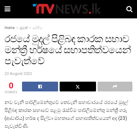
Home
පුවත්
දේශීය
රජයේ මුදල් පිළිබඳ කාරක සභාව
මන්ත්‍රී හර්ෂයේ සභාපතිත්වයෙන්
පැවැත්වේ
23 August 2022
0
SHARES
නව වැනි පාර්ලිමේන්තුවේ තෙවැනි සභාවාරයේ රජයේ මුදල්
පිළිබඳ කාරක සභාවේ පළමු රැස්වීම පාර්ලිමේන්තු මන්ත්‍රී ගරු
(ආචාර්ය) හර්ෂ ද සිල්වා මහතාගේ සභාපතිත්වයෙන් අද (23)
පැවැත්විණි.