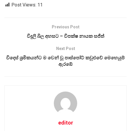
Post Views:
11
Previous Post
විදුලි බිල අහසට – විපක්ෂ නායක සජිත්
Next Post
විදෙස් ශ්‍රමිකයන්ට ම වෙන් වූ පාස්පෝට් කවුළුවේ මෙහෙයුම්
ඇරඹේ
editor