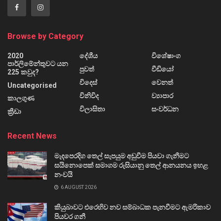
Browse by Category
2020
දේශීය
විශේෂාංග
පාර්ලිමේන්තුවට යන
පුවත්
වීඩියෝ
225 කවුද?
විදෙස්
වෙනත්
Uncategorised
විනිවිද
ව්‍යාපාර
කාලගුණ
විලාසිතා
සංවර්ධන
ක්‍රීඩා
Recent News
මැදපෙරදිග තෙල් සැපයුම අඩුවීම පියවා ගැනීමට
සයිනොපෙක් සමාගම රුසියානු තෙල් ආනයනය ඉහළ
නංවයි
6 AUGUST 2026
කියුබාවට එරෙහිව නව සම්බාධක පැනවීමට ඇමරිකාව
පියවර ගනී