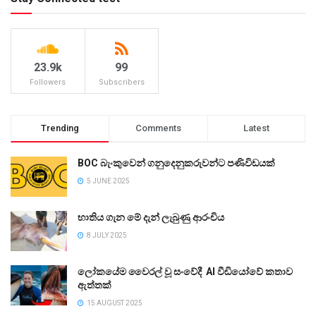
23.9k
99
Followers
Subscribers
Trending
Comments
Latest
BOC බැංකුවෙන් ගනුදෙනුකරුවන්ට පණිවිඩයක්
5 JUNE 2025
භාතිය ගැන මේ දැන් ලැබුණු ආරංචිය
8 JULY 2025
ලෝකයේම වෛරල් වූ සංවේදී AI වීඩියෝවේ කතාව
ඇත්තක්
15 AUGUST 2025