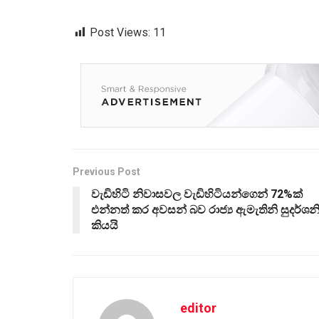
Post Views:
11
Previous Post
වැඩිහිටි නිවාසවල වැඩිහිටියන්ගෙන් 72%ක්
එන්නත් කර අවසන් බව රාජ්‍ය ඇමැතිනි සුදර්ශන
කියයි
editor