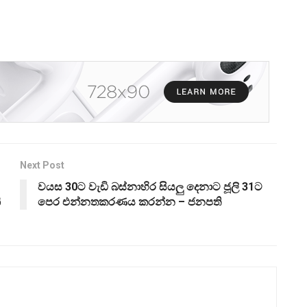
Next Post
වයස 30ට වැඩි බස්නාහිර සියලු දෙනාට ජූලි 31ට
ි
පෙර එන්නතකරණය කරන්න – ජනපති