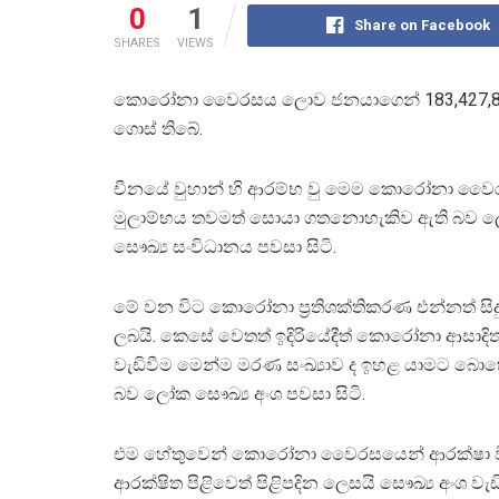
0
1
Share on Facebook
SHARES
VIEWS
කොරෝනා වෛරසය ලොව ජනයාගෙන් 183,427,884 ක්
ගොස් තිබේ.
චීනයේ වුහාන් හි ආරම්භ වු මෙම කොරෝනා ව
මුලාම්භය තවමත් සොයා ගතනොහැකිව ඇති බව 
සෞඛ්‍ය සංවිධානය පවසා සිටි.
මේ වන විට කොරෝනා ප්‍රතිශක්තිකරණ එන්නත් සිද
ලබයි. කෙසේ වෙතත් ඉදිරියේදීත් කොරෝනා ආසාදිත
වැඩිවීම මෙන්ම මරණ සංඛ්‍යාව ද ඉහළ යාමට බො
බව ලෝක සෞඛ්‍ය අංශ පවසා සිටි.
එම හේතුවෙන් කොරෝනා වෛරසයෙන් ආරක්ෂා ව
ආරක්ෂිත පිළිවෙත් පිළිපදින ලෙසයි සෞඛ්‍ය අංශ වැඩ