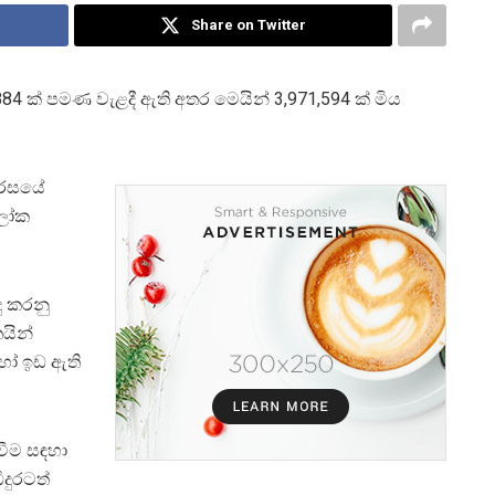
Share on Twitter
 පමණ වැළදී ඇති අතර මෙයින් 3,971,594 ක් මිය
ෛරසයේ
ලෝක
ු කරනු
යින්
හෝ ඉඩ ඇති
ීම සඳහා
ිදුරටත්