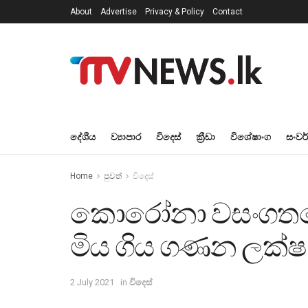
About
Advertise
Privacy & Policy
Contact
දේශීය
ව්‍යාපාර
විදෙස්
ක්‍රීඩා
විශේෂාංග
සංවර
Home
පුවත්
විදෙස්
කොරෝනා වසංගතය
මිය ගිය ගණන ලක්ෂ
2 July 2021
in
විදෙස්