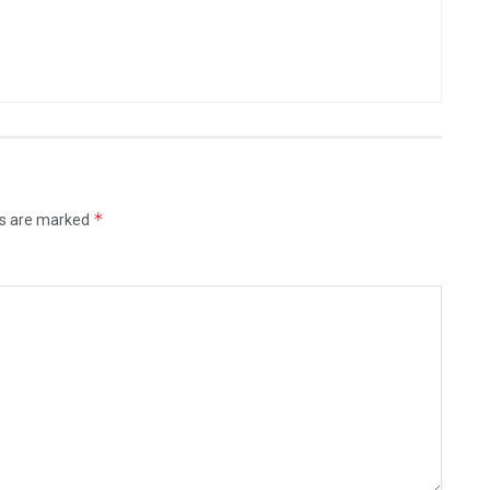
*
ds are marked