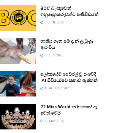
BOC බැංකුවෙන්
ගනුදෙනුකරුවන්ට පණිවිඩයක්
5 JUNE 2025
භාතිය ගැන මේ දැන් ලැබුණු
ආරංචිය
8 JULY 2025
ලෝකයේම වෛරල් වූ සංවේදී
AI වීඩියෝවේ කතාව ඇත්තක්
15 AUGUST 2025
72 Miss World තරඟයෙන් ඈ
ඉවත් වෙයි
22 MAY 2025