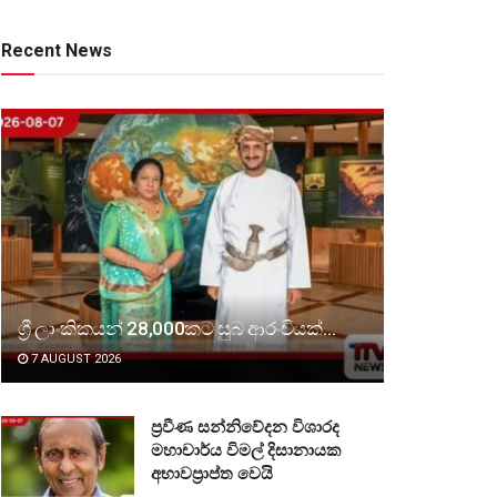
Recent News
ශ්‍රී ලාංකිකයන් 28,000කට සුබ ආරංචියක්…
7 AUGUST 2026
ප්‍රවීණ සන්නිවේදන විශාරද
මහාචාර්ය විමල් දිසානායක
අභාවප්‍රාප්ත වෙයි