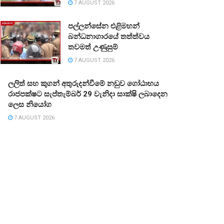
7 AUGUST 2026
පල්ලන්සේන එළිමහන්
බන්ධනාගාරයේ තත්ත්වය
තවමත් උණුසුම්
7 AUGUST 2026
ලලිත් සහ කුගන් අතුරුදන්වීමේ නඩුව ගෝඨාභය
රාජපක්ෂට සැප්තැම්බර් 29 වැනිදා සාක්ෂි ලබාදෙන
ලෙස නියෝග
7 AUGUST 2026