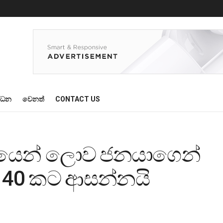
්ධන
වෙනත්
CONTACT US
ෙන් ලොව ජනයාගෙන්
 40 කට ආසන්නයි