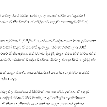
 වී ඩොලරයේ වටිනාකම ඉහල ගොස් තිබීම හේතුවෙන්
මාණය වී තිබෙනවා. ඒ අර්බූදයට ලොව අනෙකුත් රටවල්
විවෘත ආර්ථික වැඩපිළිවෙල යටතේ විදේශ ආයෝජන ලබාගෙන
ම් සකස් කළා. ඒ යටතේ ඇඟලූම් කර්මාන්තශාලා 200ක්
 රබර් නිෂ්පාදනය, තේ වගාව දියුණු කළා. එමෙන්ම කර්මාන්ත
ාමාර්ග ඔස්සේ විදේශ විනිමය රටට ලබාගැනීමට හැකිවුණා.
 ගමන් කළා. විදේශ ආයෝජකයින් ගෙන්වා ගැනීමට පියවර
‍රියා කළා.
ඵල එදා විපක්ෂයේ සිටිමින් අප පෙන්වා දුන්නා. ඒ අනුව
නමුත් එවකට සිටි මහබැංකු අධිපතිතුමා ඇමෙරිකානු
. ඒ නිසා හැකිතරම් ණය ගන්නා ලෙස උපදෙස් දුන්නා.