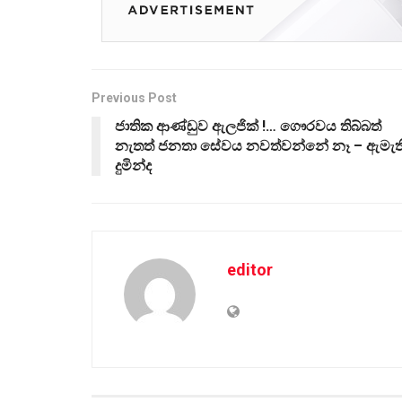
Previous Post
ජාතික ආණ්ඩුව ඇලජික් !… ගෞරවය තිබ්බත්
නැතත් ජනතා සේවය නවත්වන්නේ නෑ – ඇමැත
දුමින්ද
editor