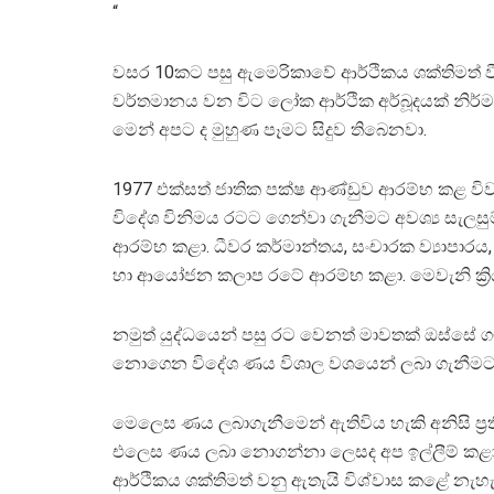
“
වසර 10කට පසු ඇමෙරිකාවේ ආර්ථිකය ශක්තිමත්
වර්තමානය වන විට ලෝක ආර්ථික අර්බූදයක් නිර්
මෙන් අපට ද මුහුණ පෑමට සිදුව තිබෙනවා.
1977 එක්සත් ජාතික පක්ෂ ආණ්ඩුව ආරම්භ කළ 
විදේශ විනිමය රටට ගෙන්වා ගැනීමට අවශ්‍ය සැලසු
ආරම්භ කළා. ධීවර කර්මාන්තය, සංචාරක ව්‍යාපාරය,
හා ආයෝජන කලාප රටේ ආරම්භ කළා. මෙවැනි ක්‍රිය
නමුත් යුද්ධයෙන් පසු රට වෙනත් මාවතක් ඔස්සේ
නොගෙන විදේශ ණය විශාල වශයෙන් ලබා ගැනීමට ක්
මෙලෙස ණය ලබාගැනීමෙන් ඇතිවිය හැකි අනිසි ප්‍රති
එලෙස ණය ලබා නොගන්නා ලෙසද අප ඉල්ලීම් කළා. 
ආර්ථිකය ශක්තිමත් වනු ඇතැයි විශ්වාස කළේ නැහැ