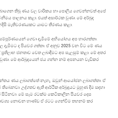
ලබාගෙන තිබූ ණය වල වාරිකය හා පොලිය ගෙවන්නවත් අපේ
විනිමය පාලනය කළා. එයත් අසාර්ථක වුණා. මේ අර්බූද
ී හදිසි මැතිවරණයකට යාමට තීරණය කළා.
්පූර්ණයෙන් ගෙවා දැමීමේ අභියෝගය අප භාරගත්තා.
ල දැමීමට ද පියවර ගත්තා. ඒ අනුව 2025 වන විට මේ ණය
්‍රතිලාභ ජනතාව වෙත ලබාදීමට අප සැලසුම් කළා. මේ අතර
ිදුවුණා. මේ ආර්බූදයෙන් ජය ගන්න නම් අපනයන වැඩිකර
යිලන්තය ණය ලබාගත්තේ නැහැ. ඔවුන් ආයෝජන ලබාගත්තා. ඒ
ී තිබෙනවා. උද්ගතව ඇති ආර්ථික අර්බූදයට මුහුණ දීම සඳහා
 සිටිනවා. මේ සෑම රටක්ම කෙටිකාලින පියවර දෙස
්‍යාවශ්‍ය නොවන භාණ්ඩ ඒ රටට ගෙන්වීම තහනම් කර