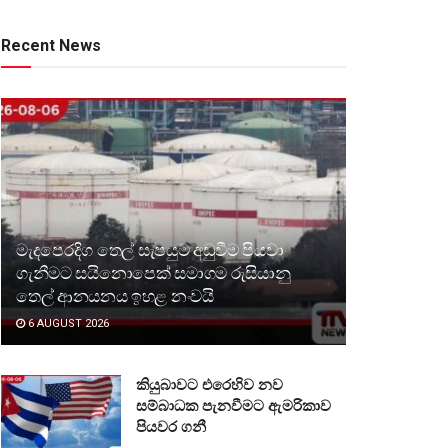
Recent News
මැදපෙරදිග තෙල් සැපයුම අඩුවීම පියවා
ගැනීමට සයිනොපෙක් සමාගම රුසියානු
තෙල් ආනයනය ඉහළ නංවයි
6 AUGUST 2026
කියුබාවට එරෙහිව නව
සම්බාධක පැනවීමට ඇමරිකාව
පියවර ගනී