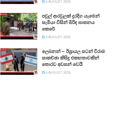
6 AUGUST 2026
පවුල් ආරවුලක් දුරදිග යෑමෙන්
සැමියා විසින් බිරිඳ ඝාතනය
කෙරේ
6 AUGUST 2026
ලෙබනන් – ඊශ්‍රායල සටන් විරාම
සාකච්ඡා කිසිදු එකඟතාවකින්
තොරව අවසන් වෙයි
6 AUGUST 2026