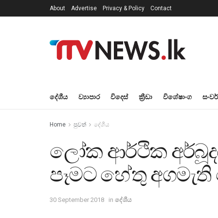
About
Advertise
Privacy & Policy
Contact
දේශීය
ව්‍යාපාර
විදෙස්
ක්‍රීඩා
විශේෂාංග
සංවර
Home
පුවත්
දේශීය
ලෝක ආර්ථික අර්බූදය
පෑමට හේතු අගමැති 
30 September 2018
in
දේශීය