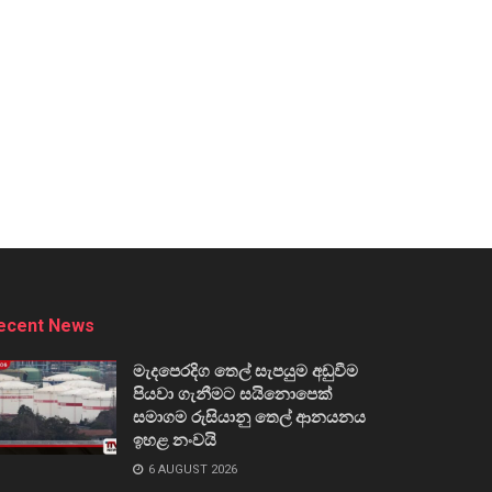
ecent News
මැදපෙරදිග තෙල් සැපයුම අඩුවීම
පියවා ගැනීමට සයිනොපෙක්
සමාගම රුසියානු තෙල් ආනයනය
ඉහළ නංවයි
6 AUGUST 2026