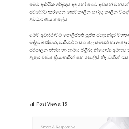
මෙම ආර්ථික අර්බූදය අද හෝ හෙට අවසන් වන්න
අවබෝධ කරගෙන කෙටිකාලීන හා දිගු කාලීන විසදුම් ක
අවධාරණය කළේය.
මෙම අවස්ථාවට පොලිස්පති පූජිත ජයසුන්දර මහතා සහ
මද්දුමබණ්ඩාර, වාරිමාර්ග සහ ජල සම්පත් හා ආපදා
පරිපාලන නීතිය හා සාමය පිළිබද නියෝජ්‍ය අමාත්‍ය නල
ඇතුළු එජාප ක්‍රියාකාරින් සහ පොලිස් නිලධාරීන් රැස
Post Views:
15