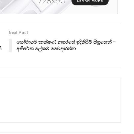
Next Post
හෝමාගම තාක්ෂණ නගරයේ ඉදිකිරිම් සිග්‍රයෙන් –
ි
අතිරේක ලේකම් වෛද්‍යරත්න