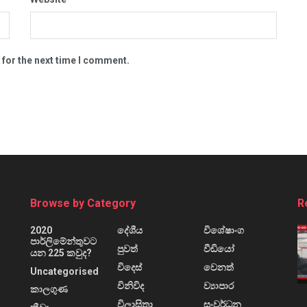
 for the next time I comment.
Browse by Category
R
2020
දේශීය
විශේෂාංග
පාර්ලිමේන්තුවට
පුවත්
වීඩියෝ
යන 225 කවුද?
විදෙස්
වෙනත්
Uncategorised
විනිවිද
ව්‍යාපාර
කාලගුණ
විලාසිතා
සංවර්ධන