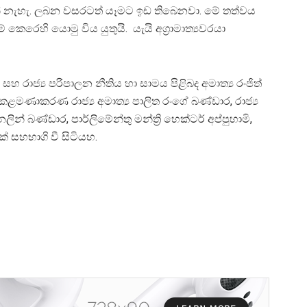
ේ නැහැ. ලබන වසරටත් යෑමට ඉඩ තිබෙනවා. මේ තත්වය
ෙරෙහි යොමු විය යුතුයි. යැයි අග්‍රාමාත්‍යවරයා
 රාජ්‍ය පරිපාලන නීතිය හා සාමය පිළිබද අමාත්‍ය රංජිත්
 කළමණාකරණ රාජ්‍ය අමාත්‍ය පාලිත රංගේ බණ්ඩාර, රාජ්‍ය
ින් බණ්ඩාර, පාර්ලිමේන්තු මන්ත්‍රි හෙක්ටර් අප්පුහාමි,
ක් සහභාගි වී සිටියහ.