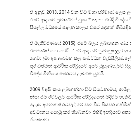
ඒ අනුව 2013, 2014 වන විට මහා පරිමාණ ලෙස 
රටේ ආදායම ප්‍රමාණවත් වුණේ නැහැ. එහිදී විදේශ 
සියල්ල මධ්‍යයේ පාලන කාලය වසර දෙකක් තිබියද
ඒ මැතිවරණයේ 2015දී රටේ බලය ලබාගෙන ණය සම
එපමණක් නොවෙයි. රටේ ආදායම් ක්‍රමානුකූලව ඉහ
ගෙවා දමා අප ආරම්භ කළ සංවර්ධන වැඩපිලිවෙලේ ප
තුර වත්මන් ආර්ථික අර්බූදයට අපට මුහුණපෑමට ස
විදේශ විනිමය මෙරටට ලබාගත යුතුයි.
2009 දී අපි ණය ලබාගන්නා විට වියට්නාමය, තා
නිසා එම රටවලට ආර්ථික අර්බූදයෙන් මිදීමට හැකිව
ලොව අනෙකුත් රටවල් මේ වන විට පියවර ගනිමින්
අවධානය යොමු කර තිබෙනවා. එහිදී ඉන්දියාව අත
තිබෙනවා.