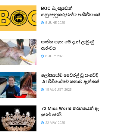
BOC බැංකුවෙන්
ගනුදෙනුකරුවන්ට පණිවිඩයක්
5 JUNE 2025
භාතිය ගැන මේ දැන් ලැබුණු
ආරංචිය
8 JULY 2025
ලෝකයේම වෛරල් වූ සංවේදී
AI වීඩියෝවේ කතාව ඇත්තක්
15 AUGUST 2025
72 Miss World තරඟයෙන් ඈ
ඉවත් වෙයි
22 MAY 2025