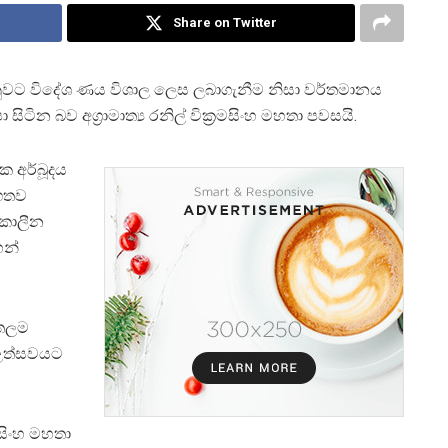
Share on Twitter
ුවට විදේශ ණය විශාල ලෙස ලබාගැනීම නිසා වර්තමානය
සිටින බව අග්‍රාමාත්‍ය රනිල් වික්‍රමසිංහ මහතා පවසයි.
 අර්බූදය
්ගතව
 කාලීන
හන්
්තලම
 උත්සවයට
රමසිංහ මහතා