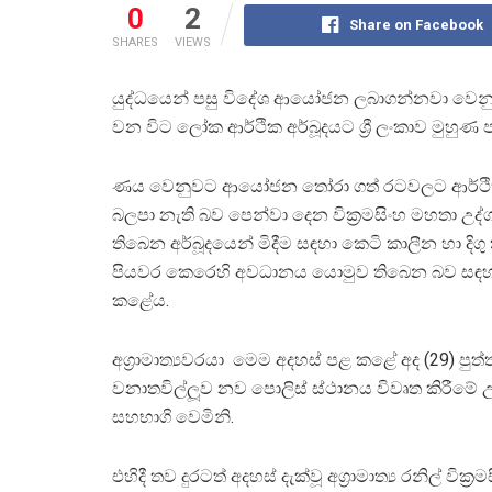
0
2
Share on Facebook
SHARES
VIEWS
යුද්ධයෙන් පසු විදේශ ආයෝජන ලබාගන්නවා වෙන
වන විට ලෝක ආර්ථික අර්බූදයට ශ්‍රී ලංකාව මුහුණ පා 
ණය වෙනුවට ආයෝජන තෝරා ගත් රටවලට ආර්ථික
බලපා නැති බව පෙන්වා දෙන වික්‍රමසිංහ මහතා උද
තිබෙන අර්බූදයෙන් මිදීම සඳහා කෙටි කාලීන හා දිගු
පියවර කෙරෙහි අවධානය යොමුව තිබෙන බව සඳ
කළේය.
අග්‍රාමාත්‍යවරයා මෙම අදහස් පළ කළේ අද (29) පුත
වනාතවිල්ලූව නව පොලිස් ස්ථානය විවෘත කිරීමේ
සහභාගි වෙමිනි.
එහිදී තව දුරටත් අදහස් දැක්වූ අග්‍රාමාත්‍ය රනිල් වික්‍