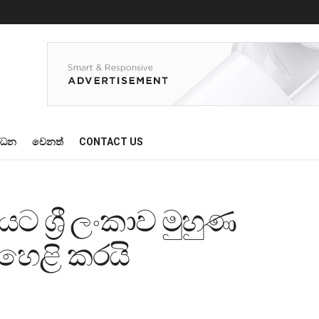
්ධන
වෙනත්
CONTACT US
ට ශ්‍රී ලංකාව මුහුණ
හෙළි කරයි