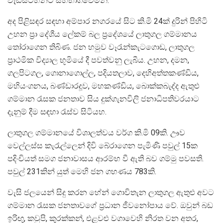
වැඩසටහනට සහභාගීවෙමිනි.
අද පිළිසඳර සඳහා අම්පාර නගරයේ සිට කි.මි 24ක් දුරින් පිහිටි
උහන ප්‍රා දේශීය ලේකම් බල ප්‍රදේශයේ ලාතුගල ගම්මානය
තෝරාගෙන තිබිණ. ජන හමුව වෑරැන්කැටගොඩ, ලාතුගල
ප්‍රාථමික විද්‍යාල භූමියේ දී පවත්වනු ලැබීය. උහන, දමන,
ගලපිටගල, ගොනාගොල්ල, පදියතලාව, දෙහිඅත්තකණ්ඩිය,
මහියංගනය, බණ්ඩාරදූව, මහකණ්ඩිය, බොක්කබැද්ද ඇතුළු
ගම්මාන රැසක ජනතාව සිය දුක්ගැනවිලි ජනාධිපතිවරයාට
දැනුම් දීම සඳහා රැස්ව සිටියහ.
ලාතුගල ගම්මානයේ විශාලත්වය වර්ග කි.මි 09කි. ඌව
වෙල්ලස්ස කැරැල්ලෙන් දිවි බේරාගෙන පැමිණි පවුල් 15ක
පදිංචියත් සමග ජනාවාසය ආරම්භ වී ඇති බව ගම්මු පවසති.
පවුල් 231කින් යුත් මෙහි ජන ගහණය 783කි.
වැසි ජලයෙන් සිදු කරන හේන් ගොවිතැන ලාතුගල ඇතුළු අවට
ගම්මාන රැසක ජනතාවගේ ප්‍රධාන ජීවනෝපාය වේ. ඔවුන් බඩ
ඉරිඟු, කවුපි, කුරක්කන්, එළවළු වගාවෙහි නිරත වන අතර,