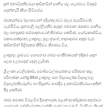
දුන් ජනාධිපතිවරයා කඩිනමින් පානීය ජල ගැටළුවට විසඳුම්
දෙන්නැයි කියා සිටියේය.
රඹකැන්ඔය ජලාශයෙන් පදියතලාවට ජලය සැපයීමටත්,
ටැම්පිටිය, පූනාවලි, මල්ලියතිව් ඇතුළු ගම්මාන රැසකට පානීය
ජල පහසුකම් සම්පාදනයටත් තීරණය කෙරිණ. යෝධකණ්ඩිය,
කොටපත්දමන, ලාතුගල, හුලංනුගේ, හඳපාදාගම අතුළු වැව්
කඩිනමින් පිළිසකර කිරීමට තීරණය විය.
ලාතුගල ග්‍රාමයට පොහොර ගබඩා සංකීර්ණයක් ඉදිකර දෙන
ලෙස ද උපදෙස් දෙනු ලැබිණ.
ශ්‍රී ලංකා ටෙලිකොම්, මොබිටෙල් ආයතනය පරිත්‍යාග කළ
පරිගණක යන්ත්‍ර 03ක් ලාතුගල සහ විද්‍යාලෝක විද්‍යාලවල
විදුහල්පතිවරුන්ට හා සිසුන්ට භාරදීම ද ජනාධිපතිවරයා අතින්
සිදු කෙරිණ.
රාජ්‍ය අමාත්‍ය විමලවීර දිසානායක, පළාත් ආණ්ඩුකාර අනුරාධා
යහම්පත්, පාර්ලිමේන්තු මන්ත්‍රීවරුන් වන ඩබ්.ඩි. වීරසිංහ, තිලක්