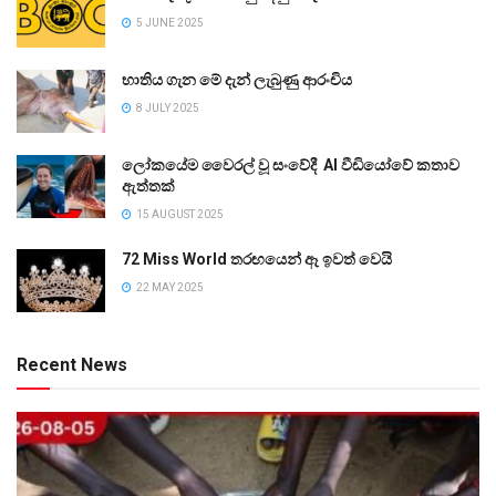
5 JUNE 2025
භාතිය ගැන මේ දැන් ලැබුණු ආරංචිය
8 JULY 2025
ලෝකයේම වෛරල් වූ සංවේදී AI වීඩියෝවේ කතාව
ඇත්තක්
15 AUGUST 2025
72 Miss World තරඟයෙන් ඈ ඉවත් වෙයි
22 MAY 2025
Recent News