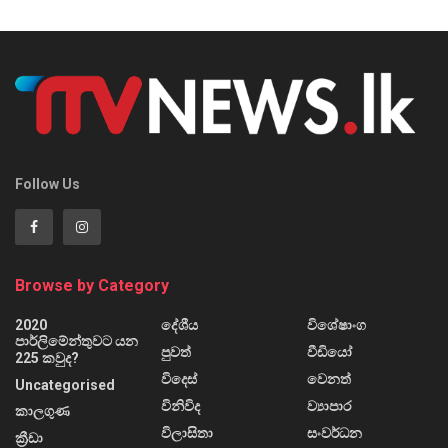
Follow Us
Browse by Category
2020
දේශීය
විශේෂාංග
පාර්ලිමේන්තුවට යන
පුවත්
වීඩියෝ
225 කවුද?
විදෙස්
වෙනත්
Uncategorised
විනිවිද
ව්‍යාපාර
කාලගුණ
විලාසිතා
සංවර්ධන
ක්‍රීඩා