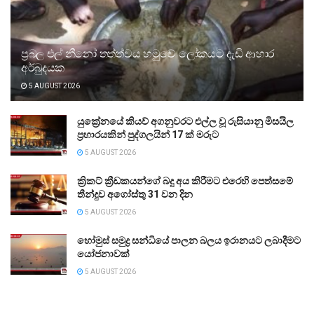
ප්‍රබල එල් නීනෝ තත්ත්වය හමුවේ ලෝකයට දැඩි ආහාර
අර්බුදයක
5 AUGUST 2026
යුක්‍රේනයේ කියව් අගනුවරට එල්ල වූ රුසියානු මිසයිල
ප්‍රහාරයකින් පුද්ගලයින් 17 ක් මරුට
5 AUGUST 2026
ක්‍රිකට් ක්‍රීඩකයන්ගේ බදු අය කිරීමට එරෙහි පෙත්සමේ
තීන්දුව අගෝස්තු 31 වන දින
5 AUGUST 2026
හෝමුස් සමුද්‍ර සන්ධියේ පාලන බලය ඉරානයට ලබාදීමට
යෝජනාවක්
5 AUGUST 2026