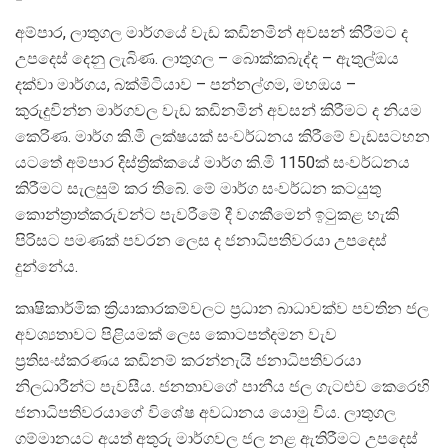
අම්පාර, ලාතුගල මාර්ගයේ වැඩ කඩිනමින් අවසන් කිරීමට ද
උපදෙස් දෙනු ලැබිණ. ලාතුගල – බොක්කබැද්ද – ඇතුල්ඔය
දක්වා මාර්ගය, බක්මිටියාව – පන්නල්ගම, මහඔය –
කුරුදුවින්න මාර්ගවල වැඩ කඩිනමින් අවසන් කිරීමට ද නියම
කෙරිණ. මාර්ග කි.මි ලක්ෂයක් සංවර්ධනය කිරීමේ වැඩසටහන
යටතේ අම්පාර දිස්ත්‍රික්කයේ මාර්ග කි.මි 1150ක් සංවර්ධනය
කිරීමට සැලසුම් කර තිබේ. මේ මාර්ග සංවර්ධන කටයුතු
කොන්ත්‍රාත්කරුවන්ට පැවරීමේ දී වගකීමෙන් ඉටුකළ හැකි
පිරිසට පමණක් පවරන ලෙස ද ජනාධිපතිවරයා උපදෙස්
දුන්නේය.
කෘෂිකාර්මික ක්‍රියාකාරකම්වලට ප්‍රධාන බාධාවක්ව පවතින ජල
අවශ්‍යතාවට පිළියමක් ලෙස කොටපත්දමන වැව
ප්‍රතිසංස්කරණය කඩිනම් කරන්නැයි ජනාධිපතිවරයා
නිලධාරීන්ට පැවසීය. ජනතාවගේ පානීය ජල ගැටළුව කෙරෙහි
ජනාධිපතිවරයාගේ විශේෂ අවධානය යොමු විය. ලාතුගල
ගම්මානයට අයත් අතුරු මාර්ගවල ජල නළ ඇතිරීමට උපදෙස්