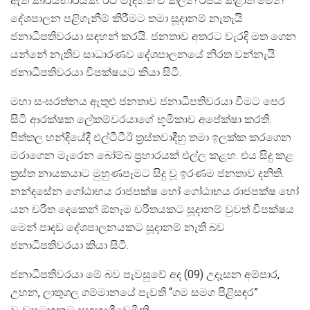
ඇති කාර්යභාරයකි. ඊට මැදිහත් වී කලින් රජය කළාත් මෙන්
දේශපාලන පළිගැනීම් කිරීමට තමා සූදානම් නැතැයි
ජනාධිපතිවරයා සඳහන් කරයි. ජනතාව අතරට වැරදි මත ගෙන
යන්නේ නැතිව සාධාරණව දේශපාලනයේ නිරත වන්නැයි
ජනාධිපතිවරයා විපක්ෂයට කියා සිටී.
මහා සංඝරත්නය ඇතුළු ජනතාව ජනාධිපතිවරයා වීමට පෙර
සිටි ආරක්ෂක ලේකම්වරයාගේ භූමිකාව අපේක්ෂා කරති.
පිත්තල හන්දියේදී එල්ටීටීඊ ත්‍රස්තවාදීහු තමා ඉලක්ක කරගෙන
මරාගෙන මැරෙන බෝම්බ ප්‍රහාරයක් එල්ල කළහ. එය සිදු කළ
ත්‍රස්ත නායකයාට මුහුණපෑමට සිදු වූ ඉරණම ජනතාව දනිති.
නන්දසේන ගෝඨාභය රාජපක්ෂ හෝ ගෝඨාභය රාජපක්ෂ හෝ
යන චරිත දෙකෙන් ඕනෑම චරිතයකට සූදානම් වුවත් විපක්ෂය
මෙන් පාදඩ දේශපාලනයකට සූදානම් නැති බව
ජනාධිපතිවරයා කියා සිටී.
ජනාධිපතිවරයා මේ බව පැවසුවේ අද (09) උදෑසන අම්පාර,
උහන, ලාතුගල ගම්මානයේ පැවති “ගම සමග පිළිසඳර”