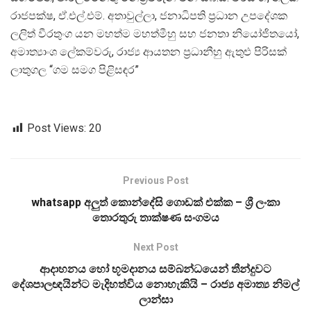
රාජපක්ෂ, ඒ.එල්.එම්. අතාවුල්ලා, ජනාධිපති ප්‍රධාන උපදේශක
ලලිත් වීරතුංග යන මහත්ම මහත්මීහු සහ ජනතා නියෝජිතයෝ,
අමාත්‍යාංශ ලේකම්වරු, රාජ්‍ය ආයතන ප්‍රධානීහු ඇතුළු පිරිසක්
ලාතුගල “ගම සමග පිළිසඳර”
Post Views:
20
Previous Post
whatsapp අලුත් කොන්දේසි ගොඩක් එක්ක – ශ්‍රී ලංකා
තොරතුරු තාක්ෂණ සංගමය
Next Post
ආදාහනය හෝ භූමදානය සම්බන්ධයෙන් තීන්දුවට
දේශපාලඥයින්ට මැදිහත්විය නොහැකියි – රාජ්‍ය අමාත්‍ය නිමල්
ලාන්සා