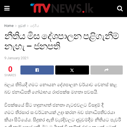
Home
පුවත්
දේශීය
නීතිය මිස දේශපාලන පළිගැනීම්
නැහැ – ජනපති
9 January 2021
0
SHARES
බලය තිබියදී ගමට නොයන දේශපාලන චර්යාව වෙනස් කළ
බව ජනාධිපති ගෝඨාභය රාජපක්ෂ මහතා පවසයි.
විපක්ෂයේ සිට හඳුනාගත් ජනතා ගැටළුවලට විසඳුම් දී
ගමට තිරසාර සංවර්ධනයක් උදා කරන බව ජනාධිපතිවරයා
කියා සිටියේය. සිදුකර ඇති වැරදිවලට දඬුවම්දීම නීතියට පැවරී