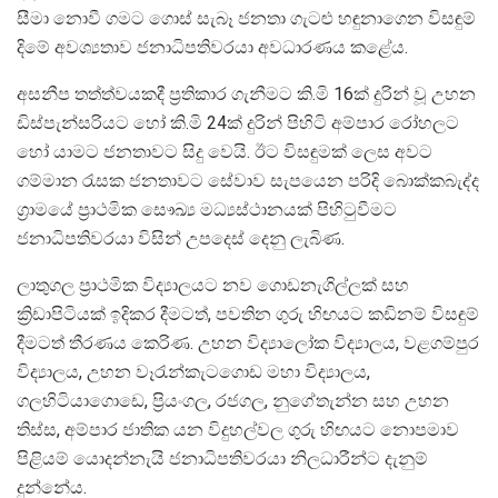
සීමා නොවී ගමට ගොස් සැබෑ ජනතා ගැටළු හඳුනාගෙන විසඳුම්
දිමේ අවශ්‍යතාව ජනාධිපතිවරයා අවධාරණය කළේය.
අසනීප තත්ත්වයකදී ප්‍රතිකාර ගැනීමට කි.මි 16ක් දුරින් වූ උහන
ඩිස්පැන්සරියට හෝ කි.මි 24ක් දුරින් පිහිටි අම්පාර රෝහලට
හෝ යාමට ජනතාවට සිදු වෙයි. ඊට විසඳුමක් ලෙස අවට
ගම්මාන රැසක ජනතාවට සේවාව සැපයෙන පරිදි බොක්කබැද්ද
ග්‍රාමයේ ප්‍රාථමික සෞඛ්‍ය මධ්‍යස්ථානයක් පිහිටුවීමට
ජනාධිපතිවරයා විසින් උපදෙස් දෙනු ලැබිණ.
ලාතුගල ප්‍රාථමික විද්‍යාලයට නව ගොඩනැගිල්ලක් සහ
ක්‍රිඩාපිටියක් ඉදිකර දීමටත්, පවතින ගුරු හිඟයට කඩිනම් විසඳුම්
දීමටත් තීරණය කෙරිණ. උහන විද්‍යාලෝක විද්‍යාලය, වළගම්පුර
විද්‍යාලය, උහන වෑරැන්කැටගොඩ මහා විද්‍යාලය,
ගලහිටියාගොඩෙ, ප්‍රියංගල, රජගල, නුගේතැන්න සහ උහන
තිස්ස, අම්පාර ජාතික යන විදුහල්වල ගුරු හිඟයට නොපමාව
පිළියම් යොදන්නැයි ජනාධිපතිවරයා නිලධාරීන්ට දැනුම්
දුන්නේය.