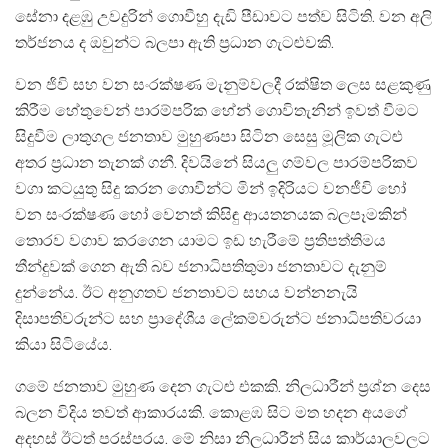
සේනා දළඹු උවදුරින් ගොවීහු දැඩි පීඩාවට පත්ව සිටිති. වන අලි
තර්ජනය ද ඔවුන්ට බලපා ඇති ප්‍රධාන ගැටළුවකි.
වන ජිවි සහ වන සංරක්ෂණ මැනුම්වලදී රක්ෂිත ලෙස සළකුණු
කිරීම හේතුවෙන් පාරම්පරික හේන් ගොවිතැනින් ඉවත් වීමට
සිදුවීම ලාතුගල ජනතාව මුහුණපා සිටින සෙසු මූලික ගැටළු
අතර ප්‍රධාන තැනක් ගනී. දිවයිනේ සියලු ගම්වල පාරම්පරිකව
වගා කටයුතු සිදු කරන ගොවීන්ට මින් ඉදිරියට වනජීවි හෝ
වන සංරක්ෂණ හෝ වෙනත් කිසිඳු ආයතනයක බලපෑමකින්
තොරව වගාව කරගෙන යාමට ඉඩ හැරීමේ ප්‍රතිපත්තිමය
තීන්දුවක් ගෙන ඇති බව ජනාධිපතිතුමා ජනතාවට දැනුම්
දුන්නේය. ඊට අනුගතව ජනතාවට සහය වන්නනැයි
දිසාපතිවරුන්ට සහ ප්‍රාදේශීය ලේකම්වරුන්ට ජනාධිපතිවරයා
කියා සිටියේය.
ගමේ ජනතාව මුහුණ දෙන ගැටළු එකකි. නිලධාරීන් ප්‍රශ්න දෙස
බලන විදිය තවත් ආකාරයකි. කොළඹ සිට මත හදන අයගේ
අදහස් ඊටත් පරස්පරය. මේ නිසා නිලධාරීන් සිය කාර්යාලවලට