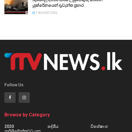
යුක්රේනයෙන් දැවැන්ත ප්‍රහාර
7 AUGUST 2026
Follow Us
Browse by Category
2020
දේශීය
විශේෂාංග
පාර්ලිමේන්තුවට යන