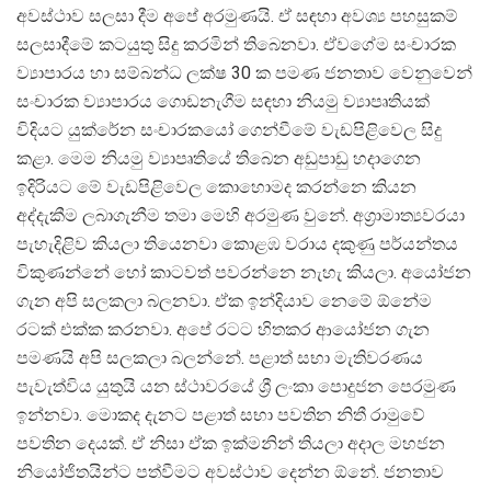
අවස්ථාව සලසා දීම අපේ අරමුණයි. ඒ සඳහා අවශ්‍ය පහසුකම්
සලසාදීමේ කටයුතු සිදු කරමින් තිබෙනවා. ඒවගේම සංචාරක
ව්‍යාපාරය හා සම්බන්ධ ලක්ෂ 30 ක පමණ ජනතාව වෙනුවෙන්
සංචාරක ව්‍යාපාරය ගොඩනැගීම සඳහා නියමු ව්‍යාපෘතියක්
විදියට යුක්රේන සංචාරකයෝ ගෙන්වීමේ වැඩපිළිවෙල සිදු
කළා. මෙම නියමු ව්‍යාපෘතියේ තිබෙන අඩුපාඩු හදාගෙන
ඉදිරියට මේ වැඩපිළිවෙල කොහොමද කරන්නෙ කියන
අද්දැකීම ලබාගැනීම තමා මෙහි අරමුණ වුනේ. අග්‍රාමාත්‍යවරයා
පැහැදිළිව කියලා තියෙනවා කොළඹ වරාය දකුණු පර්යන්තය
විකුණන්නේ හෝ කාටවත් පවරන්නෙ නැහැ කියලා. අයෝජන
ගැන අපි සලකලා බලනවා. ඒක ඉන්දියාව නෙමේ ඕනේම
රටක් එක්ක කරනවා. අපේ රටට හිතකර ආයෝජන ගැන
පමණයි අපි සලකලා බලන්නේ. පළාත් සභා මැතිවරණය
පැවැත්විය යුතුයි යන ස්ථාවරයේ ශ්‍රී ලංකා පොදුජන පෙරමුණ
ඉන්නවා. මොකද දැනට පළාත් සභා පවතින නිතී රාමුවේ
පවතින දෙයක්. ඒ නිසා ඒක ඉක්මනින් තියලා අදාල මහජන
නියෝජිතයින්ට පත්වීමට අවස්ථාව දෙන්න ඕනේ. ජනතාව