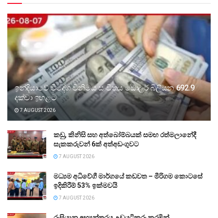
ඉන්දියාවේ විදේශ විනිමය සංචිතය ඩොලර් බිලියන 692.9
දක්වා ඉහළට
7 AUGUST 2026
කඩු, කිනිසි සහ අත්බෝම්බයක් සමඟ රත්මලානේදී
සැකකරුවන් 6ක් අත්අඩංගුවට
7 AUGUST 2026
මධ්‍යම අධිවේගී මාර්ගයේ කඩවත – මීරිගම කොටසේ
ඉදිකිරීම් 53% ඉක්මවයි
7 AUGUST 2026
රුසියානු අභ්‍යන්තරය උඩුයටිකුරු කරමින්