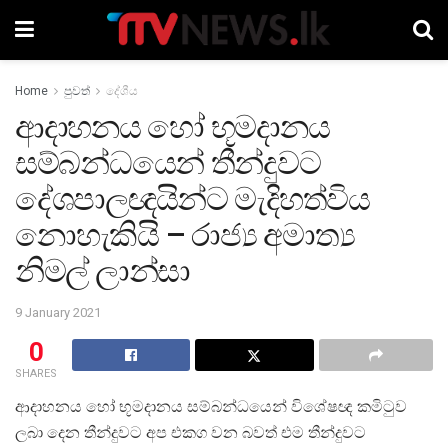
Home
පුවත්
දේශීය
ආදාහනය හෝ භූමදානය
සම්බන්ධයෙන් තීන්දුවට
දේශපාලඥයින්ට මැදිහත්විය
නොහැකියි – රාජ්‍ය අමාත්‍ය
නිමල් ලාන්සා
9 January 2021
0
SHARES
ආදාහනය හෝ භූමදානය සම්බන්ධයෙන් විශේෂඥ කමිටුව
ලබා දෙන තීන්දුවට අප එකග වන බවත් එම තීන්දුවට