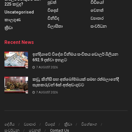
පුවත්
වීඩියෝ
225 කවුද?
විදෙස්
වෙනත්
Uncategorised
විනිවිද
ව්‍යාපාර
කාලගුණ
විලාසිතා
සංවර්ධන
ක්‍රීඩා
Recent News
ඉන්දියාවේ විදේශ විනිමය සංචිතය ඩොලර් බිලියන
692.9 දක්වා ඉහළට
7 AUGUST 2026
කඩු, කිනිසි සහ අත්බෝම්බයක් සමඟ රත්මලානේදී
සැකකරුවන් 6ක් අත්අඩංගුවට
7 AUGUST 2026
දේශීය
ව්‍යාපාර
විදෙස්
ක්‍රීඩා
විශේෂාංග
සංවර්ධන
වෙනත්
Contact Us