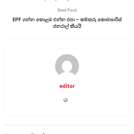
Next Post
EPF ගන්න කොළඹ එන්න එපා – කම්කරු කොමසාරිස්
ජනරාල් කියයි
editor