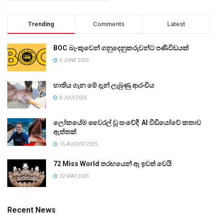
Trending
Comments
Latest
BOC බැංකුවෙන් ගනුදෙනුකරුවන්ට පණිවිඩයක්
5 JUNE 2025
භාතිය ගැන මේ දැන් ලැබුණු ආරංචිය
8 JULY 2025
ලෝකයේම වෛරල් වූ සංවේදී AI වීඩියෝවේ කතාව
ඇත්තක්
15 AUGUST 2025
72 Miss World තරඟයෙන් ඈ ඉවත් වෙයි
22 MAY 2025
Recent News