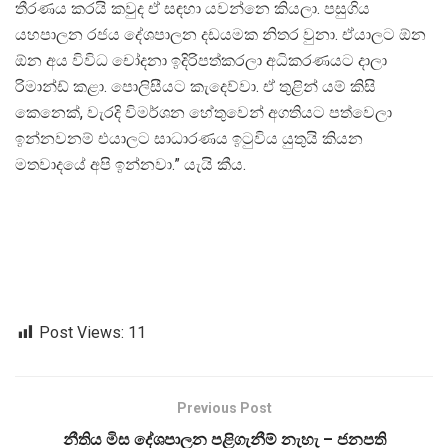
තීරණය කරයි කවුද ඒ සඳහා යවන්නෙ කියලා. පසුගිය
යහපාලන රජය දේශපාලන දඩයමක නිතර වුනා. ඒයාලට ඕන
ඕන අය විවිධ චෝදනා ඉදිරිපත්කරලා අධිකරණයට දාලා
රිමාන්ඩ් කළා. පොලිසීයට කැදෙව්වා. ඒ තුළින් යම් කිසි
කෙනෙක්, වැරදි විමර්ශන හේතුවෙන් අගතියට පත්වෙලා
ඉන්නවනම් එයාලට සාධාරණය ඉටුවිය යුතුයි කියන
මතවාදයේ අපි ඉන්නවා.” යැයි කීය.
Post Views:
11
Previous Post
නීතිය මිස දේශපාලන පළිගැනීම් නැහැ – ජනපති