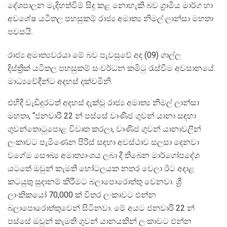
දේශපාලන මැදිහත්වීම් සිදු කළ නොහැකි බව ග්‍රාමීය මාර්ග හා
අවශේෂ යටිතල පහසුකම් රාජ්‍ය අමාත්‍ය නිමල් ලාන්සා මහතා
පවසයි.
රාජ්‍ය අමාත්‍යවරයා මේ බව පැවසුවේ අද (09) ගාල්ල
දිස්ත්‍රික් යටිතල පහසුකම් සංවර්ධන කමිටු රැස්වීම අවසානයේ
මාධ්‍යවේදීන්ට අදහස් දක්වමිනි.
එහිදී වැඩිදුරටත් අදහස් දැක්වූ රාජ්‍ය අමාත්‍ය නිමල් ලාන්සා
මහතා, “ජනවාරි 22 න් පස්සේ වාණිජ ගුවන් යානා සඳහා
ගුවන්තොටුපොළ විවෘත කරලා, වාණිජ ගුවන් යානාවලින්
ලංකාවට පැමිණෙන පිරිස් සඳහා අවස්ථාව සලසා දෙනවා
වගේම සෞඛ්‍ය අමාත්‍යාංශය ලබා දී තිබෙන මාර්ගෝපදේශ
යටතේ ඔවුන් කැමති හෝටලයක නතර වෙලා ඊට අදාළ
කටයුතු සුදානම් කිරීමට බලාපොරොත්තු වෙනවා. ශ්‍රී
ලාංකිකයෝ 70,000 ක් විතර ලංකාවට එන්න
බලාපොරොත්තුවෙන් සිටිනවා. මේ අයට ජනවාරි 22 න්
පස්සේ ඔවුන් කැමති ගුවන් යානයකින් ලංකාවට එන්න