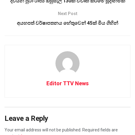
දිවයින පුරා රාජ්‍ය ඔසුසැල් 130ක් විවෘත කිරීමේ සූදානමක්
Next Post
අයහපත් වර්ෂාපතනය හේතුවෙන් 45ක් මිය ගිහින්
Editor TTV News
Leave a Reply
Your email address will not be published.
Required fields are