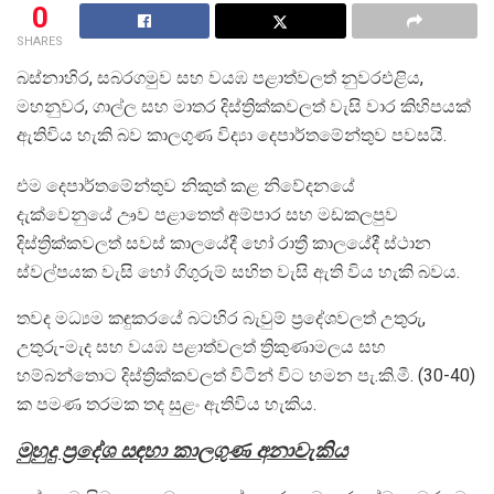
0
SHARES
බස්නාහිර, සබරගමුව සහ වයඹ පළාත්වලත් නුවරඑළිය,
මහනුවර, ගාල්ල සහ මාතර දිස්ත්‍රික්කවලත් වැසි වාර කිහිපයක්
ඇතිවිය හැකි බව කාලගුණ විද්‍යා දෙපාර්තමේන්තුව පවසයි.
එම දෙපාර්තමේන්තුව නිකුත් කළ නිවේදනයේ
දැක්වෙනුයේ ඌව පළාතෙත් අම්පාර සහ මඩකලපුව
දිස්ත්‍රික්කවලත් සවස් කාලයේදී හෝ රාත්‍රී කාලයේදී ස්ථාන
ස්වල්පයක වැසි හෝ ගිගුරුම් සහිත වැසි ඇති විය හැකි බවය.
තවද මධ්‍යම කඳුකරයේ බටහිර බැවුම් ප්‍රදේශවලත් උතුරු,
උතුරු-මැද සහ වයඹ පළාත්වලත් ත්‍රිකුණාමලය සහ
හම්බන්තොට දිස්ත්‍රික්කවලත් විටින් විට හමන පැ.කි.මී. (30-40)
ක පමණ තරමක තද සුළං ඇතිවිය හැකිය.
මුහුදු ප්‍රදේශ සඳහා කාලගුණ අනාවැකිය