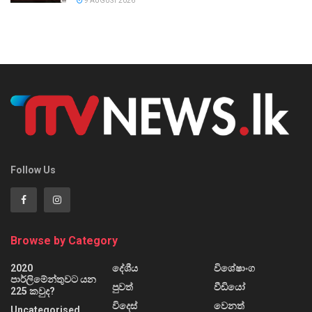
9 AUGUST 2026
Follow Us
Browse by Category
2020
දේශීය
විශේෂාංග
පාර්ලිමේන්තුවට යන
පුවත්
වීඩියෝ
225 කවුද?
විදෙස්
වෙනත්
Uncategorised