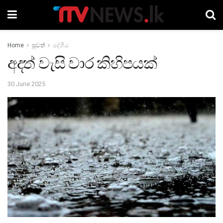
Home
පුවත්
දේශීය
අදත් වැසි වාර කිහිපයක්
30 June 2025