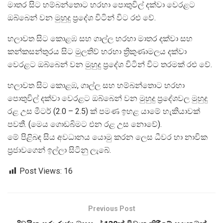
මාතර සිට හම්බන්තොට හරහා පොතුවිල් දක්වා වෙරළට
ඔබ්බෙන් වන මුහුදු ප්‍රදේශ විටින් විට රළු වේ.
හලාවත සිට කොළඹ සහ ගාල්ල හරහා මාතර දක්වා සහ
කන්කසන්තුරය සිට මුලතිව් හරහා ත්‍රිකුණාමලය දක්වා
වෙරළට ඔබ්බෙන් වන මුහුදු ප්‍රදේශ විටින් විට තරමක් රළු වේ.
හලාවත සිට කොළඹ, ගාල්ල සහ හම්බන්තොට හරහා
පොතුවිල් දක්වා වෙරළට ඔබ්බෙන් වන මුහුදු ප්‍රදේශවල මුහුදු
රළ උස මීටර් (2.0 – 2.5) ක් පමණ ඉහළ යාමේ හැකියාවක්
පවතී. (මෙය ගොඩබිමට එන රළ උස නොවේ).
මේ පිළිබඳ සිය අවධානය යොමු කරන ලෙස ධීවර හා නාවික
ප්‍රජාවගෙන් ඉල්ලා සිටිනු ලැබේ.
Post Views:
16
Previous Post