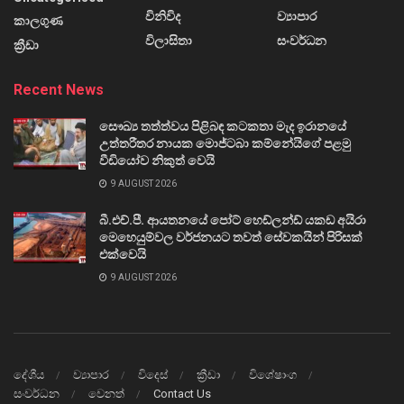
විනිවිද
ව්‍යාපාර
කාලගුණ
විලාසිතා
සංවර්ධන
ක්‍රීඩා
Recent News
සෞඛ්‍ය තත්ත්වය පිළිබඳ කටකතා මැද ඉරානයේ
උත්තරීතර නායක මොජ්ටබා කම්නේයිගේ පළමු
වීඩියෝව නිකුත් වෙයි
9 AUGUST 2026
බී.එච්.පී. ආයතනයේ පෝට් හෙඩ්ලන්ඩ් යකඩ අයිරා
මෙහෙයුම්වල වර්ජනයට තවත් සේවකයින් පිරිසක්
එක්වෙයි
9 AUGUST 2026
දේශීය
ව්‍යාපාර
විදෙස්
ක්‍රීඩා
විශේෂාංග
සංවර්ධන
වෙනත්
Contact Us