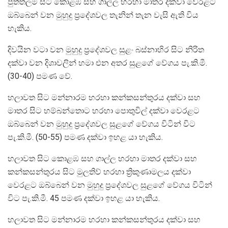
පුත්තලම සිට කොළඹ සහ ගාල්ල හරහා මාතර දක්වා වෙරළට
ඔබ්බෙන් වන මුහුදු ප්‍රදේශවල තැනින් තැන වැසි ඇති විය
හැකිය.
දිවයින වටා වන මුහුදු ප්‍රදේශවල සුළං බස්නාහිර සිට නිරිත
දක්වා වන දිශාවලින් හමා එන අතර සුළගේ වේගය පැ.කි.මී.
(30-40) පමණ වේ.
හලාවත සිට මන්නාරම හරහා කන්කසන්තුරය දක්වා සහ
මාතර සිට හම්බන්තොට හරහා පොතුවිල් දක්වා වෙරළට
ඔබ්බෙන් වන මුහුදු ප්‍රදේශවල සුළගේ වේගය විටින් විට
පැ.කි.මී. (50-55) පමණ දක්වා ඉහළ යා හැකිය.
හලාවත සිට කොළඹ සහ ගාල්ල හරහා මාතර දක්වා සහ
කන්කසන්තුරය සිට මුලතිව් හරහා ත්‍රිකුණාමලය දක්වා
වෙරළට ඔබ්බෙන් වන මුහුදු ප්‍රදේශවල සුළගේ වේගය විටින්
විට පැ.කි.මී. 45 පමණ දක්වා ඉහළ යා හැකිය.
හලාවත සිට මන්නාරම හරහා කන්කසන්තුරය දක්වා සහ