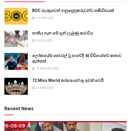
BOC බැංකුවෙන් ගනුදෙනුකරුවන්ට පණිවිඩයක්
5 JUNE 2025
භාතිය ගැන මේ දැන් ලැබුණු ආරංචිය
8 JULY 2025
ලෝකයේම වෛරල් වූ සංවේදී AI වීඩියෝවේ කතාව
ඇත්තක්
15 AUGUST 2025
72 Miss World තරඟයෙන් ඈ ඉවත් වෙයි
22 MAY 2025
Recent News