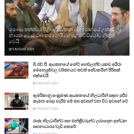
සෞඛ්‍ය තත්ත්වය පිළිබඳ කටකතා මැද ඉරානයේ උත්තරීතර
නායක මොජ්ටබා කම්නේයිගේ පළමු වීඩියෝව නිකුත්
වෙයි
9 AUGUST 2026
බී.එච්.පී. ආයතනයේ පෝට් හෙඩ්ලන්ඩ් යකඩ අයිරා
මෙහෙයුම්වල වර්ජනයට තවත් සේවකයින් පිරිසක්
එක්වෙයි
9 AUGUST 2026
ඇමරිකානු සංක්‍රමණ ආයතනයේ නිලධාරීන් සඳහා ශරීර
කැමරා බෙදා හැරීම මේ මස අවසන් වන විට අවසන් වේ
9 AUGUST 2026
රාජ්‍ය නිලධාරීන්ට සහ මන්ත්‍රීවරුන්ට ලබාදෙන ඉන්ධන
සහනාධාරය වැඩි කෙරේ