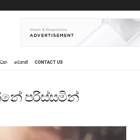
්ධන
වෙනත්
CONTACT US
නේ පරිස්සමින්