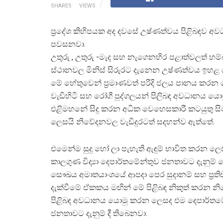
SHARES
VIEWS
ප්‍රදේශ කිහිපයක අද දවසේ උෂ්ණත්වය පිළිබඳව අව
පවසනවා.
උතුරු , උතුරු -මැද සහ නැගෙනහිර පළාත්වලත් හ
ස්ථානවල මිනිස් සිරුරට දැනෙන උෂ්ණත්වය ඉහළ 
මේ හේතුවෙන් ප්‍රමාණවත් පරිදි ජලය පානය කර
වැඩිහිටි සහ රෝගී පුද්ගලයන් පිලිබඳ අවධානය යොමු
එළිමහනේ සිදු කරන අධික වෙහෙසකාරී කටයුතු
ලෙසයි නිවේදනවල වැඩිදුරටත් සදහන්ව ඇත්තේ.
එමෙන්ම සුදු හෝ ලා පැහැති ඇඳුම් භාවිත කරන ලෙ
කාලගුණ විද්‍යා දෙපාර්තමේන්තුව ජනතාවට දැනුම් 
සෞඛය අමාතයාංශයේ ආපදා පෙර සුදානම් සහ ප්‍රති
දැක්වීමේ ඒකකය මඟින් මේ පිළිබඳ නිකුත් කරන න
පිළිබඳ අවධානය යොමු කරන ලෙසද එම දෙපාර්තම
ජනතාවට දැනුම් දී තිබෙනවා.