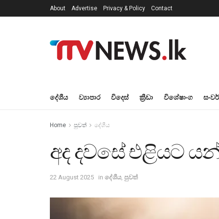
About
Advertise
Privacy & Policy
Contact
දේශීය
ව්‍යාපාර
විදෙස්
ක්‍රීඩා
විශේෂාංග
සංවර
Home
පුවත්
දේශීය
අද දවසේ එළියට යන්
22 August 2025
in
දේශීය
,
පුවත්