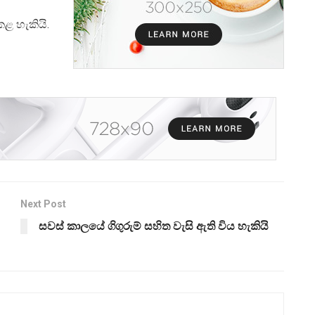
ළ හැකියි.
Next Post
සවස් කාලයේ ගිගුරුම් සහිත වැසි ඇති විය හැකියි