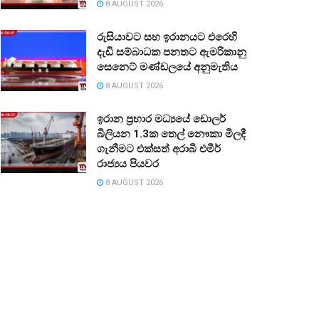
8 AUGUST 2026
රුසියාවට සහ ඉරානයට එරෙහි
දැඩි සම්බාධක පනතට ඇමරිකානු
සෙනෙට් මණ්ඩලයේ අනුමැතිය
8 AUGUST 2026
ඉරාන ප්‍රහාර මධ්‍යයේ ඩොලර්
බිලියන 1.3ක තෙල් නෞකා මිලදී
ගැනීමට එක්සත් අරාබි එමීර්
රාජ්‍යය පියවර
8 AUGUST 2026