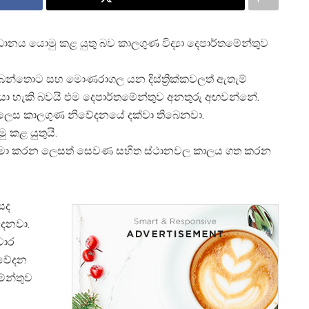
ධානය යොමු කළ යුතු බව කාලගුණ විද්‍යා දෙපාර්තමේන්තුව
ම්බන්තොට සහ මොණරාගල යන දිස්ත්‍රික්කවලත් ඇතැම්
යා හැකි බවයි එම දෙපාර්තමේන්තුව අනතුරු අඟවන්නේ.
න ලෙස කාලගුණ නිවේදනයේ දක්වා තිබෙනවා.
 කළ යුතුයි.
 සිමා කරන ලෙසත් සෙවණ සහිත ස්ථානවල කාලය ගත කරන
සද
දෙනවා.
චාර
ිවේදන
ේන්තුව