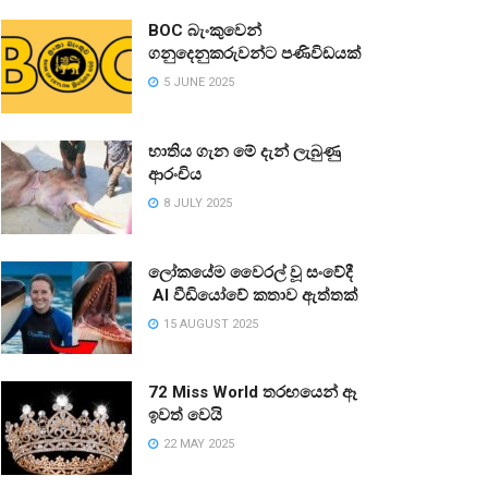
BOC බැංකුවෙන්
ගනුදෙනුකරුවන්ට පණිවිඩයක්
5 JUNE 2025
භාතිය ගැන මේ දැන් ලැබුණු
ආරංචිය
8 JULY 2025
ලෝකයේම වෛරල් වූ සංවේදී
AI වීඩියෝවේ කතාව ඇත්තක්
15 AUGUST 2025
72 Miss World තරඟයෙන් ඈ
ඉවත් වෙයි
22 MAY 2025