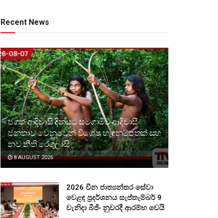
Recent News
ජගත් ආදිවාසි දිනයට සමගාමීව ආදිවාසී
ජනතාව වෙනුවෙන් විශේෂ හැඳුනුම්පතක් සහ
නව නීති රෙගුලාසි
8 AUGUST 2026
2026 චීන ජාත්‍යන්තර සේවා
වෙළඳ ප්‍රදර්ශනය සැප්තැම්බර් 9
වැනිදා බීජිං නුවරදී ආරම්භ වෙයි