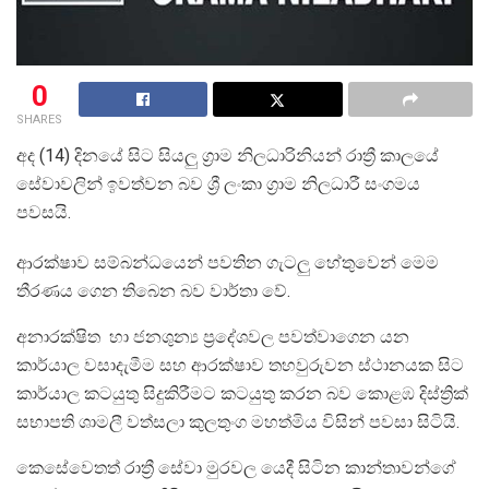
0
SHARES
අද (14) දිනයේ සිට සියලු ග්‍රාම නිලධාරිනියන් රාත්‍රී කාලයේ
සේවාවලින් ඉවත්වන බව ශ්‍රී ලංකා ග්‍රාම නිලධාරී සංගමය
පවසයි.
ආරක්ෂාව සම්බන්ධයෙන් පවතින ගැටලු හේතුවෙන් මෙම
තීරණය ගෙන තිබෙන බව වාර්තා වේ.
අනාරක්ෂිත හා ජනශුන්‍ය ප්‍රදේශවල පවත්වාගෙන යන
කාර්යාල වසාදැමීම සහ ආරක්ෂාව තහවුරුවන ස්ථානයක සිට
කාර්යාල කටයුතු සිදුකිරීමට කටයුතු කරන බව කොළඹ දිස්ත්‍රික්
සභාපති ශාමලී වත්සලා කුලතුංග මහත්මිය විසින් පවසා සිටියි.
කෙසේවෙතත් රාත්‍රී සේවා මුරවල යෙදී සිටින කාන්තාවන්ගේ