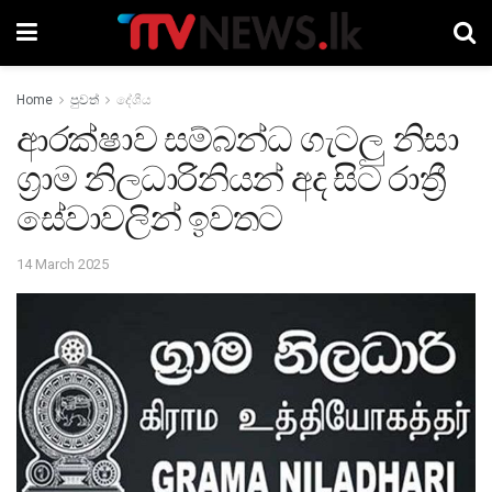
Home
පුවත්
දේශීය
ආරක්ෂාව සම්බන්ධ ගැටලු නිසා
ග්‍රාම නිලධාරිනියන් අද සිට රාත්‍රී
සේවාවලින් ඉවතට
14 March 2025