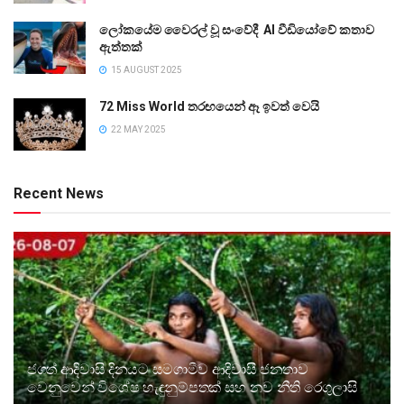
ලෝකයේම වෛරල් වූ සංවේදී AI වීඩියෝවේ කතාව
ඇත්තක්
15 AUGUST 2025
72 Miss World තරඟයෙන් ඈ ඉවත් වෙයි
22 MAY 2025
Recent News
ජගත් ආදිවාසි දිනයට සමගාමීව ආදිවාසී ජනතාව
වෙනුවෙන් විශේෂ හැඳුනුම්පතක් සහ නව නීති රෙගුලාසි