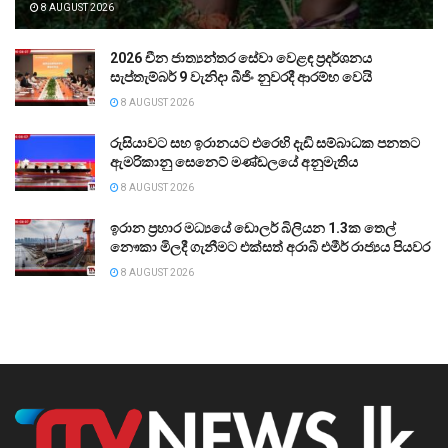
8 AUGUST 2026
2026 චීන ජාත්‍යන්තර සේවා වෙළඳ ප්‍රදර්ශනය
සැප්තැම්බර් 9 වැනිදා බීජිං නුවරදී ආරම්භ වෙයි
8 AUGUST 2026
රුසියාවට සහ ඉරානයට එරෙහි දැඩි සම්බාධක පනතට
ඇමරිකානු සෙනෙට් මණ්ඩලයේ අනුමැතිය
8 AUGUST 2026
ඉරාන ප්‍රහාර මධ්‍යයේ ඩොලර් බිලියන 1.3ක තෙල්
නෞකා මිලදී ගැනීමට එක්සත් අරාබි එමීර් රාජ්‍යය පියවර
8 AUGUST 2026