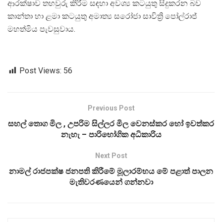
ආරක්ෂාව තහවුරු කිරීම සඳහා අවශ්‍ය කටයුතු සිදුකරන බව
කාන්තා හා ළමා කටයුතු අමාත්‍ය සරෝජා සාවිත්‍රි පෝල්රාජ්
මහත්මිය පැවසුවාය.
Post Views:
56
Previous Post
සහල් තොග මිල , උපරිම සිල්ලර මිල වෙනස්කර හෝ ඉවත්කර
නැහැ – පාරිභෝගික අධිකාරිය
Next Post
නාමල් රාජපක්ෂ ජනපති කිරීමේ මූලාරම්භය මේ පළාත් පාලන
මැතිවරණයෙන් ගන්නවා