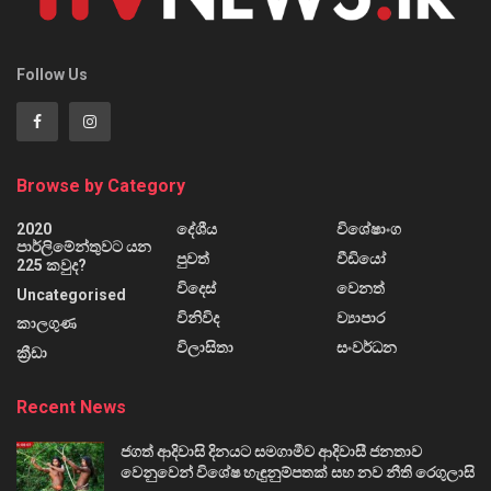
Follow Us
Browse by Category
2020
දේශීය
විශේෂාංග
පාර්ලිමේන්තුවට යන
පුවත්
වීඩියෝ
225 කවුද?
විදෙස්
වෙනත්
Uncategorised
විනිවිද
ව්‍යාපාර
කාලගුණ
විලාසිතා
සංවර්ධන
ක්‍රීඩා
Recent News
ජගත් ආදිවාසි දිනයට සමගාමීව ආදිවාසී ජනතාව
වෙනුවෙන් විශේෂ හැඳුනුම්පතක් සහ නව නීති රෙගුලාසි