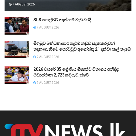
7 AUGUST 2026
SLS හෙල්මට් නැත්නම් වැඩ වරදී
7 AUGUST 2026
මීගමුව බන්ධනාගාර ගැටුම් නඩුව සැකකරුවන්
හඳුනාගැනීමේ පෙරට්ටුව අගෝස්තු 21 දක්වා කල් තැබේ
7 AUGUST 2026
2026 වසරේ 05 ශ්‍රේණිය ශිෂ්‍යත්ව විභාගය අනිද්දා
මධ්‍යස්ථාන 2,723කදී පැවැත්වේ
7 AUGUST 2026