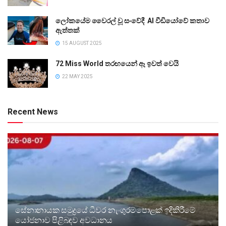
ලෝකයේම වෛරල් වූ සංවේදී AI වීඩියෝවේ කතාව
ඇත්තක්
15 AUGUST 2025
72 Miss World තරඟයෙන් ඈ ඉවත් වෙයි
22 MAY 2025
Recent News
සේනානායක සමුද්‍රයේ ධීවර නැංගුරම්පොළක් ඉදිකිරීමේ
යෝජනාව පිළිබඳව අවධානය