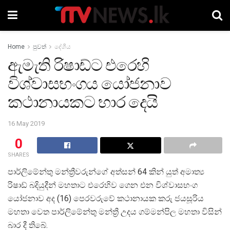
Home
පුවත්
දේශීය
ඇමැති රිෂාඩ්ට එරෙහි
විශ්වාසභංගය යෝජනාව
කථානායකට භාර දෙයි
16 May 2019
0
SHARES
පාර්ලිමේන්තු මන්ත්‍රීවරුන්ගේ අත්සන් 64 කින් යුත් අමාත්‍ය
රිෂාඩ් බදියුදීන් මහතාට එරෙහිව ගෙන එන විශ්වාසභංග
යෝජනාව අද (16) පෙරවරුවේ කථානායක කරු ජයසූරිය
මහතා වෙත පාර්ලිමේන්තු මන්ත්‍රී උදය ගම්මන්පිල මහතා විසින්
බාර දී තිබේ.