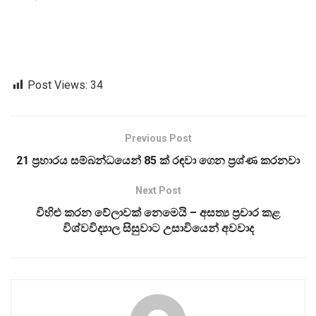
Post Views:
34
Previous Post
21 ප්‍රහාරය සම්බන්ධයෙන් 85 ක් රඳවා ගෙන ප්‍රශ්ණ කරනවා
Next Post
විහිළු කරන වේලාවක් නෙමෙයි – අසත්‍ය ප්‍රචාර කළ
විශ්වවිද්‍යාල සිසුවාට උසාවියෙන් අවවාද