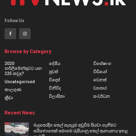
Follow Us
Browse by Category
2020
දේශීය
විශේෂාංග
පාර්ලිමේන්තුවට යන
පුවත්
වීඩියෝ
225 කවුද?
විදෙස්
වෙනත්
Uncategorised
විනිවිද
ව්‍යාපාර
කාලගුණ
විලාසිතා
සංවර්ධන
ක්‍රීඩා
Recent News
මැදපෙරදිග තෙල් සැපයුම අඩුවීම පියවා ගැනීමට
සයිනොපෙක් සමාගම රුසියානු තෙල් ආනයනය ඉහළ