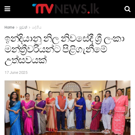
Home
පුවත්
දේශීය
ඉන්දියානු නිල නිවසේදී ශ්‍රී ලංකා
මන්ත්‍රීවරියන්ට පිළිගැනීමේ
උත්සවයක්
17 June 2025