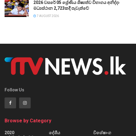
2026 වසරේ 05 ශ්‍රේණිය ශිෂ්‍යත්ව විභාගය අනිද්දා
මධ්‍යස්ථාන 2,723කදී පැවැත්වේ
7 AUGUST 2026
Follow Us
Browse by Category
2020
දේශීය
විශේෂාංග