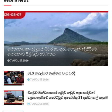
Recent News
සේනානායක සමුද්‍රයේ ධීවර නැංගුරම්පොළක් ඉදිකිරීමේ
යෝජනාව පිළිබඳව අවධානය
7 AUGUST 2026
SLS හෙල්මට් නැත්නම් වැඩ වරදී
7 AUGUST 2026
මීගමුව බන්ධනාගාර ගැටුම් නඩුව සැකකරුවන්
හඳුනාගැනීමේ පෙරට්ටුව අගෝස්තු 21 දක්වා කල් තැබේ
7 AUGUST 2026