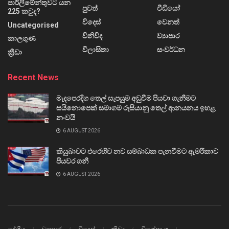
පාර්ලිමේන්තුවට යන
පුවත්
වීඩියෝ
225 කවුද?
විදෙස්
වෙනත්
Uncategorised
විනිවිද
ව්‍යාපාර
කාලගුණ
විලාසිතා
සංවර්ධන
ක්‍රීඩා
Recent News
මැදපෙරදිග තෙල් සැපයුම අඩුවීම පියවා ගැනීමට
සයිනොපෙක් සමාගම රුසියානු තෙල් ආනයනය ඉහළ
නංවයි
6 AUGUST 2026
කියුබාවට එරෙහිව නව සම්බාධක පැනවීමට ඇමරිකාව
පියවර ගනී
6 AUGUST 2026