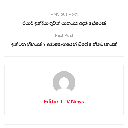
Previous Post
එයාර් ඉන්දියා ගුවන් යානයක අදත් දෝෂයක්
Next Post
ඉන්ධන හිඟයක් ? අමාත්‍යාංශයෙන් විශේෂ නිවේදනයක්
Editor TTV News