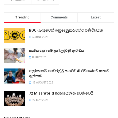
Followers
Subscribers
Trending
Comments
Latest
BOC බැංකුවෙන් ගනුදෙනුකරුවන්ට පණිවිඩයක්
5 JUNE 2025
භාතිය ගැන මේ දැන් ලැබුණු ආරංචිය
8 JULY 2025
ලෝකයේම වෛරල් වූ සංවේදී AI වීඩියෝවේ කතාව
ඇත්තක්
15 AUGUST 2025
72 Miss World තරඟයෙන් ඈ ඉවත් වෙයි
22 MAY 2025