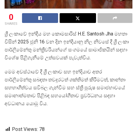
0
SHARES
ශ්‍රී ලංකාවේ ඉන්දීය මහ කොමසාරිස් H.E. Santosh Jha මහතා
විසින් 2025 ජුනි 16 වන දින ඉන්දීයානු නිල නිවසේ දී ශ්‍රී ලංකා
පාර්ලිමේන්තු මන්ත්‍රීවරියන්ගේ සංගමයේ සාමාජිකයින් සඳහා
විශේෂ පිළිගැනීමේ උත්සවයක් පැවැත්විය.
මෙම අවස්ථාවේ දී ශ්‍රී ලංකාව සහ ඉන්දියාව අතර
පාර්ලිමේන්තු සබඳතා තවදුරටත් ශක්තිමත් කිරීමටත්, කාන්තා
සහභාගීත්වය සවිබල ගැන්වීම සහ ස්ත්‍රී පුරුෂ සමාජභාවයේ
සමානාත්මතාව පිළිබඳ සහයෝගීතාව ප්‍රවර්ධනය සඳහා
අවධානය යොමු විය.
Post Views:
78