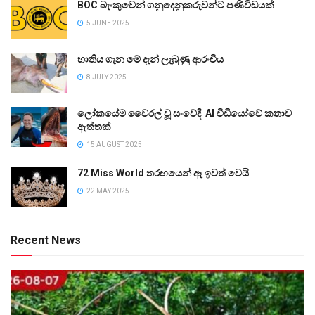
BOC බැංකුවෙන් ගනුදෙනුකරුවන්ට පණිවිඩයක්
5 JUNE 2025
භාතිය ගැන මේ දැන් ලැබුණු ආරංචිය
8 JULY 2025
ලෝකයේම වෛරල් වූ සංවේදී AI වීඩියෝවේ කතාව
ඇත්තක්
15 AUGUST 2025
72 Miss World තරඟයෙන් ඈ ඉවත් වෙයි
22 MAY 2025
Recent News