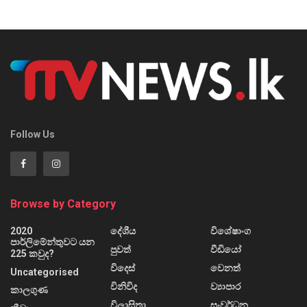
Follow Us
Browse by Category
2020
දේශීය
විශේෂාංග
පාර්ලිමේන්තුවට යන
පුවත්
වීඩියෝ
225 කවුද?
විදෙස්
වෙනත්
Uncategorised
විනිවිද
ව්‍යාපාර
කාලගුණ
විලාසිතා
සංවර්ධන