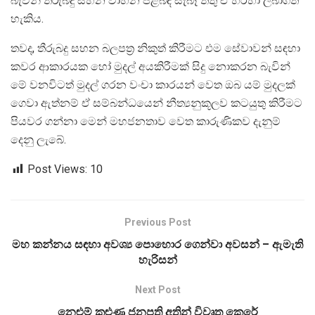
බැවින් තීරුබදු සහන වාහන පිළිබඳ සැබෑ තතු ඒ හරහා ලබාගත
හැකිය.
තවද, තීරුබදු සහන බලපත්‍ර නිකුත් කිරීමට එම සේවාවන් සඳහා
කවර ආකාරයක හෝ මුදල් අයකිරීමක් සිදු නොකරන බැවින්
මේ වනවිටත් මුදල් ගරන වංචා කාරයන් වෙත ඔබ යම් මුදලක්
ගෙවා ඇත්නම් ඒ සම්බන්ධයෙන් නීත්‍යනුකූලව කටයුතු කිරීමට
පියවර ගන්නා මෙන් මහජනතාව වෙත කාරුණිකව දැනුම්
දෙනු ලැබේ.
Post Views:
10
Previous Post
මහ කන්නය සඳහා අවශ්‍ය පොහොර ගෙන්වා අවසන් – ඇමැති
හැරිසන්
Next Post
නෙළුම් කුළුණ ජනපති අතින් විවෘත කෙරේ