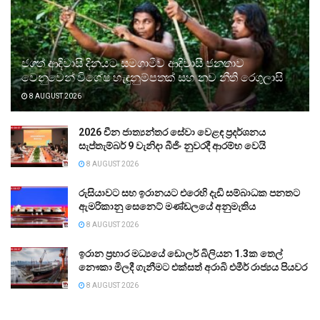
ජගත් ආදිවාසි දිනයට සමගාමීව ආදිවාසී ජනතාව
වෙනුවෙන් විශේෂ හැඳුනුම්පතක් සහ නව නීති රෙගුලාසි
8 AUGUST 2026
2026 චීන ජාත්‍යන්තර සේවා වෙළඳ ප්‍රදර්ශනය
සැප්තැම්බර් 9 වැනිදා බීජිං නුවරදී ආරම්භ වෙයි
8 AUGUST 2026
රුසියාවට සහ ඉරානයට එරෙහි දැඩි සම්බාධක පනතට
ඇමරිකානු සෙනෙට් මණ්ඩලයේ අනුමැතිය
8 AUGUST 2026
ඉරාන ප්‍රහාර මධ්‍යයේ ඩොලර් බිලියන 1.3ක තෙල්
නෞකා මිලදී ගැනීමට එක්සත් අරාබි එමීර් රාජ්‍යය පියවර
8 AUGUST 2026