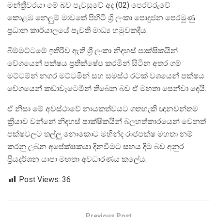
මන්ත්‍රීවරයා මේ බව පැවසුවේ අද (02) පෙරවරුවේ
කොළඹ නෙලුම් මාවතේ පිහිටි ශ්‍රි ලංකා පොදුජන පෙරමුණු
ප්‍රධාන කාර්යාලයේ පැවති මාධ්‍ය හමුවකදීය.
බිම්මට්ටමේ ඉතිරිව ඇති ශ්‍රී ලංකා නිදහස් පාක්ෂිකයින්
වේගයෙන් පක්ෂය ප්‍රතික්ෂේප කරමින් සිටින අතර ගම්
මට්ටම්න් නගර මට්ටමින් සහ සමස්ථ රටක් වශයෙන් පක්ෂය
වේගයෙන් කඩාවැටෙමින් තිබෙන බව ඒ මහතා පෙන්වා දෙයි.
ඒ නිසා මේ අවස්ථාවේ නායකත්වයට ගතහැකි ඥානවන්තම
ක්‍රියාව වන්නේ නිදහස් පාක්ෂිකයින් බලහත්කාරයෙන් වෙනත්
පක්ෂවලට තල්ලු නොකොට මහින්ද රාජපක්ෂ මහතා නම්
කරනු ලබන අපේක්ෂකයා දිනවීමට සහය දීම බව අනුර
ප්‍රියදර්ශන යාපා මහතා අවධාරණය කලේය.
Post Views:
36
Previous Post