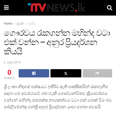
Home
පුවත්
දේශීය
ගෞරවය රැකගන්න මහින්ද වටා
එක් වන්න – අනුර ප්‍රියදර්ශන
කියයි
2 July 2019
0
SHARES
ශ්‍රි ලංකා නිදහස් පක්ෂයට ඉතිරිව ඇති පාක්ෂිකයින් රැකගැනීම
සඳහා මේ අවස්ථාවේ ගත හැකි ගෞරවාන්විතම ක්‍රියාමාර්ගය
වන්නේ මහින්ද රාජපක්ෂ නායකත්වය වටා එක් රොක් වීම බව
පාර්ලිමේන්තු මන්ත්‍රි අනුර ප්‍රියදර්ශන යාපා මහතා පවසයි.