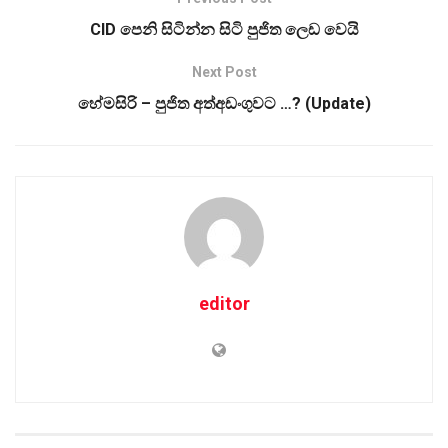
CID පෙනි සිටින්න සිටි පුජිත ලෙඩ වෙයි
Next Post
හේමසිරි – පුජිත අත්අඩංගුවට …? (Update)
editor