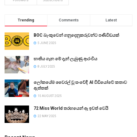
Followers
Subscribers
Trending
Comments
Latest
BOC බැංකුවෙන් ගනුදෙනුකරුවන්ට පණිවිඩයක්
5 JUNE 2025
භාතිය ගැන මේ දැන් ලැබුණු ආරංචිය
8 JULY 2025
ලෝකයේම වෛරල් වූ සංවේදී AI වීඩියෝවේ කතාව
ඇත්තක්
15 AUGUST 2025
72 Miss World තරඟයෙන් ඈ ඉවත් වෙයි
22 MAY 2025