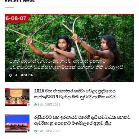
Recent News
ජගත් ආදිවාසි දිනයට සමගාමීව ආදිවාසී ජනතාව
වෙනුවෙන් විශේෂ හැඳුනුම්පතක් සහ නව නීති රෙගුලාසි
8 AUGUST 2026
2026 චීන ජාත්‍යන්තර සේවා වෙළඳ ප්‍රදර්ශනය
සැප්තැම්බර් 9 වැනිදා බීජිං නුවරදී ආරම්භ වෙයි
8 AUGUST 2026
රුසියාවට සහ ඉරානයට එරෙහි දැඩි සම්බාධක පනතට
ඇමරිකානු සෙනෙට් මණ්ඩලයේ අනුමැතිය
8 AUGUST 2026