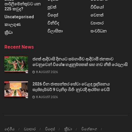
පාර්ලිමේන්තුවට යන
පුවත්
වීඩියෝ
225 කවුද?
විදෙස්
වෙනත්
Uncategorised
විනිවිද
ව්‍යාපාර
කාලගුණ
විලාසිතා
සංවර්ධන
ක්‍රීඩා
Recent News
ජගත් ආදිවාසි දිනයට සමගාමීව ආදිවාසී ජනතාව
වෙනුවෙන් විශේෂ හැඳුනුම්පතක් සහ නව නීති රෙගුලාසි
8 AUGUST 2026
2026 චීන ජාත්‍යන්තර සේවා වෙළඳ ප්‍රදර්ශනය
සැප්තැම්බර් 9 වැනිදා බීජිං නුවරදී ආරම්භ වෙයි
8 AUGUST 2026
දේශීය
ව්‍යාපාර
විදෙස්
ක්‍රීඩා
විශේෂාංග