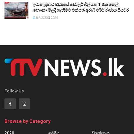
ඉරාන ප්‍රහාර මධ්‍යයේ ඩොලර් බිලියන 1.3ක තෙල්
නෞකා මිලදී ගැනීමට එක්සත් අරාබි එමීර් රාජ්‍යය පියවර
8 AUGUST 2026
Follow Us
Browse by Category
2020
දේශීය
විශේෂාංග