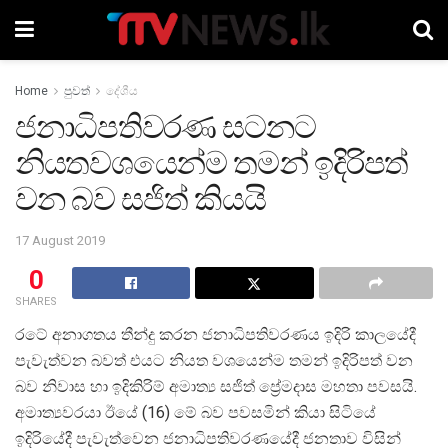
Home
පුවත්
දේශීය
ජනාධිපතිවරණ සටනට
නියතවශයෙන්ම තමන් ඉදිරිපත්
වන බව සජිත් කියයි
17 August 2019
0
SHARES
රටේ අනාගතය තීන්දු කරන ජනාධිපතිවරණය ඉදිරි කාලයේදී
පැවැත්වන බවත් එයට නියත වශයෙන්ම තමන් ඉදිරිපත් වන
බව නිවාස හා ඉදිකිරිම් අමාත්‍ය සජිත් ප්‍රේමදාස මහතා පවසයි.
අමාත්‍යවරයා ඊයේ (16) මේ බව පවසමින් කියා සිටියේ
ඉදිරියේදී පැවැත්වෙන ජනාධිපතිවරණයේදී ජනතාව විසින්