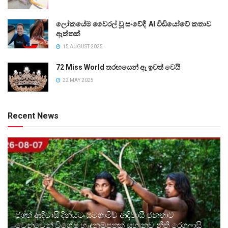
ලෝකයේම වෛරල් වූ සංවේදී AI වීඩියෝවේ කතාව
ඇත්තක්
15 AUGUST 2025
72 Miss World තරඟයෙන් ඈ ඉවත් වෙයි
22 MAY 2025
Recent News
ජගත් ආදිවාසි දිනයට සමගාමීව ආදිවාසී ජනතාව
වෙනුවෙන් විශේෂ හැඳුනුම්පතක් සහ නව නීති රෙගුලාසි