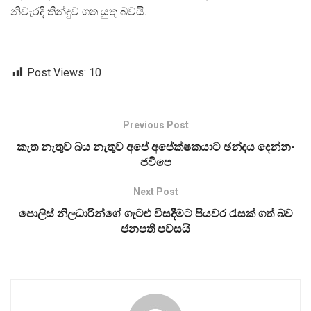
නිවැරදි තීන්දුව ගත යුතු බවයි.
Post Views:
10
Previous Post
කැත නැතුව බය නැතුව අපේ අපේක්ෂකයාට ඡන්දය දෙන්න-
ජවිපෙ
Next Post
පොලිස් නිලධාරින්ගේ ගැටළු විසදීමට පියවර රැසක් ගත් බව
ජනපති පවසයි