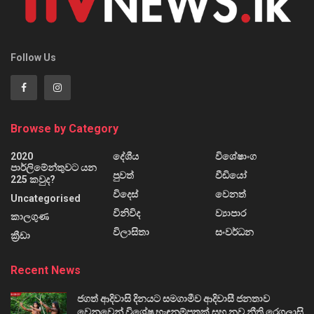
Follow Us
Browse by Category
2020
දේශීය
විශේෂාංග
පාර්ලිමේන්තුවට යන
පුවත්
වීඩියෝ
225 කවුද?
විදෙස්
වෙනත්
Uncategorised
විනිවිද
ව්‍යාපාර
කාලගුණ
විලාසිතා
සංවර්ධන
ක්‍රීඩා
Recent News
ජගත් ආදිවාසි දිනයට සමගාමීව ආදිවාසී ජනතාව
වෙනුවෙන් විශේෂ හැඳුනුම්පතක් සහ නව නීති රෙගුලාසි