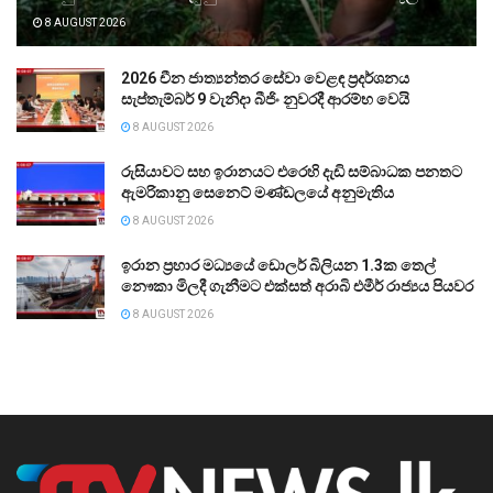
8 AUGUST 2026
2026 චීන ජාත්‍යන්තර සේවා වෙළඳ ප්‍රදර්ශනය
සැප්තැම්බර් 9 වැනිදා බීජිං නුවරදී ආරම්භ වෙයි
8 AUGUST 2026
රුසියාවට සහ ඉරානයට එරෙහි දැඩි සම්බාධක පනතට
ඇමරිකානු සෙනෙට් මණ්ඩලයේ අනුමැතිය
8 AUGUST 2026
ඉරාන ප්‍රහාර මධ්‍යයේ ඩොලර් බිලියන 1.3ක තෙල්
නෞකා මිලදී ගැනීමට එක්සත් අරාබි එමීර් රාජ්‍යය පියවර
8 AUGUST 2026