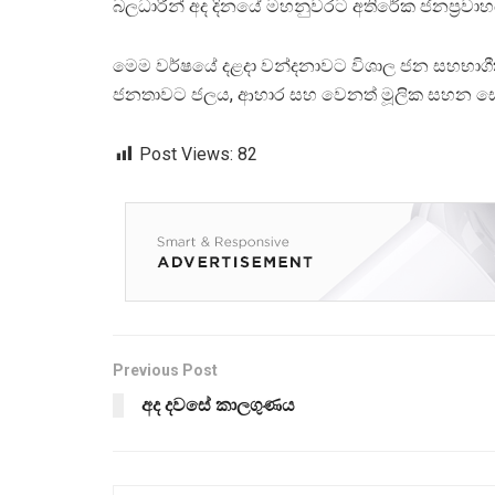
බලධාරීන් අද දිනයේ මහනුවරට අතිරේක ජනප්‍රවාහ
මෙම වර්ෂයේ දළදා වන්දනාවට විශාල ජන සහභාගීත්ව
ජනතාවට ජලය, ආහාර සහ වෙනත් මූලික සහන සේව
Post Views:
82
Previous Post
අද දවසේ කාලගුණය