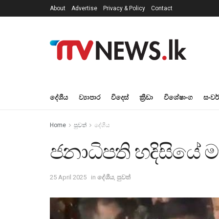
About
Advertise
Privacy & Policy
Contact
දේශීය
ව්‍යාපාර
විදෙස්
ක්‍රීඩා
විශේෂාංග
සංවර
Home
පුවත්
දේශීය
ජනාධිපති හදිසියේ 
25 April 2025
in
දේශීය
,
පුවත්