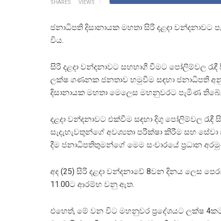
SHARES
VIEWS
ජනාධිපති දිසානායක මහතා සිරි දළදා වන්දනාවට පැ
විය.
සිරි දළදා වන්දනාවට සහභාගී වීමට පෝලිම්වල රැඳී 
ලක්ෂ ගණනක ජනතාව හමුවීම සඳහා ජනාධිපති අනු
දිසානායක මහතා මෙලෙස මහනුවරට පැමිණ තිබේ
දළදා වන්දනාවට එක්වීම සඳහා දිගු පෝලිම්වල රැඳී ස
සැදැහැවතුන්ගේ අවශ්‍යතා පරීක්ෂා කිරීම සහ සේව
දීම ජනාධිපතිතුමන්ගේ මෙම සංචාරයේ ප්‍රධාන අරමු
අද (25) සිරි දළදා වන්දනාවේ 8වන දිනය ලෙස පෙර
11.00ට ආරම්භ වනු ඇත.
එහෙත්, මේ වන විට මහනුවර ප්‍රදේශයට ලක්ෂ 4කට අ