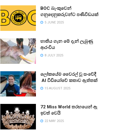
BOC බැංකුවෙන්
ගනුදෙනුකරුවන්ට පණිවිඩයක්
5 JUNE 2025
භාතිය ගැන මේ දැන් ලැබුණු
ආරංචිය
8 JULY 2025
ලෝකයේම වෛරල් වූ සංවේදී
AI වීඩියෝවේ කතාව ඇත්තක්
15 AUGUST 2025
72 Miss World තරඟයෙන් ඈ
ඉවත් වෙයි
22 MAY 2025