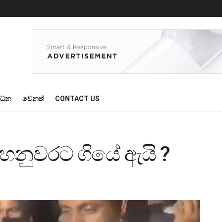
්ධන
වෙනත්
CONTACT US
මහනුවරට ගියේ ඇයි ?