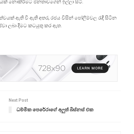
යක් නොකිරීමට ජනතාවගෙන් ඉල්ලා සිටී.
යක් ඇති වී ඇති අතර, රජය විසින් පෝලිම්වල රැඳී සිටින
ා ලබා දීමට කටයුතු කර ඇත.
Next Post
ධම්මික පෙරේරාගේ අලුත් බිස්නස් එක