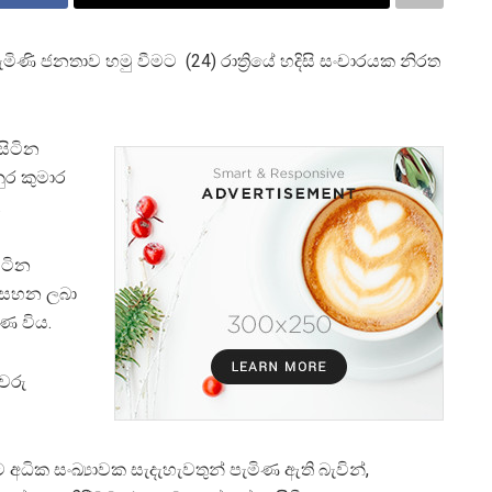
මිණි ජනතාව හමු වීමට (24) රාත්‍රියේ හදිසි සංචාරයක නිරත
සිටින
ර කුමාර
.
ිටින
ා සහන ලබා
ණ විය.
වරු
ධික සංඛ්‍යාවක සැදැහැවතුන් පැමිණ ඇති බැවින්,