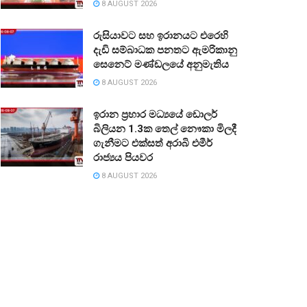
8 AUGUST 2026
රුසියාවට සහ ඉරානයට එරෙහි
දැඩි සම්බාධක පනතට ඇමරිකානු
සෙනෙට් මණ්ඩලයේ අනුමැතිය
8 AUGUST 2026
ඉරාන ප්‍රහාර මධ්‍යයේ ඩොලර්
බිලියන 1.3ක තෙල් නෞකා මිලදී
ගැනීමට එක්සත් අරාබි එමීර්
රාජ්‍යය පියවර
8 AUGUST 2026