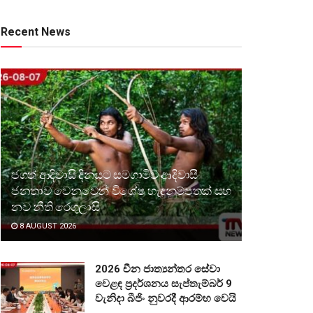
Recent News
ජගත් ආදිවාසි දිනයට සමගාමීව ආදිවාසී
ජනතාව වෙනුවෙන් විශේෂ හැඳුනුම්පතක් සහ
නව නීති රෙගුලාසි
8 AUGUST 2026
2026 චීන ජාත්‍යන්තර සේවා
වෙළඳ ප්‍රදර්ශනය සැප්තැම්බර් 9
වැනිදා බීජිං නුවරදී ආරම්භ වෙයි