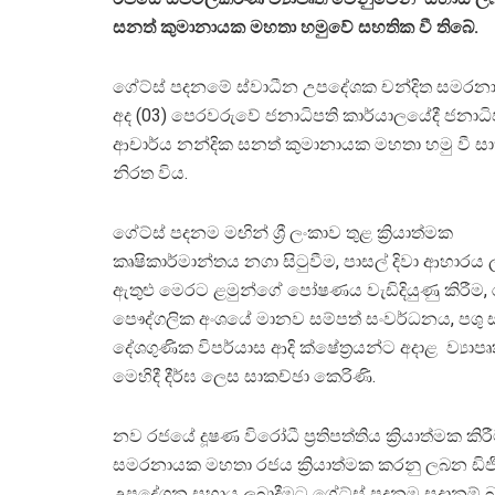
සනත් කුමානායක මහතා හමුවේ සහතික වී තිබේ.
ගේට්ස් පදනමේ ස්වාධීන උපදේශක චන්දිත සමර
අද (03) පෙරවරුවේ ජනාධිපති කාර්යාලයේදී ජනාධ
ආචාර්ය නන්දික සනත් කුමානායක මහතා හමු වී ස
නිරත විය.
ගේට්ස් පදනම මඟින් ශ්‍රී ලංකාව තුළ ක්‍රියාත්මක
කෘෂිකාර්මාන්තය නගා සිටුවීම, පාසල් දිවා ආහාරය ල
ඇතුළු මෙරට ළමුන්ගේ පෝෂණය වැඩිදියුණු කිරීම, රා
පෞද්ගලික අංශයේ මානව සම්පත් සංවර්ධනය, පශු ස
දේශගුණික විපර්යාස ආදි ක්ෂේත්‍රයන්ට අදාළ ව්‍යාපෘ
මෙහිදී දීර්ඝ ලෙස සාකච්ඡා කෙරිණි.
නව රජයේ දූෂණ විරෝධී ප්‍රතිපත්තිය ක්‍රියාත්මක 
සමරනායක මහතා රජය ක්‍රියාත්මක කරනු ලබන ඩිජි
උපදේශන සහාය ලබාදීමට ගේට්ස් පදනම සූදානම් බ