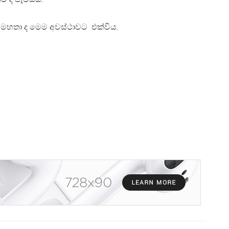
 මහතා ද මෙම අවස්ථාවට එක්විය.