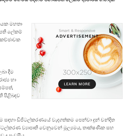
නායක මහතා
ිපති ලේකම්
ාකච්ඡාවක
බා දීම
ජ්‍ය හා
ම්පත්,
ති පිළිබඳව
කිරීම සඳහා ඩිජිටල්කරණයේ වැදගත්කම පෙන්වා දුන් චන්දිත
ටල්කරණ ව්‍යාපෘති වෙනුවෙන් මූල්‍යමය, තාක්ෂණික සහ
ව ද පැවසීය.