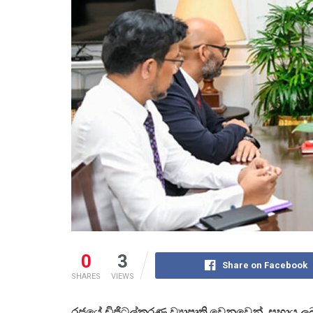
0
3
Share on Facebook
SHARES
VIEWS
රජයේ ඩිජිටල්කරණ ව්‍යාපෘති වෙනුවෙන් සහාය ලබ