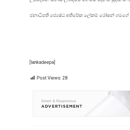
ජනාධිපති ජ්‍යෙෂ්ඨ අතිරේක ලේකම් රෝෂන් ගමගේ
[lankadeepa]
Post Views:
28