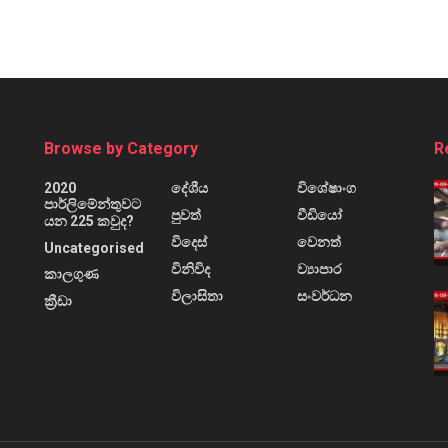
Browse by Category
R
2020
දේශීය
විශේෂාංග
පාර්ලිමේන්තුවට
පුවත්
වීඩියෝ
යන 225 කවුද?
විදෙස්
වෙනත්
Uncategorised
විනිවිද
ව්‍යාපාර
කාලගුණ
විලාසිතා
සංවර්ධන
ක්‍රීඩා