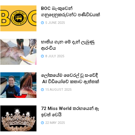
BOC බැංකුවෙන්
ගනුදෙනුකරුවන්ට පණිවිඩයක්
5 JUNE 2025
භාතිය ගැන මේ දැන් ලැබුණු
ආරංචිය
8 JULY 2025
ලෝකයේම වෛරල් වූ සංවේදී
AI වීඩියෝවේ කතාව ඇත්තක්
15 AUGUST 2025
72 Miss World තරඟයෙන් ඈ
ඉවත් වෙයි
22 MAY 2025