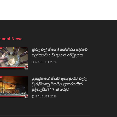
ecent News
ප්‍රබල එල් නීනෝ තත්ත්වය හමුවේ
ලෝකයට දැඩි ආහාර අර්බුදයක
5 AUGUST 2026
යුක්‍රේනයේ කියව් අගනුවරට එල්ල
වූ රුසියානු මිසයිල ප්‍රහාරයකින්
පුද්ගලයින් 17 ක් මරුට
5 AUGUST 2026