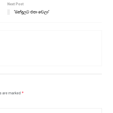
Next Post
‘බන්දුලට එපා වෙලා‘
*
ds are marked