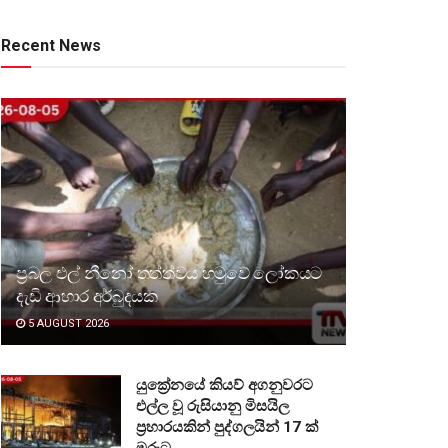
Recent News
ප්‍රබල එල් නීනෝ තත්ත්වය හමුවේ ලෝකයට
දැඩි ආහාර අර්බුදයක
5 AUGUST 2026
යුක්‍රේනයේ කියව් අගනුවරට
එල්ල වූ රුසියානු මිසයිල
ප්‍රහාරයකින් පුද්ගලයින් 17 ක්
මරුට