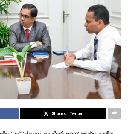
Share on Twitter
ාදීමට ගේට්ස් පදනම ජනාධිපති ලේකම් ආචාර්ය නන්දික