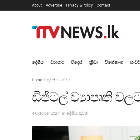
About
Advertise
Privacy & Policy
Contact
දේශීය
ව්‍යාපාර
විදෙස්
ක්‍රීඩා
විශේෂාංග
සංවර
Home
පුවත්
දේශීය
ඩිජිටල් ව්‍යාපෘති 
4 October 2024
in
දේශීය
,
පුවත්