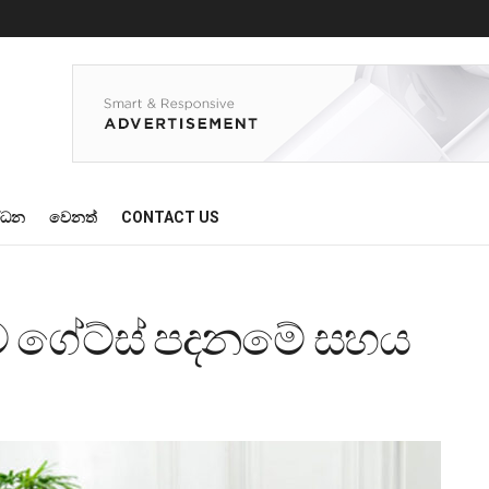
්ධන
වෙනත්
CONTACT US
වලට ගේට්ස් පදනමේ සහය