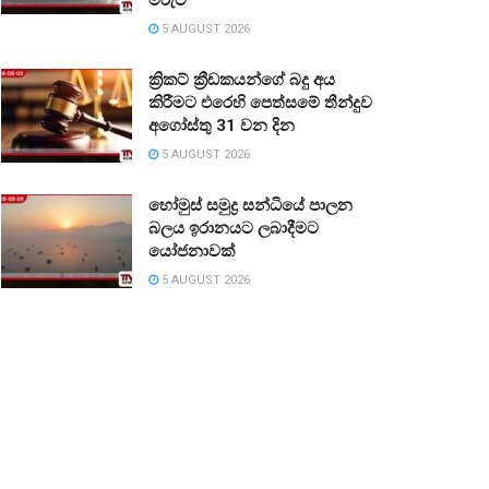
5 AUGUST 2026
ක්‍රිකට් ක්‍රීඩකයන්ගේ බදු අය
කිරීමට එරෙහි පෙත්සමේ තීන්දුව
අගෝස්තු 31 වන දින
5 AUGUST 2026
හෝමුස් සමුද්‍ර සන්ධියේ පාලන
බලය ඉරානයට ලබාදීමට
යෝජනාවක්
5 AUGUST 2026