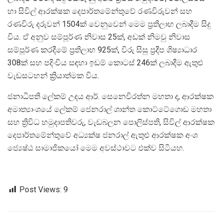
හා සිවිල් ආරක්ෂක දෙපාර්තමේන්තුවේ රණවිරුවන් සහ
රණවිරු දරුවන් 1504ක් වෙනුවෙන් මෙම ප්‍රතිලාභ ලබාදීම සිදු
විය. ඒ අනුව සම්පූර්ණ නිවාස 25ක්, අඩක් නිමවු නිවාස
සම්පූර්ණ කරදීමේ ප්‍රතිලාභ 925ක්, විරු සිසු ප්‍රදීප ශිෂ්‍යාධාර
308ක් සහ පදිංචිය සඳහා ඉඩම් කොටස් 246ක් ලබාදීම ඇතුළු
වැඩසටහන් ක්‍රියාත්මක විය.
ජනාධිපති ලේකම් උදය ආර්. සෙනෙවිරත්න මහතා ද, ආරක්ෂක
අමාත්‍යාංශයේ ලේකම් ජෙනරාල් ශාන්ත කොට්ටේගොඩ මහතා
සහ ත්‍රිවිධ හමුදාපතිවරු, වැඩබලන පොලිස්පති, සිවිල් ආරක්ෂක
දෙපාර්තමේන්තුවේ අධ්‍යක්ෂ ජනරාල් ඇතුළු ආරක්ෂක අංශ
ජ්‍යෙෂ්ඨ සාමාජිකයෝ මෙම අවස්ථාවට එක්ව සිටියහ.
Post Views:
9