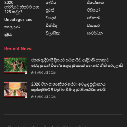
2020
දේශීය
විශේෂාංග
පාර්ලිමේන්තුවට යන
පුවත්
වීඩියෝ
225 කවුද?
විදෙස්
වෙනත්
Uncategorised
විනිවිද
ව්‍යාපාර
කාලගුණ
විලාසිතා
සංවර්ධන
ක්‍රීඩා
Recent News
ජගත් ආදිවාසි දිනයට සමගාමීව ආදිවාසී ජනතාව
වෙනුවෙන් විශේෂ හැඳුනුම්පතක් සහ නව නීති රෙගුලාසි
8 AUGUST 2026
2026 චීන ජාත්‍යන්තර සේවා වෙළඳ ප්‍රදර්ශනය
සැප්තැම්බර් 9 වැනිදා බීජිං නුවරදී ආරම්භ වෙයි
8 AUGUST 2026