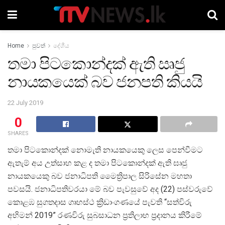
Home
පුවත්
දේශීය
තමා පිටකොන්දක් ඇති ඍජු
නායකයෙක් බව ජනපති කියයි
22 July 2019
0
SHARES
තමා පිටකොන්දක් නොමැති නායකයෙකු ලෙස පෙන්වීමට
ඇතැම් අය උත්සාහ කළ ද තමා පිටකොන්දක් ඇති ඝෘජු
නායකයෙකු බව ජනාධිපති මෛත්‍රිපාල සිරිසේන මහතා
පවසයි. ජනාධිපතිවරයා මේ බව පැවසුවේ අද (22) පස්වරුවේ
කොළඹ සුගතදාස ගෘහස්ථ ක්‍රිඩාංගණයේ පැවති “සත්විරු
අභිමන් 2019” රණවිරු සුබසාධන ප්‍රතිලාභ ප්‍රදානය කිරීමේ