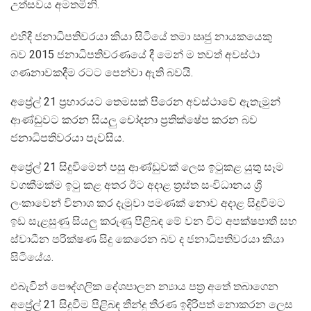
උත්සවය අමතමිනි.
එහිදී ජනාධිපතිවරයා කියා සිටියේ තමා ඍජු නායකයෙකු
බව 2015 ජනාධිපතිවරණයේ දී මෙන් ම තවත් අවස්ථා
ගණනාවකදීම රටට පෙන්වා ඇති බවයි.
අප්‍රේල් 21 ප්‍රහාරයට තෙමසක් පිරෙන අවස්ථාවේ ඇතැමුන්
ආණ්ඩුවට කරන සියලු චෝදනා ප්‍රතික්ෂේප කරන බව
ජනාධිපතිවරයා පැවසිය.
අප්‍රේල් 21 සිදුවීමෙන් පසු ආණ්ඩුවක් ලෙස ඉටුකළ යුතු සෑම
වගකීමක්ම ඉටු කළ අතර ඊට අදාළ ත්‍රස්ත සංවිධානය ශ්‍රී
ලංකාවෙන් විනාශ කර දැමුවා පමණක් නොව අදාළ සිදුවීමට
ඉඩ සැළසුණු සියලු කරුණු පිළිබඳ මේ වන විට අපක්ෂපාතී සහ
ස්වාධීන පරික්ෂණ සිදු කෙරෙන බව ද ජනාධිපතිවරයා කියා
සිටියේය.
එබැවින් පෞද්ගලික දේශපාලන න්‍යාය පත්‍ර අතේ තබාගෙන
අප්‍රේල් 21 සිදුවීම පිළිබඳ තීන්දු තීරණ ඉදිරිපත් නොකරන ලෙස