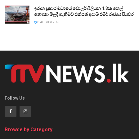
ඉරාන ප්‍රහාර මධ්‍යයේ ඩොලර් බිලියන 1.3ක තෙල්
නෞකා මිලදී ගැනීමට එක්සත් අරාබි එමීර් රාජ්‍යය පියවර
8 AUGUST 2026
Follow Us
Browse by Category