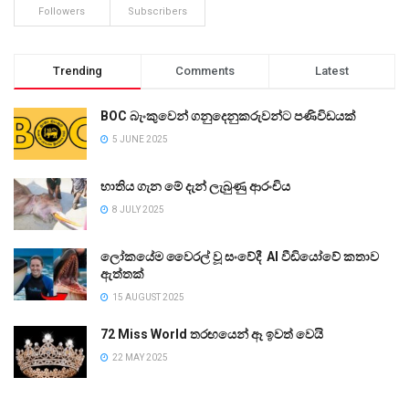
Followers
Subscribers
Trending
Comments
Latest
BOC බැංකුවෙන් ගනුදෙනුකරුවන්ට පණිවිඩයක්
5 JUNE 2025
භාතිය ගැන මේ දැන් ලැබුණු ආරංචිය
8 JULY 2025
ලෝකයේම වෛරල් වූ සංවේදී AI වීඩියෝවේ කතාව
ඇත්තක්
15 AUGUST 2025
72 Miss World තරඟයෙන් ඈ ඉවත් වෙයි
22 MAY 2025