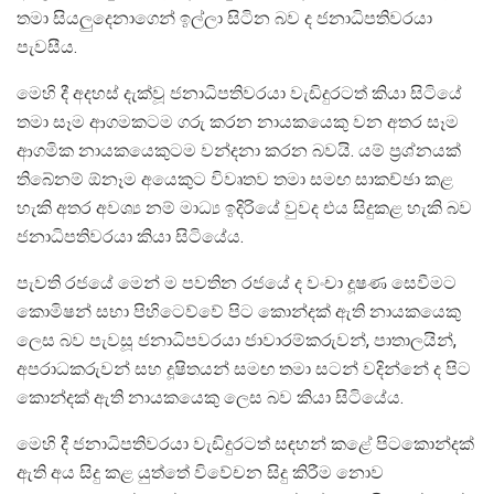
තමා සියලුදෙනාගෙන් ඉල්ලා සිටින බව ද ජනාධිපතිවරයා
පැවසීය.
මෙහි දී අදහස් දැක්වූ ජනාධිපතිවරයා වැඩිදුරටත් කියා සිටියේ
තමා සෑම ආගමකටම ගරු කරන නායකයෙකු වන අතර සෑම
ආගමික නායකයෙකුටම වන්දනා කරන බවයි. යම් ප්‍රශ්නයක්
තිබේනම් ඕනෑම අයෙකුට විවෘතව තමා සමඟ සාකච්ඡා කළ
හැකි අතර අවශ්‍ය නම් මාධ්‍ය ඉදිරියේ වුවද එය සිදුකළ හැකි බව
ජනාධිපතිවරයා කියා සිටියේය.
පැවති රජයේ මෙන් ම පවතින රජයේ ද වංචා දූෂණ සෙවීමට
කොමිෂන් සභා පිහිටෙව්වේ පිට කොන්දක් ඇති නායකයෙකු
ලෙස බව පැවසූ ජනාධිපවරයා ජාවාරම්කරුවන්, පාතාලයින්,
අපරාධකරුවන් සහ දූෂිතයන් සමඟ තමා සටන් වදින්නේ ද පිට
කොන්දක් ඇති නායකයෙකු ලෙස බව කියා සිටියේය.
මෙහි දී ජනාධිපතිවරයා වැඩිදුරටත් සඳහන් කළේ පිටකොන්දක්
ඇති අය සිදු කළ යුත්තේ විවේචන සිදු කිරීම නොව