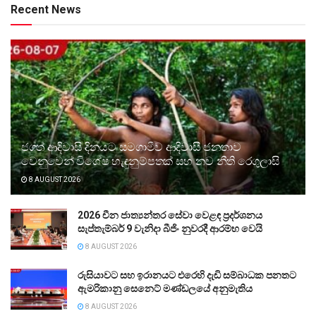
Recent News
ජගත් ආදිවාසි දිනයට සමගාමීව ආදිවාසී ජනතාව
වෙනුවෙන් විශේෂ හැඳුනුම්පතක් සහ නව නීති රෙගුලාසි
8 AUGUST 2026
2026 චීන ජාත්‍යන්තර සේවා වෙළඳ ප්‍රදර්ශනය
සැප්තැම්බර් 9 වැනිදා බීජිං නුවරදී ආරම්භ වෙයි
8 AUGUST 2026
රුසියාවට සහ ඉරානයට එරෙහි දැඩි සම්බාධක පනතට
ඇමරිකානු සෙනෙට් මණ්ඩලයේ අනුමැතිය
8 AUGUST 2026