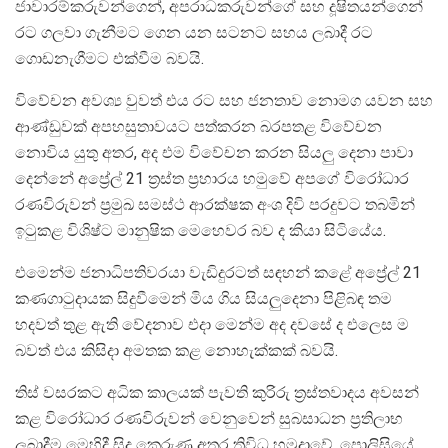
ජාවාරම්කරුවන්ගෙන්, අපරාධකරුවන්ගේ සහ දූෂිතයන්ගෙන්
රට ගලවා ගැනීමට ගෙන යන සටනට සහය ලබාදී රට
ගොඩනැගීමට එක්වීම බවයි.
විවේචන අවශ්‍ය වුවත් එය රට සහ ජනතාව නොමග යවන සහ
ආණ්ඩුවක් අපහසුතාවයට පත්කරන බරපතළ විවේචන
නොවිය යුතු අතර, අද එම විවේචන කරන සියලු දෙනා පාවා
දෙන්නේ අප්‍රේල් 21 ත්‍රස්ත ප්‍රහාරය හමුවේ අපගේ විරෝධාර
රණවිරුවන් ප්‍රමුඛ සමස්ථ ආරක්ෂක අංශ දිවි පරදුවට තබමින්
ඉටුකළ විශිෂ්ට මානුෂික මෙහෙවර බව ද කියා සිටියේය.
එමෙන්ම ජනාධිපතිවරයා වැඩිදුරටත් සඳහන් කළේ අප්‍රේල් 21
කණගාටුදායක සිදුවීමෙන් මිය ගිය සියලුදෙනා පිළිබඳ තම
හදවත් තුළ ඇති වේදනාව එදා මෙන්ම අද දවසේ ද එලෙස ම
බවත් එය කිසිදා අමතක කළ නොහැක්කක් බවයි.
තිස් වසරකට අධික කාලයක් පැවති කුරිරු ත්‍රස්තවාදය අවසන්
කළ විරෝධාර රණවිරුවන් වෙනුවෙන් සුබසාධන ප්‍රතිලාභ
ලබාදීම මෙහිදී සිදු කෙරුණු අතර ත්‍රිවිධ හමුදාවේ, පොලිසියේ