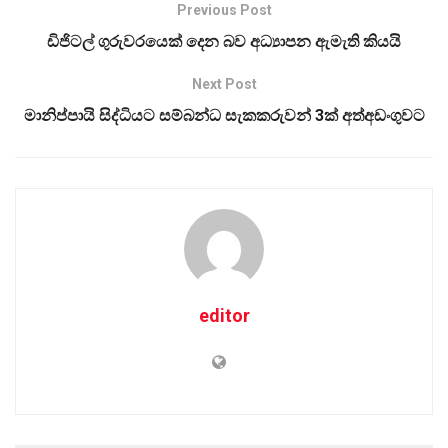
Previous Post
ඩිජිටල් ගුරුවරයෙක් දෙන බව අධ්‍යාපන ඇමැති කියයි
Next Post
මානිප්පායි සිද්ධියට සම්බන්ධ සැකකරුවන් 3ක් අත්අඩංගුවට
editor