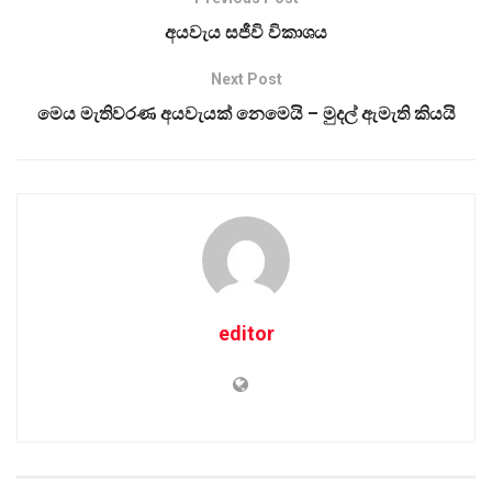
අයවැය සජීවි විකාශය
Next Post
මෙය මැතිවරණ අයවැයක් නෙමෙයි – මුදල් ඇමැති කියයි
editor