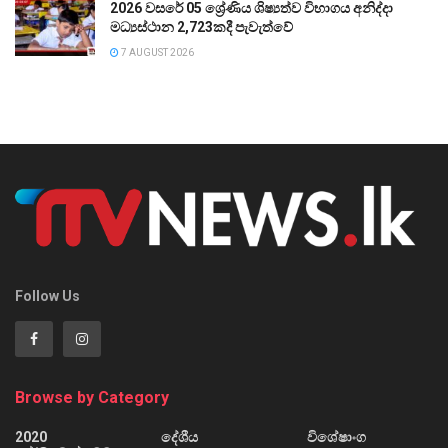
2026 වසරේ 05 ශ්‍රේණිය ශිෂ්‍යත්ව විභාගය අනිද්දා
මධ්‍යස්ථාන 2,723කදී පැවැත්වේ
7 AUGUST 2026
Follow Us
Browse by Category
2020
දේශීය
විශේෂාංග