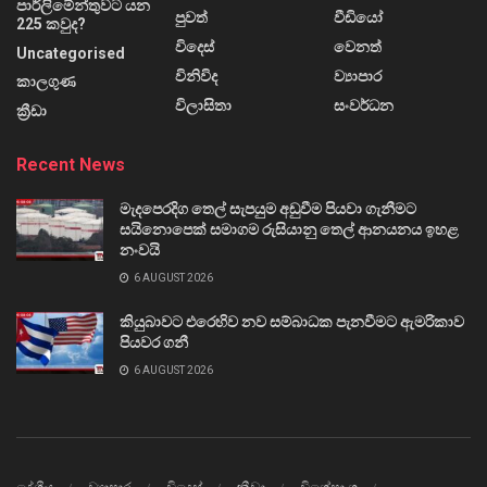
පාර්ලිමේන්තුවට යන
පුවත්
වීඩියෝ
225 කවුද?
විදෙස්
වෙනත්
Uncategorised
විනිවිද
ව්‍යාපාර
කාලගුණ
විලාසිතා
සංවර්ධන
ක්‍රීඩා
Recent News
මැදපෙරදිග තෙල් සැපයුම අඩුවීම පියවා ගැනීමට
සයිනොපෙක් සමාගම රුසියානු තෙල් ආනයනය ඉහළ
නංවයි
6 AUGUST 2026
කියුබාවට එරෙහිව නව සම්බාධක පැනවීමට ඇමරිකාව
පියවර ගනී
6 AUGUST 2026