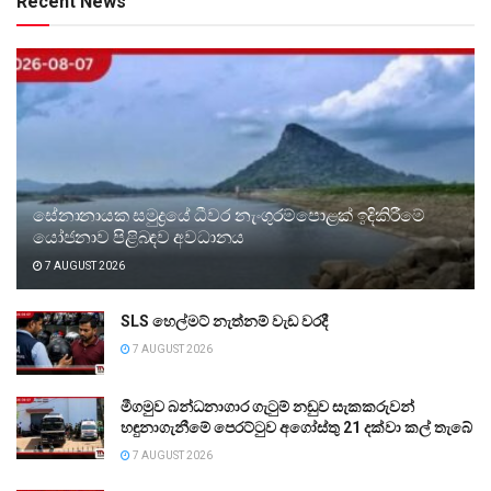
Recent News
සේනානායක සමුද්‍රයේ ධීවර නැංගුරම්පොළක් ඉදිකිරීමේ
යෝජනාව පිළිබඳව අවධානය
7 AUGUST 2026
SLS හෙල්මට් නැත්නම් වැඩ වරදී
7 AUGUST 2026
මීගමුව බන්ධනාගාර ගැටුම් නඩුව සැකකරුවන්
හඳුනාගැනීමේ පෙරට්ටුව අගෝස්තු 21 දක්වා කල් තැබේ
7 AUGUST 2026