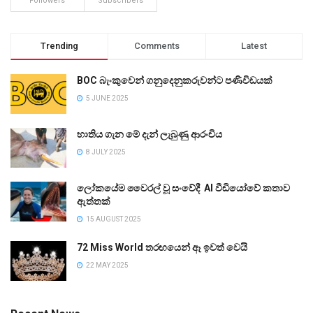
Followers
Subscribers
Trending
Comments
Latest
BOC බැංකුවෙන් ගනුදෙනුකරුවන්ට පණිවිඩයක්
5 JUNE 2025
භාතිය ගැන මේ දැන් ලැබුණු ආරංචිය
8 JULY 2025
ලෝකයේම වෛරල් වූ සංවේදී AI වීඩියෝවේ කතාව
ඇත්තක්
15 AUGUST 2025
72 Miss World තරඟයෙන් ඈ ඉවත් වෙයි
22 MAY 2025