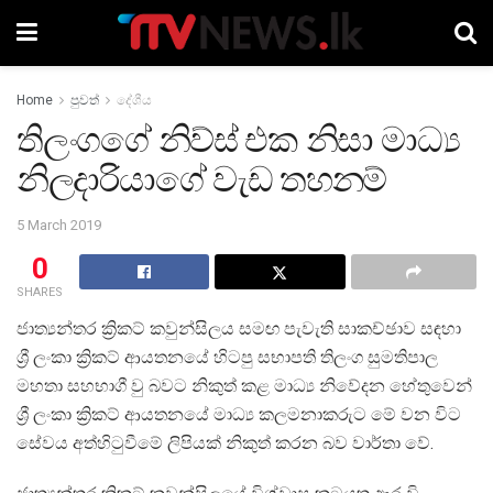
Home
පුවත්
දේශීය
තිලංගගේ නිව්ස් එක නිසා මාධ්‍ය
නිලදාරියාගේ වැඩ තහනම්
5 March 2019
0
SHARES
ජාත්‍යන්තර ක්‍රිකට් කවුන්සිලය සමඟ පැවැති සාකච්ඡාව සඳහා
ශ්‍රී ලංකා ක්‍රිකට් ආයතනයේ හිටපු සභාපති තිලංග සුමතිපාල
මහතා සහභාගී වු බවට නිකුත් කළ මාධ්‍ය නිවේදන හේතුවෙන්
ශ්‍රී ලංකා ක්‍රිකට් ආයතනයේ මාධ්‍ය කලමනාකරුට මේ වන විට
සේවය අත්හිටුවීමේ ලිපියක් නිකුත් කරන බව වාර්තා වේ.