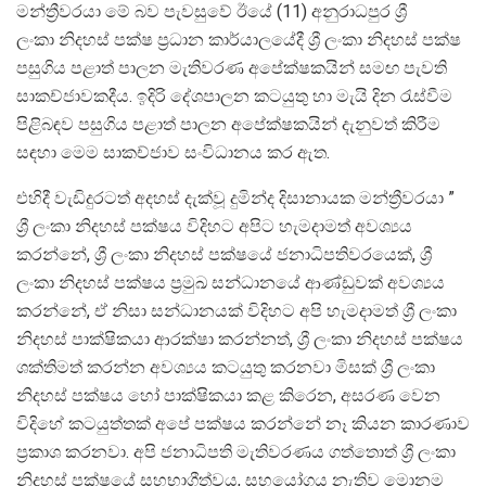
මන්ත්‍රීවරයා මේ බව පැවසුවේ ඊයේ (11) අනුරාධපුර ශ්‍රී
ලංකා නිදහස් පක්ෂ ප්‍රධාන කාර්යාලයේදී ශ්‍රී ලංකා නිදහස් පක්ෂ
පසුගිය පළාත් පාලන මැතිවරණ අපේක්ෂකයින් සමඟ පැවති
සාකච්ජාවකදීය. ඉදිරි දේශපාලන කටයුතු හා මැයි දින රැස්වීම
පිළිබඳව පසුගිය පළාත් පාලන අපේක්ෂකයින් දැනුවත් කිරීම
සඳහා මෙම සාකච්ජාව සංවිධානය කර ඇත.
එහිදී වැඩිදුරටත් අදහස් දැක්වූ දුමින්ද දිසානායක මන්ත්‍රීවරයා ”
ශ්‍රී ලංකා නිදහස් පක්ෂය විදිහට අපිට හැමදාමත් අවශ්‍යය
කරන්නේ, ශ්‍රී ලංකා නිදහස් පක්ෂයේ ජනාධිපතිවරයෙක්, ශ්‍රී
ලංකා නිදහස් පක්ෂය ප්‍රමුඛ සන්ධානයේ ආණ්ඩුවක් අවශ්‍යය
කරන්නේ, ඒ නිසා සන්ධානයක් විදිහට අපි හැමදාමත් ශ්‍රී ලංකා
නිදහස් පාක්ෂිකයා ආරක්ෂා කරන්නත්, ශ්‍රී ලංකා නිදහස් පක්ෂය
ශක්තිමත් කරන්න අවශ්‍යය කටයුතු කරනවා මිසක් ශ්‍රී ලංකා
නිදහස් පක්ෂය හෝ පාක්ෂිකයා කළ කිරෙන, අසරණ වෙන
විදිහේ කටයුත්තක් අපේ පක්ෂය කරන්නේ නෑ කියන කාරණාව
ප්‍රකාශ කරනවා. අපි ජනාධිපති මැතිවරණය ගත්තොත් ශ්‍රී ලංකා
නිදහස් පක්ෂයේ සහභාගීත්වය, සහයෝගය නැතිව මොනම