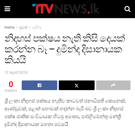
Home
පුවත්
දේශීය
නිදහස් පක්ෂය නැති කිසි දෙයක්
කරන්න බෑ – දුමින්ද දිසානායක
කියයි
12 April 2019
0
SHARES
ශ්‍රී ලංකා නිදහස් පක්ෂය නැතිව කාටවත් ජනාධිපති කෙ‍නෙක්,
ආණ්ඩුවක්, පළාත් සභාවක් හදන්න බැරි බව ශ්‍රී ලංකා නිදහස්
පක්ෂ ජාතික සංවිධායක හිටපු අමාත්‍ය, පාර්ලිමේන්තු මන්ත්‍රී
දුමින්ද දිසානායක මහතා පවසයි.