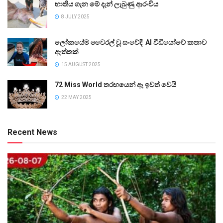
භාතිය ගැන මේ දැන් ලැබුණු ආරංචිය
8 JULY 2025
ලෝකයේම වෛරල් වූ සංවේදී AI වීඩියෝවේ කතාව
ඇත්තක්
15 AUGUST 2025
72 Miss World තරඟයෙන් ඈ ඉවත් වෙයි
22 MAY 2025
Recent News