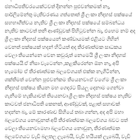
ජනාධිපතිවරයෙක්ටවත් දිනන්න පුළුවන්කමක් නෑ,
පාර්ලිමේන්තු මැතිවරණය ගත්තොත් ශ්‍රී ලංකා නිදහස් පක්ෂයේ
සහභාගීත්වය නැතිව ශ්‍රී ලංකා නිදහස් පක්ෂයේ සම්බන්ධය
නැතිව කාටවත් තනි ආණ්ඩුවක් පිහිටුවන්න බෑ, එහෙම නම් අද
ශ්‍රී ලංකා නිදහස් පක්ෂයෙන් කණ්ඩායමක් එළියට ගිහින්
වෙනත් පක්ෂයක් හදන් හිටියත් අද තීරණාත්මක සාධකය
වෙලා තියෙන්නෙ වෙන කවුරුත් නෙමෙයි ශ්‍රී ලංකා නිදහස්
පක්ෂයයි.ඒ නිසා වැටෙන්න ,කළකිරෙන්න ඕන නෑ, අපි
හැමෝම ඒ තීරණාත්මක බලවේගයත් එක්ක නැගිටින්න,
ශක්තිමත් වෙන්න පුළුවන්කම තියෙනවා.ඒ වගේම ශ්‍රී ලංකා
නිදහස් පක්ෂය කියන මහ ගෙදරට සියලු දෙනාම ගෙන්වා
ගැනීමේ හැකියාවත් තියෙනවා.ශ්‍රී ලංකා නිදහස් පක්ෂය නැතිව
කාටවත් ජනාධිපති කෙනක්, ආණ්ඩුවක්, පළාත් සභාවක්
හදන්න බෑ, මේ කාරණාව සිහියේ තබා ගන්න, අද අපි මහා
බලවේගය නොවුනත් අපි තීරණාත්මක බලවේගය බවට පත්
වෙලා තියෙනවා.මහා බලවේගය නොවුන, තීරණාත්මක
බලවේගයට වැඩි බලතල ලැබෙයි, වැඩි හයියක් ලැබෙයි, වැඩි