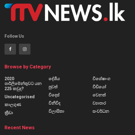
Follow Us
Browse by Category
2020
දේශීය
විශේෂාංග
පාර්ලිමේන්තුවට යන
පුවත්
වීඩියෝ
225 කවුද?
විදෙස්
වෙනත්
Uncategorised
විනිවිද
ව්‍යාපාර
කාලගුණ
විලාසිතා
සංවර්ධන
ක්‍රීඩා
Recent News