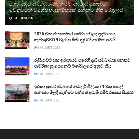
ජගත් ආදිවාසි දිනයට සමගාමීව ආදිවාසී ජනතාව
වෙනුවෙන් විශේෂ හැඳුනුම්පතක් සහ නව නීති රෙගුලාසි
8 AUGUST 2026
2026 චීන ජාත්‍යන්තර සේවා වෙළඳ ප්‍රදර්ශනය
සැප්තැම්බර් 9 වැනිදා බීජිං නුවරදී ආරම්භ වෙයි
8 AUGUST 2026
රුසියාවට සහ ඉරානයට එරෙහි දැඩි සම්බාධක පනතට
ඇමරිකානු සෙනෙට් මණ්ඩලයේ අනුමැතිය
8 AUGUST 2026
ඉරාන ප්‍රහාර මධ්‍යයේ ඩොලර් බිලියන 1.3ක තෙල්
නෞකා මිලදී ගැනීමට එක්සත් අරාබි එමීර් රාජ්‍යය පියවර
8 AUGUST 2026