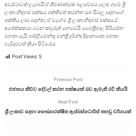
අවස්ථාවක් ලැබෙයි.ඒ තීරණාත්මක බලවේගය ලෙස ගමේ ශ්‍රී
ලංකා නිදහස් පක්ෂය ශක්තිමත් කරන්න ඔබ සියලු දෙනාගේ
ශක්තිය ලබා දෙන්න, ඒ වගේම ශ්‍රී ලංකා නිදහස් පක්ෂයේ
අපේක්ෂකයා වෙන කවුරුත් නෙමෙයි මෛත්‍රීපාල සිරිසේන
මහතා යැයි පාර්ලිමේන්තු මන්ත්‍රී දුමින්ද දිසානායක මහතා
වැඩිදුරටත් කියා සිටියේය.
Post Views:
5
Previous Post
එජාපය කිව්ව දේවල් කරන පක්ෂයක් බව ඇමැති රවි කියයි
Next Post
ශ්‍රී ලංකාව සදහා සෞඛ්‍යාරක්ෂිත ඇස්බස්ටොර්ස් තහඩු වර්ගයක්