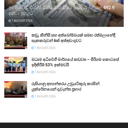
ඉන්දියාවේ විදේශ විනිමය සංචිතය ඩොලර් බිලියන 692.9
දක්වා ඉහළට
7 AUGUST 2026
කඩු, කිනිසි සහ අත්බෝම්බයක් සමඟ රත්මලානේදී
සැකකරුවන් 6ක් අත්අඩංගුවට
7 AUGUST 2026
මධ්‍යම අධිවේගී මාර්ගයේ කඩවත – මීරිගම කොටසේ
ඉදිකිරීම් 53% ඉක්මවයි
7 AUGUST 2026
රුසියානු අභ්‍යන්තරය උඩුයටිකුරු කරමින්
යුක්රේනයෙන් දැවැන්ත ප්‍රහාර
7 AUGUST 2026