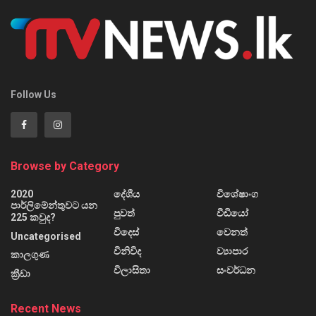
Follow Us
Browse by Category
2020
දේශීය
විශේෂාංග
පාර්ලිමේන්තුවට යන
පුවත්
වීඩියෝ
225 කවුද?
විදෙස්
වෙනත්
Uncategorised
විනිවිද
ව්‍යාපාර
කාලගුණ
විලාසිතා
සංවර්ධන
ක්‍රීඩා
Recent News