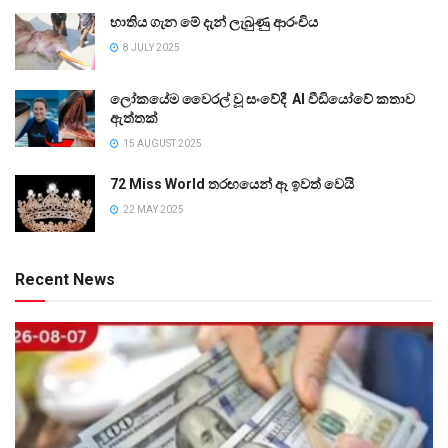
භාතිය ගැන මේ දැන් ලැබුණු ආරංචිය
8 JULY 2025
ලෝකයේම වෛරල් වූ සංවේදී AI වීඩියෝවේ කතාව
ඇත්තක්
15 AUGUST 2025
72 Miss World තරඟයෙන් ඈ ඉවත් වෙයි
22 MAY 2025
Recent News