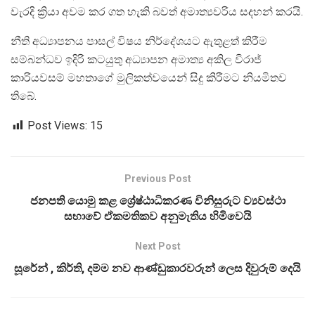
වැරදි ක්‍රියා අවම කර ගත හැකි බවත් අමාත්‍යවරිය සදහන් කරයි.
නීති අධ්‍යාපනය පාසල් විෂය නිර්දේශයට ඇතුළත් කිරීම
සම්බන්ධව ඉදිරි කටයුතු අධ්‍යාපන අමාත්‍ය අකිල විරාජ්
කාරියවසම් මහතාගේ මුලිකත්වයෙන් සිදු කිරීමට නියමිතව
තිබේ.
Post Views:
15
Previous Post
ජනපති යොමු කළ ශ්‍රේෂ්ඨාධිකරණ විනිසුරුට ව්‍යවස්ථා
සභාවේ ඒකමතිකව අනුමැතිය හිමිවෙයි
Next Post
සූරේන් , කිර්ති, දම්ම නව ආණ්ඩුකාරවරුන් ලෙස දිවුරුම් දෙයි