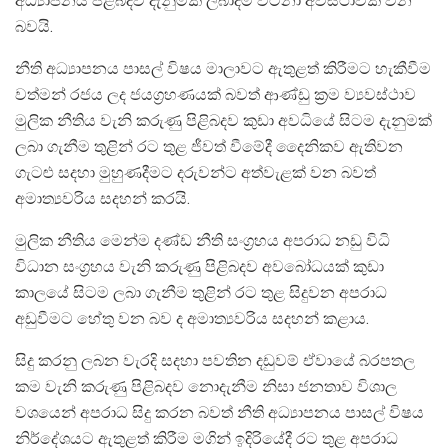
අධ්‍යාපනය පිළිබදව දැනුමක් ලබාදීම වටිනා අවස්ථාවක් වන
බවයි.
නීති අධ්‍යාපනය පාසල් විෂය මාලාවට ඇතුළත් කිරීමට හැකීවීම
වත්මන් රජය ලද ජයග්‍රහණයක් බවත් ආණ්ඩු ක්‍රම ව්‍යවස්ථාව
මුලික නීතිය වැනි කරුණු පිළිබදව කුඩා අවධියේ සිටම දැනුමක්
ලබා ගැනීම තුළින් රට තුළ ජීවත් වීමේදී දෛනිකව ඇතිවන
ගැටළු සදහා මුහුණදීමට දරුවන්ට අත්වැළක් වන බවත්
අමාත්‍යවරිය සදහන් කරයි.
මුලික නීතිය මෙන්ම දණ්ඩ නීති සංග්‍රහය අපරාධ නඩු විධි
විධාන සංග්‍රහය වැනි කරුණු පිළිබදව අවබෝධයක් කුඩා
කාලයේ සිටම ලබා ගැනීම තුළින් රට තුළ සිදුවන අපරාධ
අඩුවීමට හේතු වන බව ද අමාත්‍යවරිය සදහන් කළාය.
සිදු කරනු ලබන වැරදි සදහා පවතින දඩුවම් ඒවායේ බරපතල
කම වැනි කරුණු පිළිබදව නොදැනීම නිසා ජනතාව විශාල
වශයෙන් අපරාධ සිදු කරන බවත් නීති අධ්‍යාපනය පාසල් විෂය
නිර්දේශයට ඇතුළත් කිරීම මගින් ඉදිරියේදී රට තුළ අපරාධ