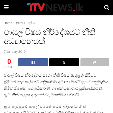
Home
පුවත්
දේශීය
පාසල් විෂය නිර්දේශයට නීති
අධ්‍යාපනයත්
7 January 2019
0
SHARES
පාසල් විෂය නිර්දේශය සදහා නීති විෂය ඇතුළත් කිරීමට
ඉදිරිපත් කළ කැබිනට් පත්‍රිකාවට අමාත්‍ය මණ්ඩලයේ අනුමැතිය
හිමිව තිබෙන බව අධිකරණ හා බන්ධනාගාර ප්‍රතිසංස්කරණ
ඇමැතිනි තලතා අතුකෝරළ මහත්මිය පවසයි.
ඇය පැවසුවේ පාසල් වයසේ සිටම දරුවන්ට නීති