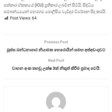
සත්කාර ඒකකයේ (ICU) ප්
රතිකාර ලබමින් සිටියි. සිද්ධිය
සම්බන්ධයෙන් මහරගම පොලිසිය වැඩිදුර විමර්ශන සිදු කරයි.
Post Views:
64
Previous Post
බූස්ස බන්ධනාගාර නියාමක හෙරොයින් සමඟ අත්අඩංගුවට
Next Post
වාහන අංක තහඩු ලක්ෂ 3ක් නිකුත් කිරීම ප්‍රමාද වෙයි: