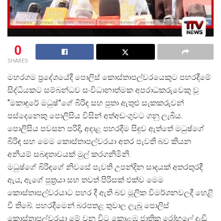
0
SHARES
මහරගම ප්
රදේශයේදී පොලිස් කොස්තාපල්වරයෙකුට පහරදීමේ
සිද්ධියකට සම්බන්ධව සංවිධානාත්මක අපරාධකරුවෙකු වූ
“මකාඳුරේ මධුෂ්”ගේ බිරිඳ සහ පුතා ඇතුළු සැකකරුවන්
පස්දෙනෙකු පොලිසිය විසින් අත්අඩංගුවට ගනු ලැබීය.
පොලිසිය පවසන පරිදි, අදාළ පහරදීම සිදුව ඇත්තේ මධුෂ්ගේ
බිරිඳ සහ මෙම කොස්තාපල්වරයා අතර පැවති බව කියන
අනියම් සබඳතාවයක් මුල් කරගනිමිනි.
මධුෂ්ගේ බිරිඳගේ නිවසේ පැවති උපන්දින සාදයක් අතරතුරදී
ඇය, ඇගේ පුත්
රයා සහ තවත් පිරිසක් එක්ව මෙම
කොස්තාපල්වරයාට පහර දී ඇති බව මූලික විමර්ශනවලදී හෙළි
වී තිබේ. පහරදීමෙන් බරපතළ තුවාල ලැබූ පොලිස්
කොස්තාපල්වරයා මේ වන විට කොළඹ ජාතික රෝහලේ දැඩි