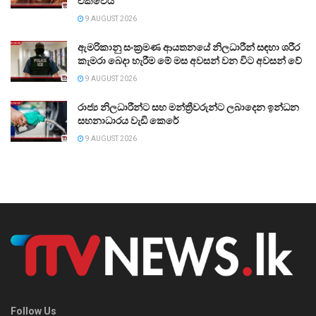
එක්වෙයි
9 AUGUST 2026
ඇමරිකානු සංක්‍රමණ ආයතනයේ නිලධාරීන් සඳහා ශරීර
කැමරා බෙදා හැරීම මේ මස අවසන් වන විට අවසන් වේ
9 AUGUST 2026
රාජ්‍ය නිලධාරීන්ට සහ මන්ත්‍රීවරුන්ට ලබාදෙන ඉන්ධන
සහනාධාරය වැඩි කෙරේ
9 AUGUST 2026
Follow Us