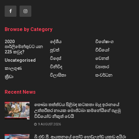
Browse by Category
2020
දේශීය
විශේෂාංග
පාර්ලිමේන්තුවට යන
පුවත්
වීඩියෝ
225 කවුද?
විදෙස්
වෙනත්
Uncategorised
විනිවිද
ව්‍යාපාර
කාලගුණ
විලාසිතා
සංවර්ධන
ක්‍රීඩා
Recent News
සෞඛ්‍ය තත්ත්වය පිළිබඳ කටකතා මැද ඉරානයේ
උත්තරීතර නායක මොජ්ටබා කම්නේයිගේ පළමු
වීඩියෝව නිකුත් වෙයි
9 AUGUST 2026
බී.එච්.පී. ආයතනයේ පෝට් හෙඩ්ලන්ඩ් යකඩ අයිරා