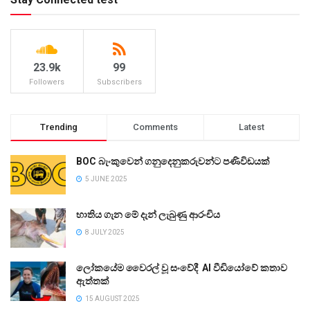
23.9k
99
Followers
Subscribers
Trending
Comments
Latest
BOC බැංකුවෙන් ගනුදෙනුකරුවන්ට පණිවිඩයක්
5 JUNE 2025
භාතිය ගැන මේ දැන් ලැබුණු ආරංචිය
8 JULY 2025
ලෝකයේම වෛරල් වූ සංවේදී AI වීඩියෝවේ කතාව
ඇත්තක්
15 AUGUST 2025