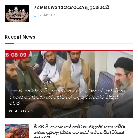
72 Miss World තරඟයෙන් ඈ ඉවත් වෙයි
22 MAY 2025
Recent News
සෞඛ්‍ය තත්ත්වය පිළිබඳ කටකතා මැද ඉරානයේ උත්තරීතර
නායක මොජ්ටබා කම්නේයිගේ පළමු වීඩියෝව නිකුත්
වෙයි
9 AUGUST 2026
බී.එච්.පී. ආයතනයේ පෝට් හෙඩ්ලන්ඩ් යකඩ අයිරා
මෙහෙයුම්වල වර්ජනයට තවත් සේවකයින් පිරිසක්