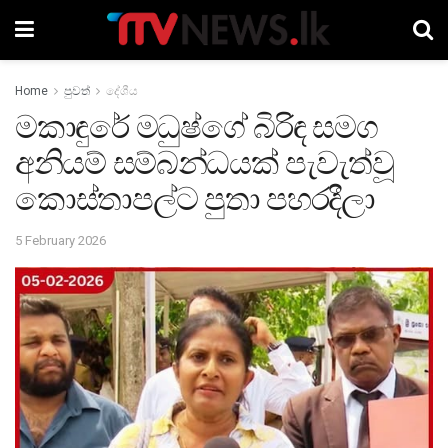
Home
පුවත්
දේශීය
මකාඳුරේ මධුෂ්ගේ බිරිඳ සමග
අනියම් සම්බන්ධයක් පැවැත්වූ
කොස්තාපල්ට පුතා පහරදීලා
5 February 2026