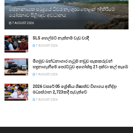
සේනානායක සමුද්‍රයේ ධීවර නැංගුරම්පොළක් ඉදිකිරීමේ
යෝජනාව පිළිබඳව අවධානය
7 AUGUST 2026
SLS හෙල්මට් නැත්නම් වැඩ වරදී
7 AUGUST 2026
මීගමුව බන්ධනාගාර ගැටුම් නඩුව සැකකරුවන්
හඳුනාගැනීමේ පෙරට්ටුව අගෝස්තු 21 දක්වා කල් තැබේ
7 AUGUST 2026
2026 වසරේ 05 ශ්‍රේණිය ශිෂ්‍යත්ව විභාගය අනිද්දා
මධ්‍යස්ථාන 2,723කදී පැවැත්වේ
7 AUGUST 2026