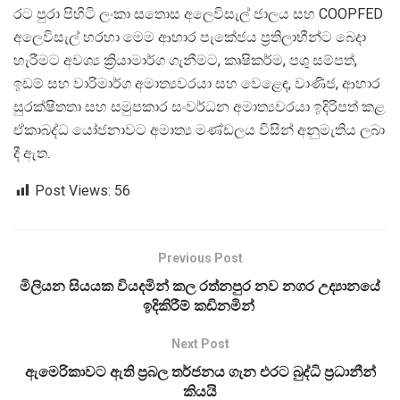
රට පුරා පිහිටි ලංකා සතොස අලෙවිසැල් ජාලය සහ COOPFED
අලෙවිසැල් හරහා මෙම ආහාර පැකේජය ප්‍රතිලාභීන්ට බෙදා
හැරීමට අවශ්‍ය ක්‍රියාමාර්ග ගැනීමට, කෘෂිකර්ම, පශු සම්පත්,
ඉඩම් සහ වාරිමාර්ග අමාත්‍යවරයා සහ වෙළෙඳ, වාණිජ, ආහාර
සුරක්ෂිතතා සහ සමුපකාර සංවර්ධන අමාත්‍යවරයා ඉදිරිපත් කළ
ඒකාබද්ධ යෝජනාවට අමාත්‍ය මණ්ඩලය විසින් අනුමැතිය ලබා
දී ඇත.
Post Views:
56
Previous Post
මිලියන සියයක වියදමින් කල රත්නපුර නව නගර උද්‍යානයේ
ඉදිකිරීම් කඩිනමින්
Next Post
ඇමෙරිකාවට ඇති ප්‍රබල තර්ජනය ගැන එරට බුද්ධි ප්‍රධානීන්
කියයි