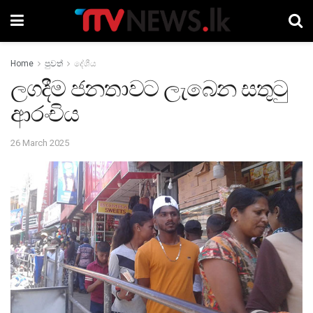
Home
පුවත්
දේශීය
ලගදීම ජනතාවට ලැබෙන සතුටු
ආරංචිය
26 March 2025