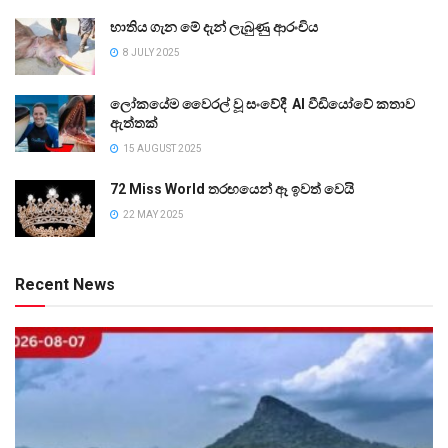
භාතිය ගැන මේ දැන් ලැබුණු ආරංචිය
8 JULY 2025
ලෝකයේම වෛරල් වූ සංවේදී AI වීඩියෝවේ කතාව
ඇත්තක්
15 AUGUST 2025
72 Miss World තරඟයෙන් ඈ ඉවත් වෙයි
22 MAY 2025
Recent News