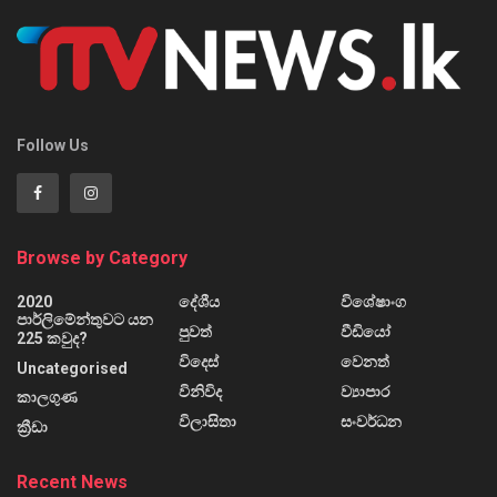
Follow Us
Browse by Category
2020
දේශීය
විශේෂාංග
පාර්ලිමේන්තුවට යන
පුවත්
වීඩියෝ
225 කවුද?
විදෙස්
වෙනත්
Uncategorised
විනිවිද
ව්‍යාපාර
කාලගුණ
විලාසිතා
සංවර්ධන
ක්‍රීඩා
Recent News