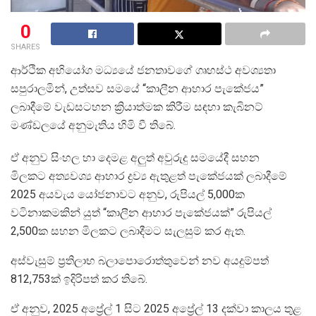
0
SHARES
ආර්ථික අභියෝග මධ්‍යයේ ජනතාවගේ ගෘහස්ථ අවශ්‍යතා
සපුරාලමින්, උත්සව සමයේ “කාලීන ආහාර පැකේජය”
ලබාදීමේ වැඩසටහන ක්‍රියාත්මක කිරීම සඳහා කැබිනට්
මණ්ඩලයේ අනුමැතිය හිමි වී තිබේ.
ඒ අනුව සිංහල හා දෙමළ අලුත් අවුරුදු සමයේදී සහන
මිලකට අත්‍යවශ්‍ය ආහාර ද්‍රව්‍ය ඇතුළත් පැකේජයක් ලබාදීමේ
2025 අයවැය යෝජනාවට අනුව, රුපියල් 5,000ක
වටිනාකමකින් යුත් “කාලීන ආහාර පැකේජයක්” රුපියල්
2,500ක සහන මිලකට ලබාදීමට සැලසුම් කර ඇත.
අස්වැසුම් ප්‍රතිලාභ බලාපොරොත්තුවෙන් නව අයදුම්පත්
812,753ක් ඉදිරිපත් කර තිබේ.
ඒ අනුව, 2025 අප්‍රේල් 1 සිට 2025 අප්‍රේල් 13 දක්වා කාලය තුළ