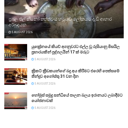
ප්‍රබල එල් නීනෝ තත්ත්වය හමුවේ ලෝකයට දැඩි ආහාර
අර්බුදයක
5 AUGUST 2026
යුක්‍රේනයේ කියව් අගනුවරට එල්ල වූ රුසියානු මිසයිල
ප්‍රහාරයකින් පුද්ගලයින් 17 ක් මරුට
5 AUGUST 2026
ක්‍රිකට් ක්‍රීඩකයන්ගේ බදු අය කිරීමට එරෙහි පෙත්සමේ
තීන්දුව අගෝස්තු 31 වන දින
5 AUGUST 2026
හෝමුස් සමුද්‍ර සන්ධියේ පාලන බලය ඉරානයට ලබාදීමට
යෝජනාවක්
5 AUGUST 2026