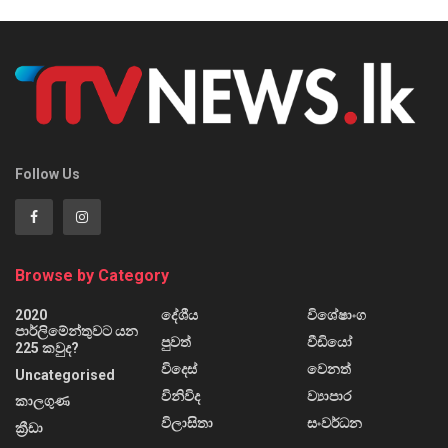
Follow Us
Browse by Category
2020
දේශීය
විශේෂාංග
පාර්ලිමේන්තුවට යන
පුවත්
වීඩියෝ
225 කවුද?
විදෙස්
වෙනත්
Uncategorised
විනිවිද
ව්‍යාපාර
කාලගුණ
විලාසිතා
සංවර්ධන
ක්‍රීඩා