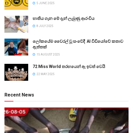
5 JUNE 2025
භාතිය ගැන මේ දැන් ලැබුණු ආරංචිය
8 JULY 2025
ලෝකයේම වෛරල් වූ සංවේදී AI වීඩියෝවේ කතාව
ඇත්තක්
15 AUGUST 2025
72 Miss World තරඟයෙන් ඈ ඉවත් වෙයි
22 MAY 2025
Recent News