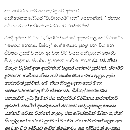
අමාත්‍යවරයා මේ බව පැවසුවේ අම්පාර,
දෙහිඅත්තකණ්ඩියේ “වැවසරගම” සහ” සේනානිගම ” ජනතා
අයිතියට පත් කිරීමේ අවස්ථාවට එක්වෙමින්.
එහිදී අමාත්‍යවරයා වැඩිදුරටත් මෙසේ අදහස් පල කර සිටියේය
” මෙරට ජනතාව ඩිජිටල් තාක්ෂණයට පුරුදු වන විට ජන
ජීවිතය උසස් වනවා. අද වන විට වයස් භේදයෙන් තොරව
සියලු දෙනාම ස්මාර්ට් දුරකතන භාවිතා කරන
වා. එම නිසා
ඕනෑම වැඩක් ඉතා ඉක්මනින් සිදුකර ගන්නට පුළුවන්. ස්මාර්ට්
දුරකතන භාවිතය නිසා නව තාක්ෂණය හරහා දැනුම ලබා
ගන්නටත් පුළුවන්. මේ නිසා සියලුදෙනා අතර මනා
සම්බන්ධතාවක් ඇති වී තිබෙනවා. ඩිජිටල් තාක්ෂණය
ජනතාවට ලබා දීමෙන් එය තවදුරටත් වර්ධනය කරගන්නට
පුළුවන්. එමගින් අමාරුවෙන් ජනතාව වෙළදපොළ සොයා
යන්නට අවශ්‍ය වන්නේ නැහැ. එක බොත්තමක් ඔබන සැනින්
සියල්ල කර ගන්නට පුළුවන් වනවා. ජන සමාජයක් ලෙස අප
අද වන විට ඉදිරියට ඇවිත් තිබෙනවා. අප ඉදිරියටත් ලෝකය