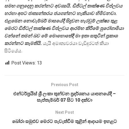
සමඟ ගනුදෙනු කරන්නට අවශ්‍යයි. ඩිජිටල් තාක්ෂණ විප්ලවය
හරහා අපට ජාත්‍යන්තරය ජයගන්නට හැකියාව හිමිවනවා.
එළඹෙන නොවැම්බර් මාසයේදී සිදුවන හැරවුම් ලක්ෂ්‍ය තුළ
මෙරට ඩිජිටල් තාක්ෂණ විප්ලවය ආරම්භ කිරීමේ පුරෝගාමියා
වන්නේ තමන් බව මේ මොහොතේදී මා ඉතා සතුටින් ප්‍රකාශ
කරන්නට කැමතියි.
යැයි අමාත්‍යවරයා වැඩිදුරටත් කියා
සිටියේය.
Post Views:
13
Previous Post
එන්ටර්ප්‍රයිස් ශ්‍රී ලංකා තුන්වන ප්‍රදර්ශනය යාපනයේදී –
සැප්තැම්බර් 07 සිට 10 දක්වා
Next Post
බෝරා සමුළුව මෙරට පැවැත්වීම තුළින් ආදායම ඉහළට