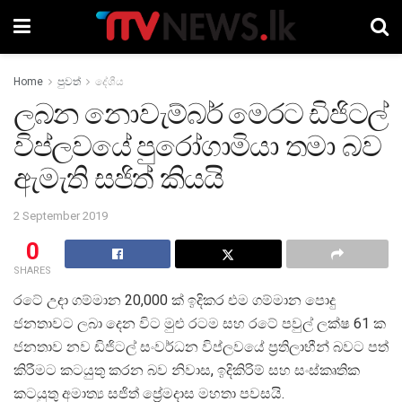
Home
පුවත්
දේශීය
ලබන නොවැම්බර් මෙරට ඩිජිටල්
විප්ලවයේ පුරෝගාමියා තමා බව
ඇමැති සජිත් කියයි
2 September 2019
0
SHARES
රටේ උදා ගම්මාන 20,000 ක් ඉදිකර එම ගම්මාන පොදු
ජනතාවට ලබා දෙන විට මුළු රටම සහ රටේ පවුල් ලක්ෂ 61 ක
ජනතාව නව ඩිජිටල් සංවර්ධන විප්ලවයේ ප්‍රතිලාභීන් බවට පත්
කිරීමට කටයුතු කරන බව නිවාස, ඉදිකිරිම් සහ සංස්කෘතික
කටයුතු අමාත්‍ය සජිත් ප්‍රේමදාස මහතා පවසයි.