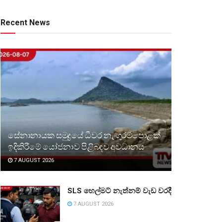
Recent News
සේනානායක සමුද්‍රයේ ධීවර නැංගුරම්පොළක්
ඉදිකිරීමේ යෝජනාව පිළිබඳව අවධානය
7 AUGUST 2026
SLS හෙල්මට් නැත්නම් වැඩ වරදී
7 AUGUST 2026