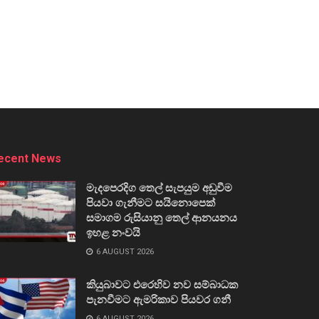
ecent News
මැදපෙරදිග තෙල් සැපයුම අඩුවීම
පියවා ගැනීමට සයිනොපෙක්
සමාගම රුසියානු තෙල් ආනයනය
ඉහළ නංවයි
6 AUGUST 2026
කියුබාවට එරෙහිව නව සම්බාධක
පැනවීමට ඇමරිකාව පියවර ගනී
6 AUGUST 2026