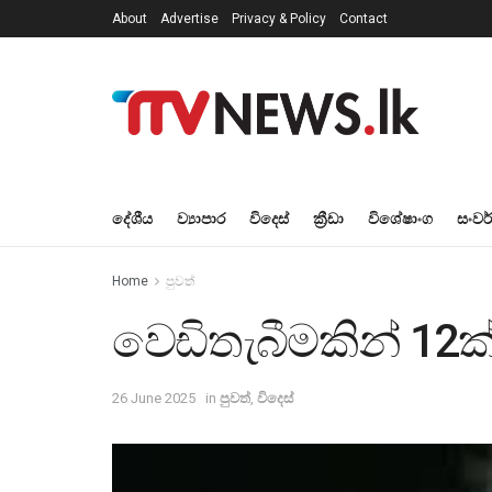
About
Advertise
Privacy & Policy
Contact
දේශීය
ව්‍යාපාර
විදෙස්
ක්‍රීඩා
විශේෂාංග
සංවර
Home
පුවත්
වෙඩිතැබීමකින් 12ක
26 June 2025
in
පුවත්
,
විදෙස්