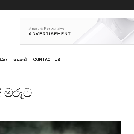
්ධන
වෙනත්
CONTACT US
් මරුට