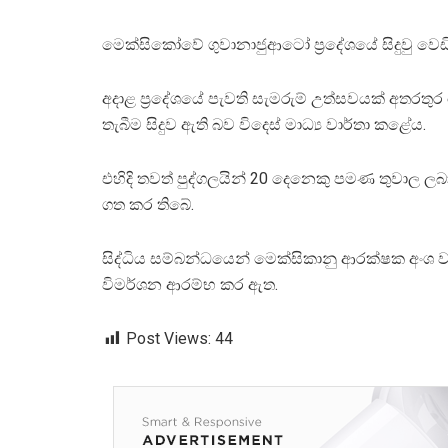
මෙක්සිකෝවේ ගුවානාජුආටෝ ප්‍රදේශයේ සිදුවු වෙඩි
අදාළ ප්‍රදේශයේ පැවති සැමරුම් උත්සවයක් අතරතු
තැබීම සිදුව ඇති බව විදෙස් මාධ්‍ය වාර්තා කළේය.
එහිදි තවත් පුද්ගලයින් 20 දෙනෙකු පමණ තුවාල ල
ගත කර තිබේ.
සිද්ධිය සම්බන්ධයෙන් මෙක්සිකානු ආරක්ෂක අංශ වැ
විමර්ශන ආරම්භ කර ඇත.
Post Views:
44