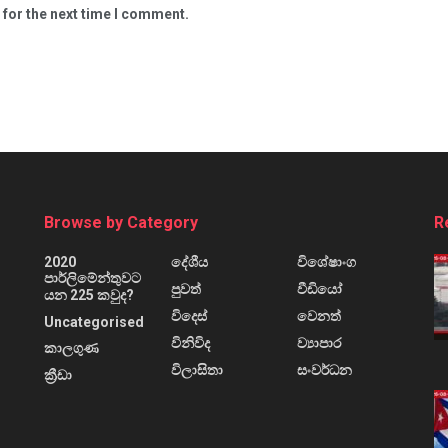
 for the next time I comment.
Browse by Category
R
2020
දේශීය
විශේෂාංග
පාර්ලිමේන්තුවට
පුවත්
වීඩියෝ
යන 225 කවුද?
විදෙස්
වෙනත්
Uncategorised
විනිවිද
ව්‍යාපාර
කාලගුණ
විලාසිතා
සංවර්ධන
ක්‍රීඩා