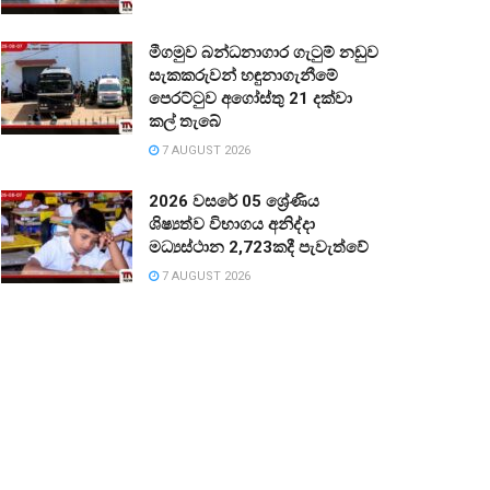
මීගමුව බන්ධනාගාර ගැටුම් නඩුව
සැකකරුවන් හඳුනාගැනීමේ
පෙරට්ටුව අගෝස්තු 21 දක්වා
කල් තැබේ
7 AUGUST 2026
2026 වසරේ 05 ශ්‍රේණිය
ශිෂ්‍යත්ව විභාගය අනිද්දා
මධ්‍යස්ථාන 2,723කදී පැවැත්වේ
7 AUGUST 2026