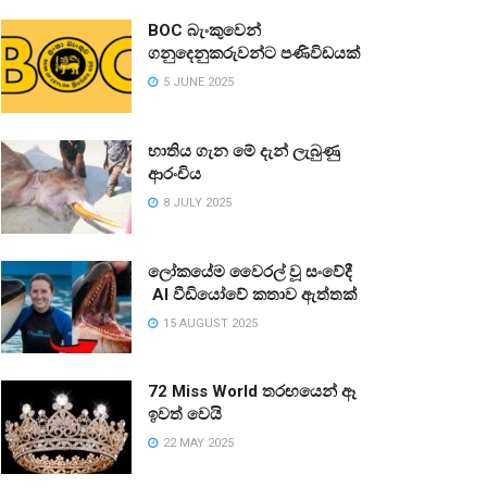
BOC බැංකුවෙන්
ගනුදෙනුකරුවන්ට පණිවිඩයක්
5 JUNE 2025
භාතිය ගැන මේ දැන් ලැබුණු
ආරංචිය
8 JULY 2025
ලෝකයේම වෛරල් වූ සංවේදී
AI වීඩියෝවේ කතාව ඇත්තක්
15 AUGUST 2025
72 Miss World තරඟයෙන් ඈ
ඉවත් වෙයි
22 MAY 2025