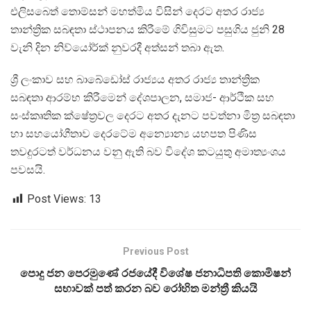
එලිසබෙත් තොම්සන් මහත්මිය විසින් දෙරට අතර රාජ්‍ය
තාන්ත්‍රික සබඳතා ස්ථාපනය කිරීමේ ගිවිසුමට පසුගිය ජුනි 28
වැනි දින නිව්යෝර්ක් නුවරදී අත්සන් තබා ඇත.
ශ්‍රී ලංකාව සහ බාබේඩෝස් රාජ්‍යය අතර රාජ්‍ය තාන්ත්‍රික
සබඳතා ආරම්භ කිරීමෙන් දේශපාලන, සමාජ- ආර්ථික සහ
සංස්කෘතික ක්ෂේත්‍රවල දෙරට අතර දැනට පවත්නා මිත්‍ර සබඳතා
හා සහයෝගීතාව දෙරටේම අන්‍යොන්‍ය යහපත පිණිස
තවදුරටත් වර්ධනය වනු ඇති බව විදේශ කටයුතු අමාත්‍යංශය
පවසයි.
Post Views:
13
Previous Post
පොදු ජන පෙරමුණේ රජයේදී විශේෂ ජනාධිපති කොමිෂන්
සභාවක් පත් කරන බව රෝහිත මන්ත්‍රී කියයි