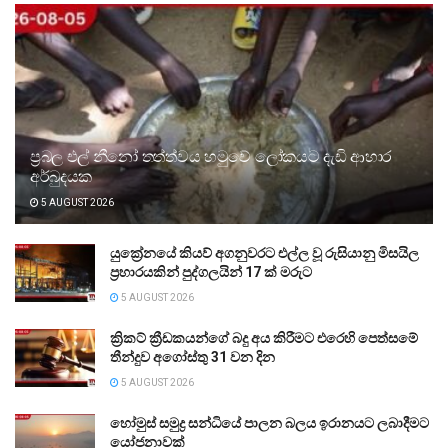
ප්‍රබල එල් නීනෝ තත්ත්වය හමුවේ ලෝකයට දැඩි ආහාර
අර්බුදයක
5 AUGUST 2026
යුක්‍රේනයේ කියව් අගනුවරට එල්ල වූ රුසියානු මිසයිල
ප්‍රහාරයකින් පුද්ගලයින් 17 ක් මරුට
5 AUGUST 2026
ක්‍රිකට් ක්‍රීඩකයන්ගේ බදු අය කිරීමට එරෙහි පෙත්සමේ
තීන්දුව අගෝස්තු 31 වන දින
5 AUGUST 2026
හෝමුස් සමුද්‍ර සන්ධියේ පාලන බලය ඉරානයට ලබාදීමට
යෝජනාවක්