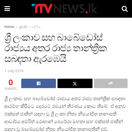
Home
පුවත්
දේශීය
ශ්‍රී ලංකාව සහ බාබේඩෝස්
රාජ්‍යය අතර රාජ්‍ය තාන්ත්‍රික
සබඳතා ඇරඹෙයි
1 July 2019
0
SHARES
ශ්‍රී ලංකාව සහ බාබේඩෝස් රාජ්‍යය අතර රාජ්‍ය තාන්ත්‍රික සබඳතා
ආරම්භ කිරීමට දෙරටේ රජයන් තීරණය කොට තිබේ. ඒ අනුව
එක්සත් ජාතීන් සඳහා වූ ශ්‍රී ලංකා නිත්‍ය නියෝජිත තානාපති
ආචාර්ය අම්රිත් රොහාන් පෙරේරා මහතා සහ එක්සත් ජාතීන්
සඳහා වූ බාබේඩෝස් නිත්‍ය නියෝජිත තානාපතිනි එච්.