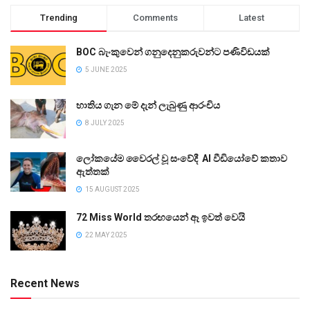
Trending
Comments
Latest
BOC බැංකුවෙන් ගනුදෙනුකරුවන්ට පණිවිඩයක්
5 JUNE 2025
භාතිය ගැන මේ දැන් ලැබුණු ආරංචිය
8 JULY 2025
ලෝකයේම වෛරල් වූ සංවේදී AI වීඩියෝවේ කතාව
ඇත්තක්
15 AUGUST 2025
72 Miss World තරඟයෙන් ඈ ඉවත් වෙයි
22 MAY 2025
Recent News