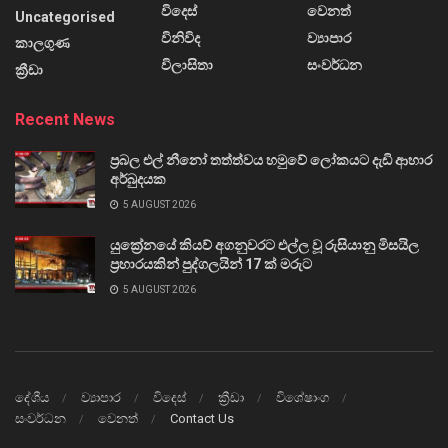
විදෙස්
වෙනත්
Uncategorised
විනිවිද
ව්‍යාපාර
කාලගුණ
විලාසිතා
සංවර්ධන
ක්‍රීඩා
Recent News
ප්‍රබල එල් නීනෝ තත්ත්වය හමුවේ ලෝකයට දැඩි ආහාර
අර්බුදයක
5 AUGUST 2026
යුක්‍රේනයේ කියව් අගනුවරට එල්ල වූ රුසියානු මිසයිල
ප්‍රහාරයකින් පුද්ගලයින් 17 ක් මරුට
5 AUGUST 2026
දේශීය
ව්‍යාපාර
විදෙස්
ක්‍රීඩා
විශේෂාංග
සංවර්ධන
වෙනත්
Contact Us