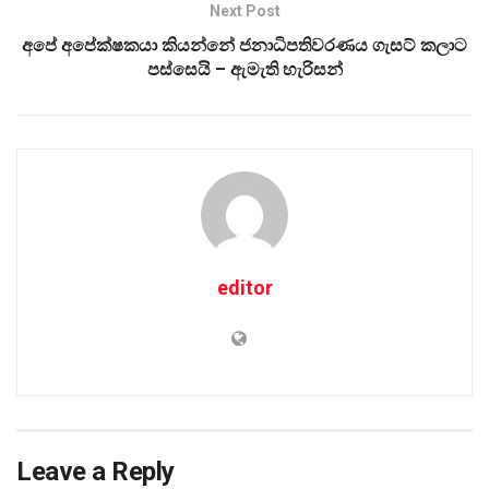
Next Post
අපේ අපේක්ෂකයා කියන්නේ ජනාධිපතිවරණය ගැසට් කලාට
පස්සෙයි – ඇමැති හැරිසන්
editor
Leave a Reply