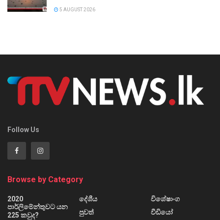
5 AUGUST 2026
Follow Us
Browse by Category
2020
දේශීය
විශේෂාංග
පාර්ලිමේන්තුවට යන
පුවත්
වීඩියෝ
225 කවුද?