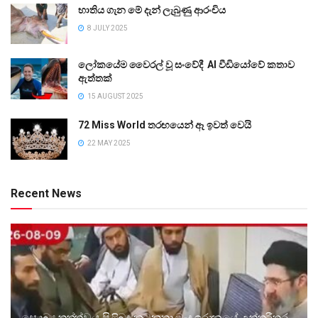
භාතිය ගැන මේ දැන් ලැබුණු ආරංචිය
8 JULY 2025
ලෝකයේම වෛරල් වූ සංවේදී AI වීඩියෝවේ කතාව
ඇත්තක්
15 AUGUST 2025
72 Miss World තරඟයෙන් ඈ ඉවත් වෙයි
22 MAY 2025
Recent News
සෞඛ්‍ය තත්ත්වය පිළිබඳ කටකතා මැද ඉරානයේ උත්තරීතර