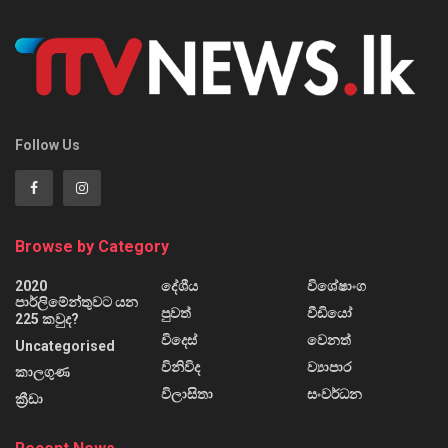
Follow Us
Browse by Category
2020
දේශීය
විශේෂාංග
පාර්ලිමේන්තුවට යන
පුවත්
වීඩියෝ
225 කවුද?
විදෙස්
වෙනත්
Uncategorised
විනිවිද
ව්‍යාපාර
කාලගුණ
විලාසිතා
සංවර්ධන
ක්‍රීඩා