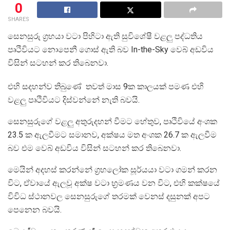
0
SHARES
සෙනසුරු ග්‍රහයා වටා පිහිටා ඇති සුවිශේෂී වළලු පද්ධතිය
පෘථිවියට නොපෙනී ගොස් ඇති බව In-the-Sky වෙබ් අඩවිය
විසින් සටහන් කර තිබෙනවා.
එහි සදහන්ව තිබුණේ තවත් මාස 9ක කාලයක් පමණ එහි
වළලු පෘථිවියට දිස්වන්නේ නැති බවයි.
සෙනසුරුගේ වළලු අතුරුදහන් වීමට හේතුව, පෘථිවියේ අංශක
23.5 ක ඇලවීමට සමානව, අක්ෂය මත අංශක 26.7 ක ඇලවීම
බව එම වෙබ් අඩවිය විසින් සටහන් කර තිබෙනවා.
මෙයින් අදහස් කරන්නේ ග්‍රහලෝක සූර්යයා වටා ගමන් කරන
විට, ඒවායේ ඇලවූ අක්ෂ වටා භ්‍රමණය වන විට, එහි කක්ෂයේ
විවිධ ස්ථානවල සෙනසුරුගේ තරමක් වෙනස් දසුනක් අපට
පෙනෙන බවයි.