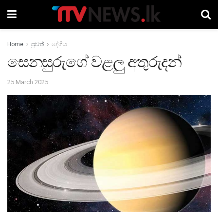
Home
පුවත්
දේශීය
සෙනසුරුගේ වළලු අතුරුදන්
25 March 2025