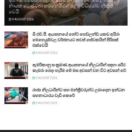
නායක මොජ්ටබා කම්නේයිගේ පළමු වීඩියෝව නිකුත්
වෙයි
9 AUGUST 2026
බී.එච්.පී. ආයතනයේ පෝට් හෙඩ්ලන්ඩ් යකඩ අයිරා
මෙහෙයුම්වල වර්ජනයට තවත් සේවකයින් පිරිසක්
එක්වෙයි
9 AUGUST 2026
ඇමරිකානු සංක්‍රමණ ආයතනයේ නිලධාරීන් සඳහා ශරීර
කැමරා බෙදා හැරීම මේ මස අවසන් වන විට අවසන් වේ
9 AUGUST 2026
රාජ්‍ය නිලධාරීන්ට සහ මන්ත්‍රීවරුන්ට ලබාදෙන ඉන්ධන
සහනාධාරය වැඩි කෙරේ
9 AUGUST 2026