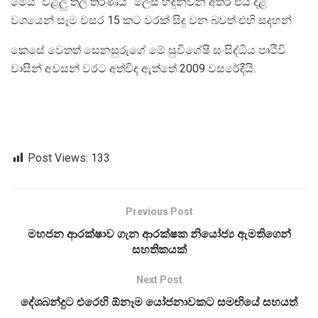
මෙය “වළලු තල ​​තරණය” ලෙස හඳුන්වන අතර එය දළ
වශයෙන් සෑම වසර 15 කට වරක් සිදු වන බවත් එහි සදහන්
කෙසේ වෙතත් සෙනසුරුගේ මේ සුවිශේෂී සංසිද්ධිය පෘථිවි
වාසීන් අවසන් වරට අත්විඳ ඇත්තේ 2009 වසරේදීයි.
Post Views:
133
Previous Post
මහජන ආරක්ෂාව ගැන ආරක්ෂක නියෝජ්‍ය ඇමතිගෙන්
සහතිකයක්
Next Post
දේශබන්දුට එරෙහි ඕනෑම යෝජනාවකට සමඟියේ සහයත්