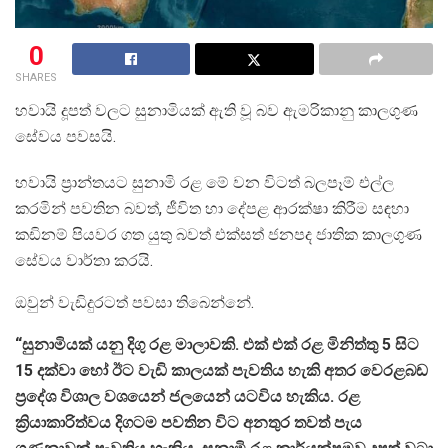
0
SHARES
හවායි දූපත් වලට සුනාමියක් ඇති වූ බව ඇමරිකානු කාලගුණ
සේවය පවසයි.
හවායි ප්‍රාන්තයට සුනාමි රළ මේ වන විටත් බලපෑම් එල්ල
කරමින් පවතින බවත්, ජීවිත හා දේපළ ආරක්ෂා කිරීම සඳහා
කඩිනම් පියවර ගත යුතු බවත් එක්සත් ජනපද ජාතික කාලගුණ
සේවය වාර්තා කරයි.
ඔවුන් වැඩිදුරටත් පවසා තිබෙන්නේ.
“සුනාමියක් යනු දිගු රළ මාලාවකි. එක් එක් රළ මිනිත්තු 5 සිට
15 දක්වා හෝ ඊට වැඩි කාලයක් පැවතිය හැකි අතර වෙරළබඩ
ප්‍රදේශ විශාල වශයෙන් ජලයෙන් යටවිය හැකිය. රළ
ක්‍රියාකාරිත්වය දිගටම පවතින විට අනතුර තවත් පැය