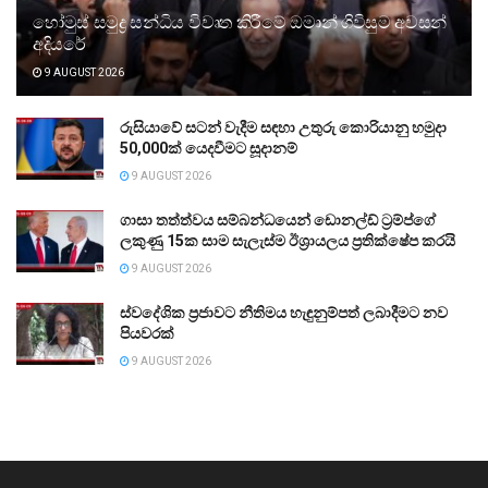
හෝමුස් සමුද්‍ර සන්ධිය විවෘත කිරීමේ ඔමාන් ගිවිසුම අවසන්
අදියරේ
9 AUGUST 2026
රුසියාවේ සටන් වැදීම සඳහා උතුරු කොරියානු හමුදා
50,000ක් යෙදවීමට සූදානම්
9 AUGUST 2026
ගාසා තත්ත්වය සම්බන්ධයෙන් ඩොනල්ඩ් ට්‍රම්ප්ගේ
ලකුණු 15ක සාම සැලැස්ම ඊශ්‍රායලය ප්‍රතික්ෂේප කරයි
9 AUGUST 2026
ස්වදේශික ප්‍රජාවට නීතිමය හැඳුනුම්පත් ලබාදීමට නව
පියවරක්
9 AUGUST 2026