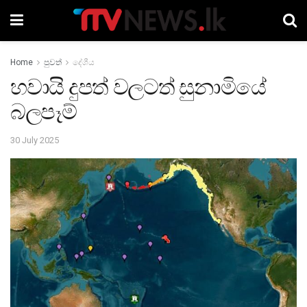
Home
පුවත්
දේශීය
හවායි දුපත් වලටත් සුනාමියේ
බලපෑම්
30 July 2025