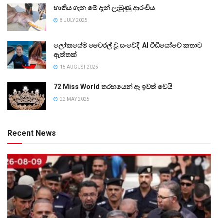
භාතිය ගැන මේ දැන් ලැබුණු ආරංචිය
8 JULY 2025
ලෝකයේම වෛරල් වූ සංවේදී AI වීඩියෝවේ කතාව
ඇත්තක්
15 AUGUST 2025
72 Miss World තරඟයෙන් ඈ ඉවත් වෙයි
22 MAY 2025
Recent News