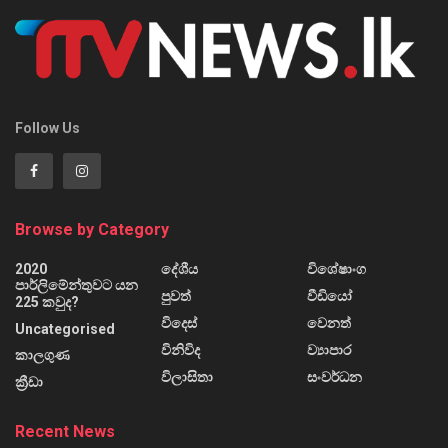
Follow Us
Browse by Category
2020
දේශීය
විශේෂාංග
පාර්ලිමේන්තුවට යන
පුවත්
වීඩියෝ
225 කවුද?
විදෙස්
වෙනත්
Uncategorised
විනිවිද
ව්‍යාපාර
කාලගුණ
විලාසිතා
සංවර්ධන
ක්‍රීඩා
Recent News