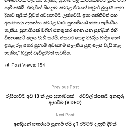
ගණනාවක් පැවතිය හැකිය, සුනාමි රළ කාර්යක්ෂමව දූපත් වටා
පැමිණෙයි. එබැවින් සියලුම වෙරළ තීරයන් ඔවුන් මුහුණ දෙන
දිශාව කුමක් වුවත් අවදානමට ලක්වෙයි. ඉතා ශක්තිමත් සහ
අසාමාන්‍ය ආසන්න වෙරළ ධාරා සුනාමියක් සමඟ පැමිණිය
හැකිය. සුනාමියක් මගින් එකතු කර ගෙන යන සුන්බුන් එහි
විනාශකාරී බලය වැඩි කරයි. එකවර ඉහළ වඩදිය බාදිය හෝ
ඉහළ රළ පහර සුනාමි අවදානම සැලකිය යුතු ලෙස වැඩි කළ
හැකිය,” ඔවුන් වැඩිදුරටත් පැවසීය
.
Post Views:
154
Previous Post
රුසියාවට අඩි 13 ක් උස සුනාමියක් – රටවල් රැසකට අනතුරු
ඇඟවීම් (VIDEO)
Next Post
ඉන්දියන් සාගරයට සුනාමි එයි ද ? රටටම දැනුම් දීමක්