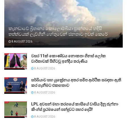
කැනඩාවේ බ්‍රිතාන්‍ය කොලොම්බියා ප්‍රාන්තයේ හදිසි
තත්ත්වයක් ලැව්ගිනි හේතුවෙන් ජනතාව ඉවත් කෙරේ
8 AUGUST 2026
වසර 11ක් කොණ්ඩය නොකපා ගිනස් ලෝක
වාර්තාවක් පිහිටවූ ඉන්දීය තරුණිය
8 AUGUST 2026
සර්බියාව සහ යුක්‍රේනය අතර සමීප ආර්ථික සබඳතා ඇති
කර ගැනීමට එකඟතාව
8 AUGUST 2026
LPL අවසන් මහා තරගයේ කාසියේ වාසිය දිනූ ජැෆ්නා
කිංග්ස් ප්‍රථමයෙන් පන්දුවට පහර දෙයි!
8 AUGUST 2026