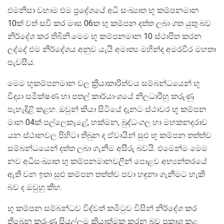
එමනිසා වහාම එම ප්‍රදේශයේ අධි සංඛ්‍යාත භූ කම්පනමාන
10ක් වත් සවි කර මාස 06ක භු කම්පන දත්ත ලබා ගත යුතු බව
නිර්දේශ කර තිබිනි.මෙම භූ කම්පනමාන 10 ස්ථාපිත කරන
ලද්දේ එම නිර්දේශය අනුව යැයි අමාත්‍ය මහින්ද අමරවීර මහතා
පැවසීය.
මෙම භූකම්පනමාන වල ක්‍රියාකාරිත්වය සම්බන්ධයෙන් භූ
විද්‍යා සමීක්ෂණ හා පතල් කාර්යාංශයේ නිලධාරිහු කරුණු
පැහැදිළි කළහ. ඔවුන් කියා සිටියේ දැනට ස්ථාවර භූ කම්පන
මාන 04ක් පල්ලෙකැළේ, හක්මන, බුද්ධංගල හා මහකනදරාව
යන ස්ථානවල පිහිටා තිබුන ද ඒවායින් සුළු භූ කම්පන තත්ත්ව
සම්බන්ධයෙන් දත්ත ලබා ගැනීම අසීරු බවයි. එමෙන්ම මෙම
නව අධිසංඛ්‍යාත භු කම්පනමානවලින් පොළව අභ්‍යන්තරයේ
ඇති වන ඉතා සුළු කම්පන තත්ත්ව පවා හඳුනා ගැනීමට හැකි
බව ද ඔවුහු කීහ.
භූ කම්පන සම්බන්ධව විද්වත් කමිටුව විසින් නිර්දේශ කර
තිබෙන කරුණු සියල්ලම ක්‍රියාත්මක කරන බව ප්‍රකාශ කළ