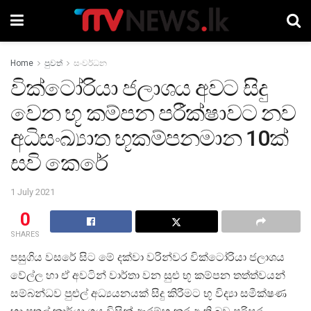
Home
පුවත්
සංවර්ධන
වික්ටෝරියා ජලාශය අවට සිදු
වෙන භූ කම්පන පරීක්ෂාවට නව
අධිසංඛ්‍යාත භූකම්පනමාන 10ක්
සවි කෙරේ
1 July 2021
0
SHARES
පසුගිය වසරේ සිට මේ දක්වා වරින්වර වික්ටෝරියා ජලාශය
වේල්ල හා ඒ අවටින් වාර්තා වන සුළු භූ කම්පන තත්ත්වයන්
සම්බන්ධව පුළුල් අධ්‍යයනයක් සිදු කිරීමට භූ විද්‍යා සමීක්ෂණ