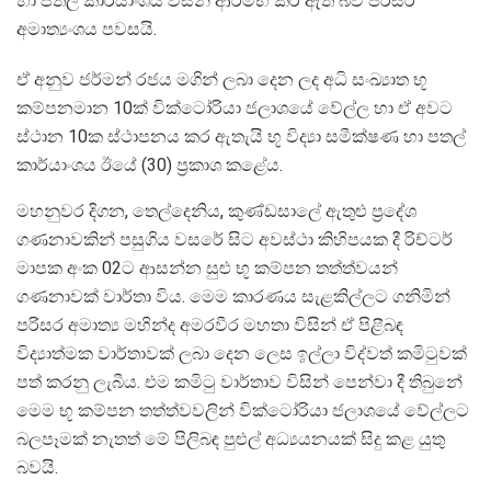
හා පතල් කාර්යාංශය විසින් ආරම්භ කර ඇති බව පරිසර
අමාත්‍යංශය පවසයි.
ඒ අනුව ජර්මන් රජය මගින් ලබා දෙන ලද අධි සංඛ්‍යාත භූ
කම්පනමාන 10ක් වික්ටෝරියා ජලාශයේ වේල්ල හා ඒ අවට
ස්ථාන 10ක ස්ථාපනය කර ඇතැයි භූ විද්‍යා සමීක්ෂණ හා පතල්
කාර්යාංශය ඊයේ (30) ප්‍රකාශ කළේය.
මහනුවර දිගන, තෙල්දෙනිය, කුණ්ඩසාලේ ඇතුළු ප්‍රදේශ
ගණනාවකින් පසුගිය වසරේ සිට අවස්ථා කිහිපයක දී රිච්ටර්
මාපක අංක 02ට ආසන්න සුළු භූ කම්පන තත්ත්වයන්
ගණනාවක් වාර්තා විය. මෙම කාරණය සැළකිල්ලට ගනිමින්
පරිසර අමාත්‍ය මහින්ද අමරවීර මහතා විසින් ඒ පිළීබඳ
විද්‍යාත්මක වාර්තාවක් ලබා දෙන ලෙස ඉල්ලා විද්වත් කමිටුවක්
පත් කරනු ලැබීය. එම කමිටු වාර්තාව විසින් පෙන්වා දී තිබුනේ
මෙම භූ කම්පන තත්ත්වවලින් වික්ටෝරියා ජලාශයේ වේල්ලට
බලපෑමක් නැතත් මේ පිලිබඳ පුළුල් අධ්‍යයනයක් සිදු කළ යුතු
බවයි.