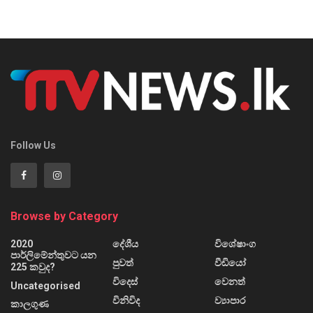
Follow Us
Browse by Category
2020
දේශීය
විශේෂාංග
පාර්ලිමේන්තුවට යන
පුවත්
වීඩියෝ
225 කවුද?
විදෙස්
වෙනත්
Uncategorised
විනිවිද
ව්‍යාපාර
කාලගුණ