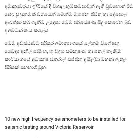
අමාත්‍යවරයා ඉදිරියේ දී විශාල භූමිකම්පාවක් ඇති වුවහොත් ඊට
පෙර සූදානමක් වශයෙන් මෙන්ම මහජන ජීවිත හා දේපොළ
ආරක්ෂා කර ගැනීම උදෙසා මෙම පර්යේෂණ සිදු කෙරෙන බව
ද අවධාරණය කළේය.
මෙම අවස්ථාවට පරිසර අමාත්‍යාංශයේ ලේකම් විශේෂඥ
වෛද්‍ය අනිල් ජාසිංහ, භූ විද්‍යා සමීක්ෂණ හා පතල් කැණීම්
කාර්යාංශයේ අධ්‍යක්ෂ ජනරාල් සජ්ජන ද සිල්වා මහතා ඇතුලු
පිරිසක් සහභාගි වූහ.
10 new high frequency seismometers to be installed for
seismic testing around Victoria Reservoir