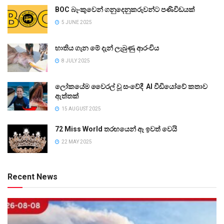
BOC බැංකුවෙන් ගනුදෙනුකරුවන්ට පණිවිඩයක්
5 JUNE 2025
භාතිය ගැන මේ දැන් ලැබුණු ආරංචිය
8 JULY 2025
ලෝකයේම වෛරල් වූ සංවේදී AI වීඩියෝවේ කතාව
ඇත්තක්
15 AUGUST 2025
72 Miss World තරඟයෙන් ඈ ඉවත් වෙයි
22 MAY 2025
Recent News