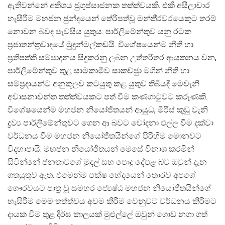
ඇතිවන්නේ අතිශය ජුගුප්සාජනක තත්ත්වයකි. එකී අසීලාචාර
හැසීරීම මහජන ඡුන්දයෙන් තේරීපත්වූ මන්තී‍්‍රවරයෙකුට තරම්
නොවන බවද පැවසිය යුතුය. පාර්ලිමේන්තුව යනු රටක
ප‍්‍රජාතන්ත‍්‍රවාදයේ මුදුන්මල්කඩයි. විශේෂයෙන්ම නීති හා
ප‍්‍රතිපත්ති සම්පාදනය සිදුකරනු ලබන උත්තරීතර ආයතනය වන,
පාර්ලිමේන්තුව තුළ සාමකාමීව සාකච්ඡුා මගින් නීති හා
සම්ප‍්‍රදායන්ට අනුකූලව කටයුතු කළ යුතුව තිබියදී මෙවැනි
අවාසනාවන්ත තත්ත්වයකට පත් වීම කණගාටුවට කරුණකි.
විශේෂයෙන්ම මහජන නියෝජිතයන් ආයුධ, මිරිස් කුඩු වැනි
ද්‍රව්‍ය පාර්ලිමේන්තුවට ගෙන ආ බවට චෝදනා එල්ල වීම දක්වා
වර්ධනය වීම මහජන නියෝජිතයින්ගේ පිරිහීම මොනවට
විදහාපායි. මහජන නියෝජීතයන් මෙසේ විනාශ කරමින්
සිටින්නේ ජනතාවගේ මුදල් සහ පොදු දේපළ බව ඔවුන් දැන
ගතයුතුව ඇත. එමෙන්ම පක්ෂ භේදයෙන් තොරව අපගේ
ගෞරවයට පාත‍්‍ර වූ සමහර ජ්‍යෙෂ්ඨ මහජන නියෝජිතයින්ගේ
හැසිරීම මෙම තත්ත්වය අවම කිරීම වෙනුවට වර්ධනය කිරීමට
දායක වීම තුළ දීර්ඝ කාලයක් මුළුල්ලේ ඔවුන් ගොඩ නගා ගත්