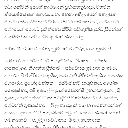
තබා ගනිමින් අපගේ නාමයෙන් ප‍්‍රජාතන්ත‍්‍රවාදය, මහජන
නියෝජිතයාගේ ගෞරවය හා ජනතා අභිලාෂයන් කෙලසන
මහජන නියෝජිතයන් වීරයන් බවට පත් නොකර, පක්ෂ පාට
භේදයෙන් තොරව ප‍්‍රතික්ෂේප කිරීම සවිඥානික පුරවැසියන්ගේ
වගකීමක් බව අපි දැඩිව අවධාරණය කරමු.
මාර්තු 12 ව්‍යාපාරයේ කැඳවුම්කාර මණ්ඩලය වෙනුවෙන්,
රෝහණ හෙට්ටිආරච්චි – පැෆ්රල් සංවිධානය, චාමින්ද
රාජකරුණා, නිශාන්ත ප‍්‍රීතිරාඡ් – සර්වෝදය ශ‍්‍රමදාන සංගමය,
ආචාර්ය පී.ඒ.කිරිවන්දෙණිය, සමාධානී කිරිවන්දෙණිය – සණස
ව්‍යාපාරය, ප‍්‍රබෝද චින්තක – රයිට්ස් නව් සාමුහිකය, අශෝක
ඔබේසේකර, ශෂී ද මෙල් – ට‍්‍රාන්ස්පේරන්සි ඉන්ටර්නැෂනල් ශ‍්‍රී
ලංකා , අතාවුද ජයවර්ධන – විද්වත් වෘත්තීකයන්ගේ සංගමය,
හේමන්ති ගුණසේකර – ශ‍්‍රී ලංකා පළාත් පාලන ආයතනයන්ගේ
සංසදය, දයා හේරත් – ලක්බිමේ මවුවරු සහ දියණියෝ, සමන්
හමන්ගොඩ – පැල්ට‍්‍රා සංවිධානය, මංජුල ගජනායක –
මැතිවරණ ප‍්‍රචණ්ඩ ක‍්‍රියා නිරීක්ෂණ මධ්‍යස්ථානය, විමල්