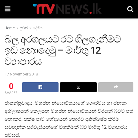
Home
පුවත්
දේශීය
බල අරගලයට රට ගිලගැනීමට
ඉඩ නොදෙමු – මාර්තු 12
ව්‍යාපාරය
17 November 2018
0
SHARES
ජාතන්ත‍්‍රවාදය, මහජන නියෝජිතයාගේ ගෞරවය හා ජනතා
අභිලාෂයන් කෙලසන මහජන නියෝජිතයන් වීරයන් බවට පත්
නොකර, පක්ෂ පාට භේදයෙන් තොරව ප‍්‍රතික්ෂේප කිරීම
සවිඥානික පුරවැසියන්ගේ වගකීමක් බව මාර්තු 12 ව්‍යාපාරය
පවසයි.