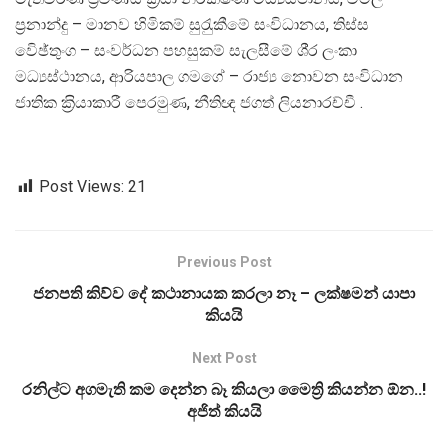
ප‍්‍රනාන්දු – මානව හිමිකම් සුරැුකීමේ සංවිධානය, තිස්ස
විෙඡ්තුංග – සංවර්ධන පහසුකම් සැලසීමේ ශි‍්‍ර ලංකා
මධ්‍යස්ථානය, ආරියපාල ගමගේ – රාජ්‍ය නොවන සංවිධාන
ජාතික ක‍්‍රියාකාරී පෙරමුණ, නීතිඥ ජගත් ලියනාරච්චී .
Post Views:
21
Previous Post
ජනපති කිව්ව දේ කථානායක කරලා නෑ – ලක්ෂමන් යාපා
කියයි
Next Post
රනිල්ට අගමැති කම දෙන්න බෑ කියලා මෛත්‍රි කියන්න ඕන..!
අජිත් කියයි