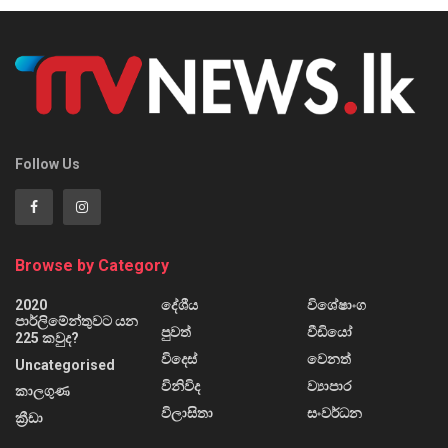
Follow Us
Browse by Category
2020
දේශීය
විශේෂාංග
පාර්ලිමේන්තුවට යන
පුවත්
වීඩියෝ
225 කවුද?
විදෙස්
වෙනත්
Uncategorised
විනිවිද
ව්‍යාපාර
කාලගුණ
විලාසිතා
සංවර්ධන
ක්‍රීඩා