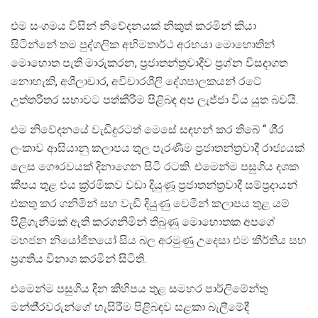
එම සංගමය විසින් නිවේදනයක් නිකුත් කරමින් කියා
සිටින්නේ තම පුද්ගලික අභිමතාර්ථ අරභයා මොහොතින්
මොහොත පැති මාරුකරන, ප‍්‍රජාතන්ත‍්‍රවාදීව ප‍්‍රශ්න විසදාගත
නොහැකි, අශීලාචාර, අවිචාරශීලි දේශපාලකයන් රටේ
උත්තරීතර සභාවට පත්කීරීම පිළිබඳ අප ලැජ්ජා විය යුත බවයි.
එම නිවේදනයේ වැඩිදුරටත් මෙසේ සඳහන් කර තිබේ “ ශී‍්‍ර
ලංකාව ආසියානු කලාපය තුල පැරණීම ප‍්‍රජාතන්ත‍්‍රවාදී රාජ්‍යයක්
ලෙස ගෞරවයක් දිනාගෙන සිටි රටකි. එමෙන්ම පසුගිය දශක
කීපය තුළ එය ක‍්‍ර‍්‍රමිකව වඩා දියුණූ ප‍්‍රජාතන්ත‍්‍රවාදී සම්ප‍්‍රදායන්
එකතු කර ගනිමින් සහ වැඩි දියුණු වෙමින් කලාපය තුළ යම්
පිළිගැනීමක් ඇති කරගනිමින් තිබුණු මොහොතක අපගේ
මහජන නියෝජිතයෝ සිය බල අරමුණු උදෙසා එම කීර්තිය සහ
ප‍්‍රගතිය විනාශ කරමින් සිටිති.
එමෙන්ම පසුගිය දින කිහිපය තුළ සමහර පාර්ලිමේන්තු
මන්තී‍්‍රවරුන්ගේ හැසිරීම පිළිබඳව සළකා බැලීමේදී