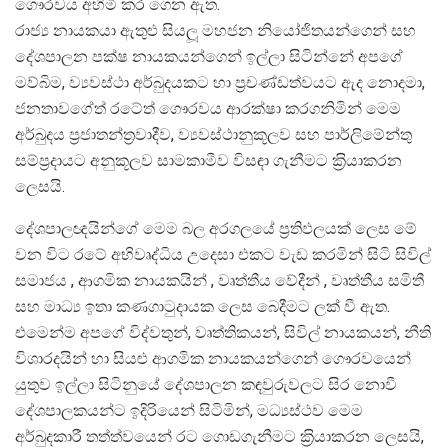
ගෞරවය අහිමි කර ගෙන ඇත.
රාජ්‍ය නායකයා ඇතුළු සියලූ මහජන නියෝජිතයන්ගෙන් සහ
දේශපාලන පක්ෂ නායකයන්ගෙන් ඉල්ලා සිටින්නේ අපගේ
මව්බිම, ව්‍යවස්ථා අර්බුදයකට හා ප‍්‍රචණ්ඩත්වයට ඇද නොදමා,
ජනතාවගේත් රටේත් ගෞරවය ආරක්ෂා කරගනිමින් මෙම
අර්බුදය ප‍්‍රජාතන්ත‍්‍රවාදීව, ව්‍යවස්ථානුකූලව සහ පාර්ලිමේන්තු
සම්ප‍්‍රදායට අනුකූලව සාමකාමීව විසඳා ගැනීමට ක‍්‍රියාකරන
ලෙසයි.
දේශපාලඥයින්ගේ මෙම බල අරගලයේ ප‍්‍රතිඵලයක් ලෙස මේ
වන විට රටේ අභිවෘද්ධිය උදෙසා එකට වැඩ කරමින් සිටි සිවිල්
සමාජය , ආගමික නායකයින් , වෘත්තීය වේදීන් , වෘත්තීය සමිතී
සහ මාධ්‍ය ඉතා කණගාටුදායක ලෙස බෙදීමට ලක් වී ඇත.
එමෙන්ම අපගේ විද්වතුන්, වෘත්තිකයන්, සිවිල් නායකයන්, නීති
විශාරදයින් හා සියළු ආගමික නායකයන්ගෙන් ගෞරවයෙන්
යුතුව ඉල්ලා සිටිනුයේ දේශපාලන කඳවුරුවලට සිර නොවී
දේශපාලකයන්ට ඉදිරියෙන් සිටිමින්, මධ්‍යස්ථව මෙම
අර්බුදකාරී තත්ත්වයෙන් රට ගොඩගැනීමට ක‍්‍රියාකරන ලෙසයි,