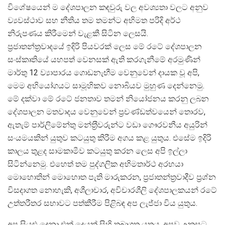
විශේෂයෙන් ම දේශපාලන කඳවුරු වල අවශ්‍යතා වලට අනුව
ව්‍යවස්ථාව සහ නීතිය තම තමන්ට අභිමත පරිදි අර්ථ
නිරුපණය කිරීමෙන් වැළකී සිටින ලෙසයි.
ප‍්‍රජාතන්ත‍්‍රවාදයේ ඉදිරි පියවරක් ලෙස මේ රටේ දේශපාලන
සංස්කෘතියේ යහපත් වෙනසක් ඇති කරගැනීමේ අරමුණින්
මාර්තු 12 ව්‍යාපාරය ගොඩනැඟීම වෙනුවෙන් දායක වූ අපි,
මෙම අභියෝගයට සාමූහිකව නොබියව මුහුණ දෙන්නෙමු.
මේ දක්වා මේ රටේ ජනතාව තමන් නියෝජනය කරනු ලබන
දේශපාලන මතවාදය වෙනුවෙන් ප‍්‍රචණ්ඩත්වයෙන් තොරව,
ඇතැම් පාර්ලිමේන්තු මන්ත‍්‍රීවරුන්ට වඩා ගෞරවනීය අයුරින්
සංයමයකින් යුතුව කටයුතු කිරීම අගය කළ යුතුය. එසේම ඉදිරි
කාලය තුළද සාමකාමීව කටයුතු කරන ලෙස අපි ඉල්ලා
සිටින්නෙමු. එහෙත් තම පුද්ගලික අභිමතාර්ථ අරභයා
මොහොතින් මොහොත පැති මාරුකරන, ප‍්‍රජාතන්ත‍්‍රවාදීව ප‍්‍රශ්න
විසදාගත නොහැකි, අශීලාචාර, අවිචාරශීලි දේශපාලකයන් රටේ
උත්තරීතර සභාවට පත්කීරීම පිළිබඳ අප ලැජ්ජා විය යුතුය.
අප සියළු දෙනා එක් දෙයක් සිහි තබාගත යුතුය. අපව උකසට