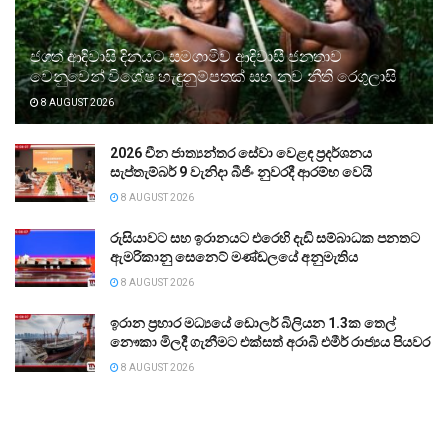
ජගත් ආදිවාසි දිනයට සමගාමීව ආදිවාසී ජනතාව
වෙනුවෙන් විශේෂ හැඳුනුම්පතක් සහ නව නීති රෙගුලාසි
8 AUGUST 2026
2026 චීන ජාත්‍යන්තර සේවා වෙළඳ ප්‍රදර්ශනය
සැප්තැම්බර් 9 වැනිදා බීජිං නුවරදී ආරම්භ වෙයි
8 AUGUST 2026
රුසියාවට සහ ඉරානයට එරෙහි දැඩි සම්බාධක පනතට
ඇමරිකානු සෙනෙට් මණ්ඩලයේ අනුමැතිය
8 AUGUST 2026
ඉරාන ප්‍රහාර මධ්‍යයේ ඩොලර් බිලියන 1.3ක තෙල්
නෞකා මිලදී ගැනීමට එක්සත් අරාබි එමීර් රාජ්‍යය පියවර
8 AUGUST 2026