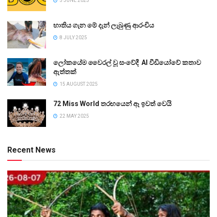
5 JUNE 2025
භාතිය ගැන මේ දැන් ලැබුණු ආරංචිය
8 JULY 2025
ලෝකයේම වෛරල් වූ සංවේදී AI වීඩියෝවේ කතාව
ඇත්තක්
15 AUGUST 2025
72 Miss World තරඟයෙන් ඈ ඉවත් වෙයි
22 MAY 2025
Recent News