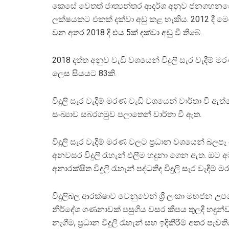
කෙසේ වෙතත් ජාත්‍යන්තර ආදර්ශ අනුව ජනගහනයේ අන
ලක්ෂයකට එකක් දක්වා අඩු කළ හැකිය. 2012 දී 
වන අතර 2018 දී එය 5ක් දක්වා අඩු වී තිබේ.
2018 දත්ත අනුව වැඩි වශයෙන් විදුලි සැර වැදීම් මර
ලෙස සියයට 83කි.
විදුලි සැර වැදීම් මරණ වැඩි වශයෙන් වාර්තා වී 
සංඛ්‍යාව සබරගමුව පලාතෙන් වාර්තා වී ඇත.
විදුලි සැර වැදීම් මරණ වලට ප්‍රධාන වශයෙන් බ
අනවසර විදුලි රැහැන් එලීම හදුනා ගෙන ඇත. ඔට අම
අනාරක්ෂිත විදුලි රැහැන් පද්ධතිද විදුලි සැර වැදීම
විදුලිබල ආරක්ෂාව වෙනුවෙන් ශ්‍රී ලංකා මහජන උපය
නිර්දේශ ගණනාවක් පසුගිය වසර කීපය තුලදී හදුන්වා දු
නැගීම, ප්‍රධාන විදුලි රැහැන් සහ ඉදිකිරීම් අතර පැ