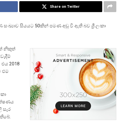
Share on Twitter
 සංඛ්‍යාව සියයට 50කින් පමණ අඩු වී ඇති බව ශ්‍රී ලංකා
 නිකුත්
වැදීම්
. එය 2018
බව එම
ංකා
රක්ෂණය
ලි සැර
තිබේ.