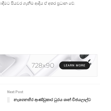
්වාදීමට පියවර ගැනීම ආදිය ඒ අතර ප්‍රධාන වේ.
Next Post
නැගෙනහිර ආණ්ඩුකාර ධුරය ශාන් විජයලාල්ට