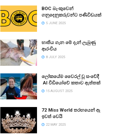
BOC බැංකුවෙන්
ගනුදෙනුකරුවන්ට පණිවිඩයක්
5 JUNE 2025
භාතිය ගැන මේ දැන් ලැබුණු
ආරංචිය
8 JULY 2025
ලෝකයේම වෛරල් වූ සංවේදී
AI වීඩියෝවේ කතාව ඇත්තක්
15 AUGUST 2025
72 Miss World තරඟයෙන් ඈ
ඉවත් වෙයි
22 MAY 2025