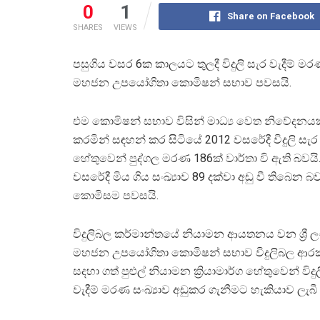
0
1
Share on Facebook
SHARES
VIEWS
පසුගිය වසර 6ක කාලයට තුලදී විදුලි සැර වැදීම් මරණ
මහජන උපයෝගිතා කොමිෂන් සභාව පවසයි.
එම කොමිෂන් සභාව විසින් මාධ්‍ය වෙත නිවේදනයක්
කරමින් සඳහන් කර සිටියේ 2012 වසරේදී විදුලි සැර 
හේතුවෙන් පුද්ගල මරණ 186ක් වාර්තා වි ඇති බවයි
වසරේදී මිය ගිය සංඛ්‍යාව 89 දක්වා අඩු වී තිබෙන 
කොමිසම පවසයි.
විදුලිබල කර්මාන්තයේ නියාමන ආයතනය වන ශ්‍රී ල
මහජන උපයෝගිතා කොමිෂන් සභාව විදුලිබල ආ
සදහා ගත් පුළුල් නියාමන ක්‍රියාමාර්ග හේතුවෙන් විදු
වැදීම් මරණ සංඛ්‍යාව අඩුකර ගැනීමට හැකියාව ලැබී 