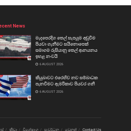
ecent News
මැදපෙරදිග තෙල් සැපයුම අඩුවීම
පියවා ගැනීමට සයිනොපෙක්
සමාගම රුසියානු තෙල් ආනයනය
ඉහළ නංවයි
6 AUGUST 2026
කියුබාවට එරෙහිව නව සම්බාධක
පැනවීමට ඇමරිකාව පියවර ගනී
6 AUGUST 2026
ෙස්
ක්‍රීඩා
විශේෂාංග
සංවර්ධන
වෙනත්
Contact Us