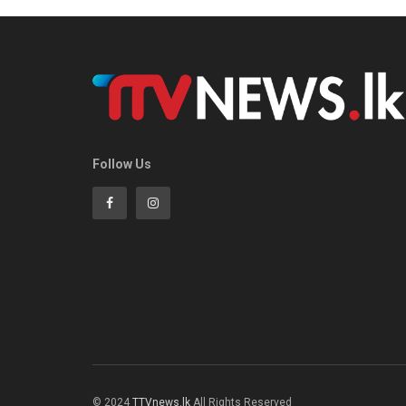
Follow Us
© 2024
TTVnews.lk
All Rights Reserved