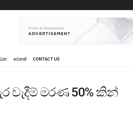
්ධන
වෙනත්
CONTACT US
ැර වැදීම් මරණ 50% කින්