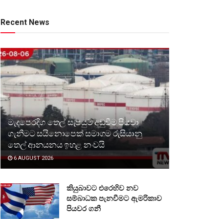
Recent News
මැදපෙරදිග තෙල් සැපයුම අඩුවීම පියවා
ගැනීමට සයිනොපෙක් සමාගම රුසියානු
තෙල් ආනයනය ඉහළ නංවයි
6 AUGUST 2026
කියුබාවට එරෙහිව නව
සම්බාධක පැනවීමට ඇමරිකාව
පියවර ගනී