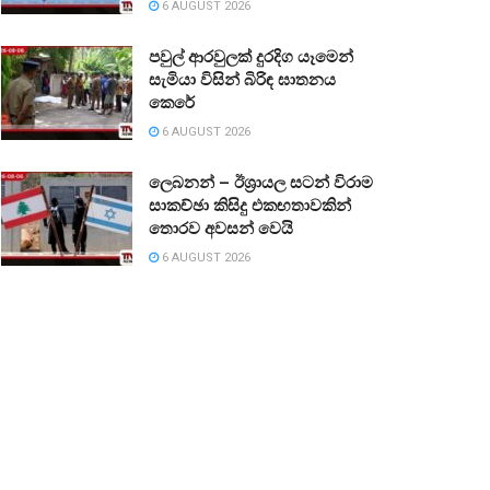
6 AUGUST 2026
පවුල් ආරවුලක් දුරදිග යෑමෙන්
සැමියා විසින් බිරිඳ ඝාතනය
කෙරේ
6 AUGUST 2026
ලෙබනන් – ඊශ්‍රායල සටන් විරාම
සාකච්ඡා කිසිදු එකඟතාවකින්
තොරව අවසන් වෙයි
6 AUGUST 2026