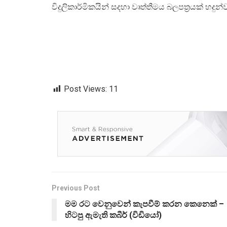
විදුලිකාර්මිකයින් සදහා වෘත්තීමය බලපත්‍රයක් හදුන
Post Views:
11
Previous Post
මම රට වෙනුවෙන් කැපවීම් කරන කෙනෙක් –
හිටපු ඇමැති කබීර් (විඩියෝ)