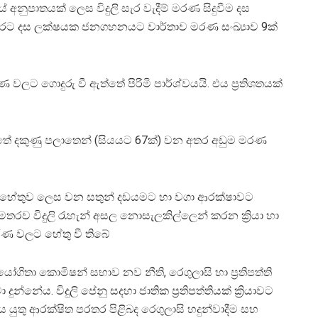
ුපාතයක් ලෙස විදුලි සැර වැදීම් මරණ සිදුවීම දස
මෙරට දස ලක්ෂයක ජනගහනයට වාර්තාව මරණ සංඛ්‍යාව 9ක්
ණ වලට ගොදුරු වී ඇත්තේ පිරිමි පාර්ශ්වයයි. එය ප්‍රතිශතයක්
ඇත්තේ දකුණු පලාතෙන් (සියයට 67ක්) වන අතර අඩුම මරණ
ලපෑ හේතුව ලෙස වන සතුන් දඩයමට හා වගා ආරක්ෂාවට
තරව විදුලි රැහැන් අසල නොසැලකිල්ලෙන් කරන ක්‍රියා හා
් මරණ වලට හේතු වී තිබේ
ෝගිතා කොමිෂන් සභාව නව නීති, රෙගුලාසි හා ප්‍රතිපත්ති
න්නේය. විදුලි පේනු සදහා ජාතික ප්‍රතිපත්තියක් ක්‍රියාවට
වතිය යුතු ආරක්ෂිත පරතර පිළිබද රෙගුලාසි හදුන්වාදීම සහ