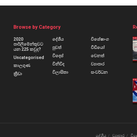
Browse by Category
R
2020
දේශීය
විශේෂාංග
පාර්ලිමේන්තුවට
පුවත්
වීඩියෝ
යන 225 කවුද?
විදෙස්
වෙනත්
Uncategorised
විනිවිද
ව්‍යාපාර
කාලගුණ
විලාසිතා
සංවර්ධන
ක්‍රීඩා
දේශීය
ව්‍යාපාර
විද