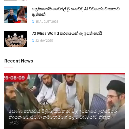
ලෝකයේම වෛරල් වූ සංවේදී AI වීඩියෝවේ කතාව
ඇත්තක්
15 AUGUST 2025
72 Miss World තරඟයෙන් ඈ ඉවත් වෙයි
22 MAY 2025
Recent News
සෞඛ්‍ය තත්ත්වය පිළිබඳ කටකතා මැද ඉරානයේ උත්තරීතර
නායක මොජ්ටබා කම්නේයිගේ පළමු වීඩියෝව නිකුත්
වෙයි