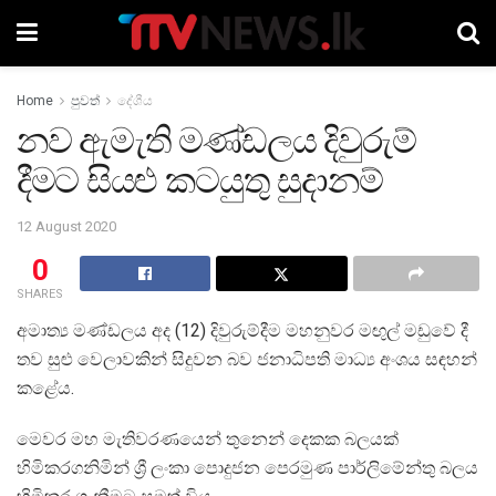
Home
පුවත්
දේශීය
නව ඇමැති මණ්ඩලය දිවුරුම්
දීමට සියළු කටයුතු සුදානම්
12 August 2020
0
SHARES
අමාත්‍ය මණ්ඩලය අද (12) දිවුරුම්දීම මහනුවර මඟුල් මඩුවේ දී
තව සුළු වෙලාවකින් සිදුවන බව ජනාධිපති මාධ්‍ය අංශය සඳහන්
කළේය.
මෙවර මහ මැතිවරණයෙන් තුනෙන් දෙකක බලයක්
හිමිකරගනිමින් ශ්‍රී ලංකා පොදුජන පෙරමුණ පාර්ලිමේන්තු බලය