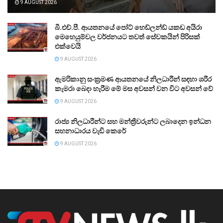
9 AUGUST 2026
බී.එච්.පී. ආයතනයේ පෝට් හෙඩ්ලන්ඩ් යකඩ අයිරා
මෙහෙයුම්වල වර්ජනයට තවත් සේවකයින් පිරිසක්
එක්වෙයි
9 AUGUST 2026
ඇමරිකානු සංක්‍රමණ ආයතනයේ නිලධාරීන් සඳහා ශරීර
කැමරා බෙදා හැරීම මේ මස අවසන් වන විට අවසන් වේ
9 AUGUST 2026
රාජ්‍ය නිලධාරීන්ට සහ මන්ත්‍රීවරුන්ට ලබාදෙන ඉන්ධන
සහනාධාරය වැඩි කෙරේ
9 AUGUST 2026