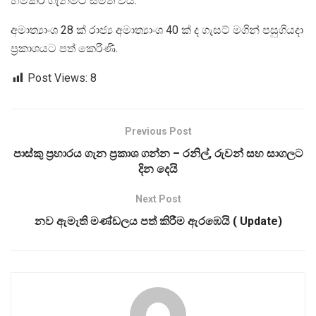
හිමිකර ගැනීමට සමත් විය.
අමාත්‍යාංශ 28 ක් රාජ්‍ය අමාත්‍යාංශ 40 ක් ද ගැසට් මගින් පසුගියදා
ප්‍රකාශයට පත් කෙරිණි.
Post Views:
8
Previous Post
පාස්කු ප්‍රහාරය ගැන ප්‍රකාශ ගන්න – රනිල්, රුවන් සහ සාගලට
දින දෙයි
Next Post
නව ඇමැති මණ්ඩලය පත් කිරීම ඇරඹෙයි ( Update)