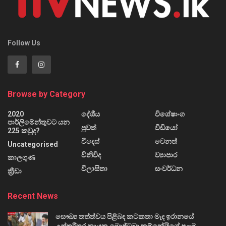
Follow Us
Browse by Category
2020
දේශීය
විශේෂාංග
පාර්ලිමේන්තුවට යන
පුවත්
වීඩියෝ
225 කවුද?
විදෙස්
වෙනත්
Uncategorised
විනිවිද
ව්‍යාපාර
කාලගුණ
විලාසිතා
සංවර්ධන
ක්‍රීඩා
Recent News
සෞඛ්‍ය තත්ත්වය පිළිබඳ කටකතා මැද ඉරානයේ