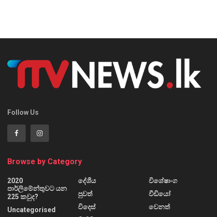
Follow Us
Browse by Category
2020
දේශීය
විශේෂාංග
පාර්ලිමේන්තුවට යන
පුවත්
වීඩියෝ
225 කවුද?
විදෙස්
වෙනත්
Uncategorised