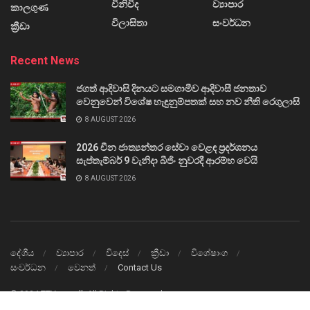
විනිවිද
ව්‍යාපාර
කාලගුණ
විලාසිතා
සංවර්ධන
ක්‍රීඩා
Recent News
ජගත් ආදිවාසි දිනයට සමගාමීව ආදිවාසී ජනතාව
වෙනුවෙන් විශේෂ හැඳුනුම්පතක් සහ නව නීති රෙගුලාසි
8 AUGUST 2026
2026 චීන ජාත්‍යන්තර සේවා වෙළඳ ප්‍රදර්ශනය
සැප්තැම්බර් 9 වැනිදා බීජිං නුවරදී ආරම්භ වෙයි
8 AUGUST 2026
දේශීය
ව්‍යාපාර
විදෙස්
ක්‍රීඩා
විශේෂාංග
සංවර්ධන
වෙනත්
Contact Us
© 2024
TTVnews.lk
All Rights Reserved