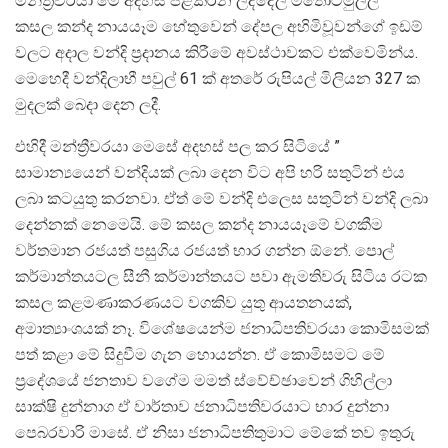
මන්ත්‍රීවරයා මේ අදහස් පළකරන ලද්දේල මීතොටමුල්ල
කසල කන්ද නායයෑම හේතුවෙන් දේපල අහිමිවූවන්ගේ ඉඩම්
වලට අදාල වන්දි ප්‍රදානය කිරීමේ අවස්ථාවකට එක්වෙමින්ය.
මෙහෙදී වන්දිලාභී පවුල් 61 ක් අතරේ රුපියල් මිලියන 327 ක
මුදලක් බෙදා දෙන ලදී.
එහිදී මන්ත්‍රීවරයා මෙසේ අදහස් පල කර සිටියේ ”
සාමාන්‍යයෙන් වන්දියක් ලබා දෙන විට අපි හරි සතුටින් එය
ලබා කටයුතු කරනවා. ඒත් මේ වන්දි එලෙස සතුටින් වන්දි ලබා
දෙන්නක් නෙමෙයි. මේ කසල කන්ද නායයෑමේ වගකීම
වර්තමාන රජයත් පසුගිය රජයත් භාර ගන්න ඕනේ. පොල්
කර්මාන්තයටල සීනී කර්මාන්තයට පවා ඇමතිවරු සිටිය රටක
කසල කළමණාකරණයට වගකිව යුතු ආයතනයක්,
අමාත්‍යාංශයක් නෑ. විශේෂයෙන්ම ජනාධිපතිවරයා කොමිසමක්
පත් කළා මේ සිදුවීම ගැන හොයන්න. ඒ කොමිසමට මේ
ප්‍රදේශයේ ජනතාව වගේම මමත් ස්වේච්ඡාවෙන් ගිහිල්ලා
සාක්ෂි දුන්නාග ඒ වාර්තාව ජනාධිපතිවරයාට භාර දුන්නා
පෙබරවාරි මාසේ. ඒ නිසා ජනාධිපතිතුමාට මේකේ තව ඉතුරු