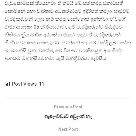
වැඩකොටසක් තියෙනවා. ඒ තමයි මේ පත් කරපු ජනාධිපති
කොමිෂන් සභා වාර්තාව අධිකරණයට ඉදිරිපත් කරලා. සෘජුවම
වැරදි කරුවන් ලෙස නම් කරපු දෙන්නෙක් ඉන්නවා. ඒ වගේ
රාජ්‍ය ආයතන 05 ක් තියෙනවා, මේ වැරදිකරුන්ට විරුද්ධව
නීතිමය ක්‍රියාමාර්ග අරගන්න ඕනේ. පසුව ඒ වැරදිකරුවන්
හිරේ යවනකම් මේක ඉවර වෙන්නේ නෑ. මේ වන්දි ලබා ගන්න
මං මහන්සි වුනා වගේම, මේ විපතට වගකිව යුතු අය හිරේ
දානකම් මහන්සිවෙනවා යැයි මන්ත්‍රීවරයා පැවසීය.
Post Views:
11
Previous Post
ගැලෙව්වාට අවුලක් නෑ
Next Post