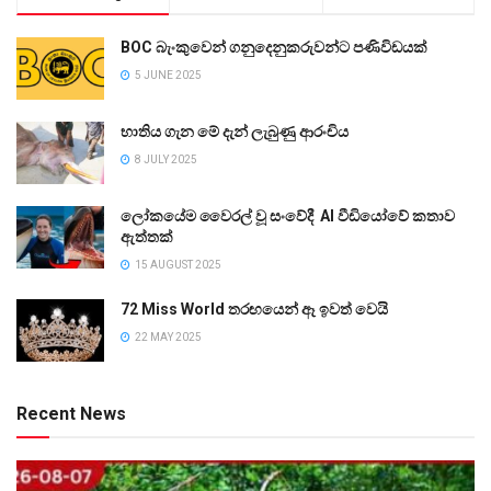
BOC බැංකුවෙන් ගනුදෙනුකරුවන්ට පණිවිඩයක්
5 JUNE 2025
භාතිය ගැන මේ දැන් ලැබුණු ආරංචිය
8 JULY 2025
ලෝකයේම වෛරල් වූ සංවේදී AI වීඩියෝවේ කතාව
ඇත්තක්
15 AUGUST 2025
72 Miss World තරඟයෙන් ඈ ඉවත් වෙයි
22 MAY 2025
Recent News