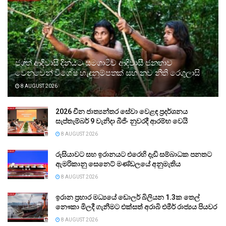
ජගත් ආදිවාසි දිනයට සමගාමීව ආදිවාසී ජනතාව
වෙනුවෙන් විශේෂ හැඳුනුම්පතක් සහ නව නීති රෙගුලාසි
8 AUGUST 2026
2026 චීන ජාත්‍යන්තර සේවා වෙළඳ ප්‍රදර්ශනය
සැප්තැම්බර් 9 වැනිදා බීජිං නුවරදී ආරම්භ වෙයි
8 AUGUST 2026
රුසියාවට සහ ඉරානයට එරෙහි දැඩි සම්බාධක පනතට
ඇමරිකානු සෙනෙට් මණ්ඩලයේ අනුමැතිය
8 AUGUST 2026
ඉරාන ප්‍රහාර මධ්‍යයේ ඩොලර් බිලියන 1.3ක තෙල්
නෞකා මිලදී ගැනීමට එක්සත් අරාබි එමීර් රාජ්‍යය පියවර
8 AUGUST 2026