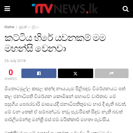
Home
පුවත්
ක්‍රීඩා
කට්ටිය හිරේ යවනකම් මම
මහන්සි වෙනවා
26 July 2018
0
SHARES
මීතොටමුල්ල කසල කන්ද නායයෑම පිළිබදව විමර්ශනයට පත්
කල ජනාධිපති විමර්ශන කොමිෂන් සභාවේ වාර්තාව මේ
පසුගිය පෙබරවාරි මාසයේදී ජනාධිපතිතුමාට භාර දී ඇති බවත්,
මේ වන තෙක් ඒ සම්බන්ධව නඩු පැවරීමක් සිදුව නැති බවත්
පාර්ලිමේන්තු මන්ත්‍රී එස්.එම්.මරික්කාර් මහතා පැවසීය.