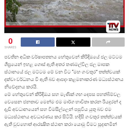
0
SHARES
පවතින අධික වර්ෂාපතනය හේතුවෙන් කිරිඳිඔයේ ජල මට්ටම
ශීඝ්
රයෙන් ඉහළ ගොස් ඇති අතර තණමල්විල ජල මාපක
ස්ථානයේ ජල මට්ටම මේ වන විට “මහ ගංවතුර” තත්ත්වයක්
දක්වා වර්ධනය වී ඇති බව ආපදා කළමනාකරණ මධ්
යස්ථානය
නිවේදනය කරයි.
මේ හේතුවෙන් කිරිඳිඔය සහ මැණික් ගඟ දෙපස පහත්බිම්වල
වෙසෙන ජනතාව මෙන්ම එම මාර්ග භාවිතා කරන රියදුරන් ද
දැඩි අවධානයෙන් සහ විමසිල්ලෙන් පසුවිය යුතු බව එම
මධ්
යස්ථානය අවධාරණය කර සිටියි. හදිසි ගංවතුර තත්ත්වයක්
ඇති වුවහොත් ආරක්
ෂිත ස්ථාන කරා යොමු වීමට සූදානමින්