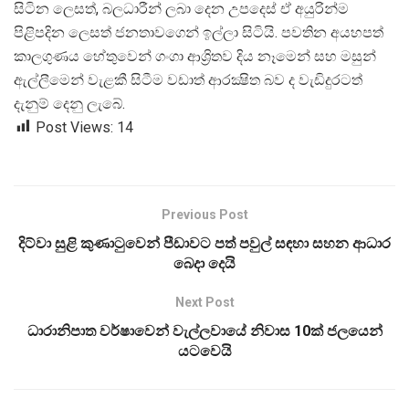
සිටින ලෙසත්, බලධාරීන් ලබා දෙන උපදෙස් ඒ අයුරින්ම
පිළිපදින ලෙසත් ජනතාවගෙන් ඉල්ලා සිටියි. පවතින අයහපත්
කාලගුණය හේතුවෙන් ගංගා ආශ්
රිතව දිය නෑමෙන් සහ මසුන්
ඇල්ලීමෙන් වැළකී සිටීම වඩාත් ආරක්
ෂිත බව ද වැඩිදුරටත්
දැනුම් දෙනු ලැබේ.
Post Views:
14
Previous Post
දිට්වා සුළි කුණාටුවෙන් පීඩාවට පත් පවුල් සඳහා සහන ආධාර
බෙදා දෙයි
Next Post
ධාරානිපාත වර්ෂාවෙන් වැල්ලවායේ නිවාස 10ක් ජලයෙන්
යටවෙයි