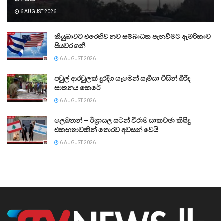
6 AUGUST 2026
කියුබාවට එරෙහිව නව සම්බාධක පැනවීමට ඇමරිකාව
පියවර ගනී
6 AUGUST 2026
පවුල් ආරවුලක් දුරදිග යෑමෙන් සැමියා විසින් බිරිඳ
ඝාතනය කෙරේ
6 AUGUST 2026
ලෙබනන් – ඊශ්‍රායල සටන් විරාම සාකච්ඡා කිසිදු
එකඟතාවකින් තොරව අවසන් වෙයි
6 AUGUST 2026