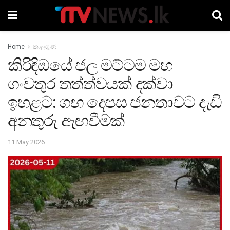
Home
කාලගුණ
කිරිඳිඔයේ ජල මට්ටම මහ
ගංවතුර තත්ත්වයක් දක්වා
ඉහළට: ගඟ දෙපස ජනතාවට දැඩි
අනතුරු ඇඟවීමක්
11 May 2026