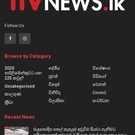
Follow Us
Browse by Category
2020
දේශීය
විශේෂාංග
පාර්ලිමේන්තුවට යන
පුවත්
වීඩියෝ
225 කවුද?
විදෙස්
වෙනත්
Uncategorised
විනිවිද
ව්‍යාපාර
කාලගුණ
විලාසිතා
සංවර්ධන
ක්‍රීඩා
Recent News
මැදපෙරදිග තෙල් සැපයුම අඩුවීම පියවා ගැනීමට
සයිනොපෙක් සමාගම රුසියානු තෙල් ආනයනය ඉහළ