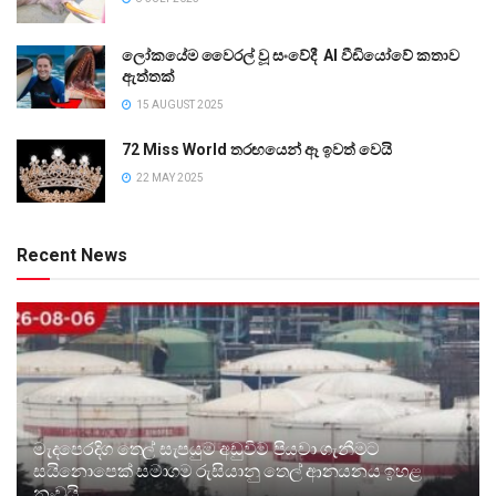
ලෝකයේම වෛරල් වූ සංවේදී AI වීඩියෝවේ කතාව
ඇත්තක්
15 AUGUST 2025
72 Miss World තරඟයෙන් ඈ ඉවත් වෙයි
22 MAY 2025
Recent News
මැදපෙරදිග තෙල් සැපයුම අඩුවීම පියවා ගැනීමට
සයිනොපෙක් සමාගම රුසියානු තෙල් ආනයනය ඉහළ
නංවයි