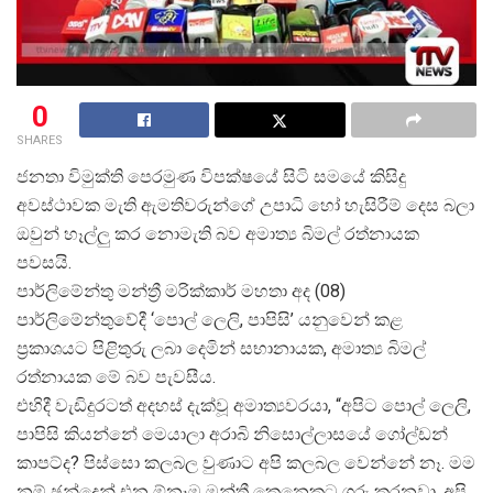
0
SHARES
ජනතා විමුක්ති පෙරමුණ විපක්ෂයේ සිටි සමයේ කිසිදු
අවස්ථාවක මැති ඇමතිවරුන්ගේ උපාධි හෝ හැසිරීම් දෙස බලා
ඔවුන් හෑල්ලු කර නොමැති බව අමාත්
ය බිමල් රත්නායක
පවසයි.
පාර්ලිමේන්තු මන්ත්
රී මරික්කාර් මහතා අද (08)
පාර්ලිමේන්තුවේදී ‘පොල් ලෙලි, පාපිසි’ යනුවෙන් කළ
ප්
රකාශයට පිළිතුරු ලබා දෙමින් සභානායක, අමාත්
ය බිමල්
රත්නායක මේ බව පැවසීය.
එහිදී වැඩිදුරටත් අදහස් දැක්වූ අමාත්
යවරයා, “අපිට පොල් ලෙලි,
පාපිසි කියන්නේ මෙයාලා අරාබි නිසොල්ලාසයේ ගෝල්ඩන්
කාපට්ද? පිස්සො කලබල වුණාට අපි කලබල වෙන්නේ නෑ. මම
නම් ඡන්දෙන් එන ඕනෑම මන්ත්
රී කෙනෙකුට ගරු කරනවා. අපි