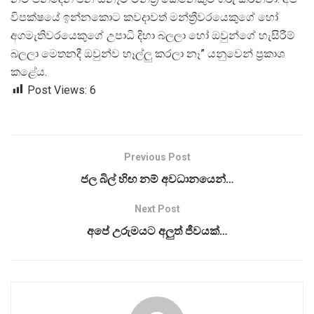
විපක්ෂයේ ඉන්නකොට කවදාවත් මන්ත්
රීවරයෙකුගේ හෝ
අගමැතිවරයෙකුගේ උපාධි දිහා බලලා හෝ ඔවුන්ගේ හැසිරීම්
බලලා මෙතනදී ඔවුන්ව හෑල්ලු කරලා නෑ” යනුවෙන් ප්
රකාශ
කළේය.
Post Views:
6
Previous Post
ජල බිල් හිඟ නම් අවධානයෙන්…
Next Post
අපේ උරුමයට අලුත් ජීවයක්…