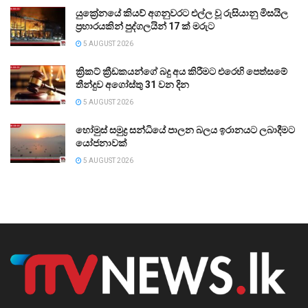
යුක්‍රේනයේ කියව් අගනුවරට එල්ල වූ රුසියානු මිසයිල
ප්‍රහාරයකින් පුද්ගලයින් 17 ක් මරුට
5 AUGUST 2026
ක්‍රිකට් ක්‍රීඩකයන්ගේ බදු අය කිරීමට එරෙහි පෙත්සමේ
තීන්දුව අගෝස්තු 31 වන දින
5 AUGUST 2026
හෝමුස් සමුද්‍ර සන්ධියේ පාලන බලය ඉරානයට ලබාදීමට
යෝජනාවක්
5 AUGUST 2026