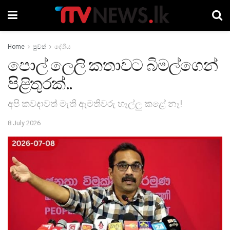
Home
පුවත්
දේශීය
පොල් ලෙලි කතාවට බිමල්ගෙන්
පිළිතුරක්..
අපි කවදාවත් මැති ඇමතිවරු හෑල්ලු කළේ නෑ!
8 July 2026