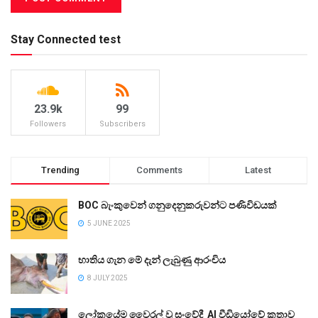
Stay Connected test
23.9k
99
Followers
Subscribers
Trending
Comments
Latest
BOC බැංකුවෙන් ගනුදෙනුකරුවන්ට පණිවිඩයක්
5 JUNE 2025
භාතිය ගැන මේ දැන් ලැබුණු ආරංචිය
8 JULY 2025
ලෝකයේම වෛරල් වූ සංවේදී AI වීඩියෝවේ කතාව