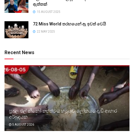
ඇත්තක්
15 AUGUST 2025
72 Miss World තරඟයෙන් ඈ ඉවත් වෙයි
22 MAY 2025
Recent News
ප්‍රබල එල් නීනෝ තත්ත්වය හමුවේ ලෝකයට දැඩි ආහාර
අර්බුදයක
5 AUGUST 2026