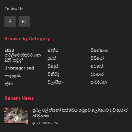
Follow Us
Browse by Category
2020
දේශීය
විශේෂාංග
පාර්ලිමේන්තුවට යන
පුවත්
වීඩියෝ
225 කවුද?
විදෙස්
වෙනත්
Uncategorised
විනිවිද
ව්‍යාපාර
කාලගුණ
විලාසිතා
සංවර්ධන
ක්‍රීඩා
Recent News
ප්‍රබල එල් නීනෝ තත්ත්වය හමුවේ ලෝකයට දැඩි ආහාර
අර්බුදයක
5 AUGUST 2026