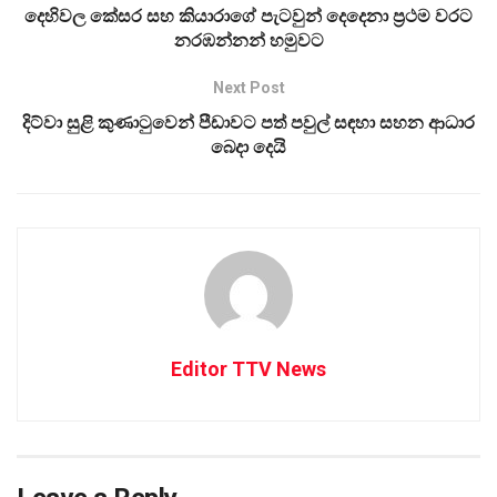
දෙහිවල කේසර සහ කියාරාගේ පැටවුන් දෙදෙනා ප්‍රථම වරට
නරඹන්නන් හමුවට
Next Post
දිට්වා සුළි කුණාටුවෙන් පීඩාවට පත් පවුල් සඳහා සහන ආධාර
බෙදා දෙයි
Editor TTV News