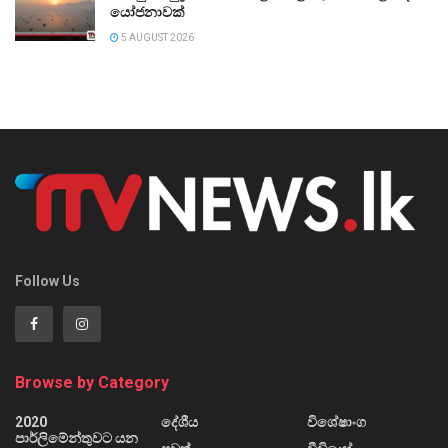
යෝජනාවක්
5 AUGUST 2026
Follow Us
Browse by Category
2020
දේශීය
විශේෂාංග
පාර්ලිමේන්තුවට යන