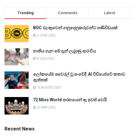
Trending
Comments
Latest
BOC බැංකුවෙන් ගනුදෙනුකරුවන්ට පණිවිඩයක්
5 JUNE 2025
භාතිය ගැන මේ දැන් ලැබුණු ආරංචිය
8 JULY 2025
ලෝකයේම වෛරල් වූ සංවේදී AI වීඩියෝවේ කතාව
ඇත්තක්
15 AUGUST 2025
72 Miss World තරඟයෙන් ඈ ඉවත් වෙයි
22 MAY 2025
Recent News