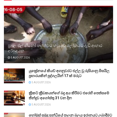
ප්‍රබල එල් නීනෝ තත්ත්වය හමුවේ ලෝකයට දැඩි ආහාර
අර්බුදයක
5 AUGUST 2026
යුක්‍රේනයේ කියව් අගනුවරට එල්ල වූ රුසියානු මිසයිල
ප්‍රහාරයකින් පුද්ගලයින් 17 ක් මරුට
5 AUGUST 2026
ක්‍රිකට් ක්‍රීඩකයන්ගේ බදු අය කිරීමට එරෙහි පෙත්සමේ
තීන්දුව අගෝස්තු 31 වන දින
5 AUGUST 2026
හෝමුස් සමුද්‍ර සන්ධියේ පාලන බලය ඉරානයට ලබාදීමට