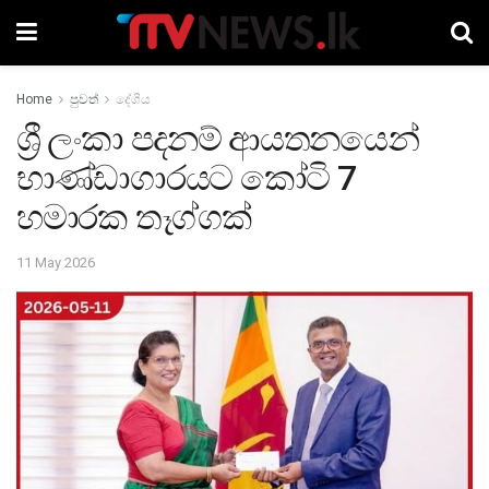
Home
පුවත්
දේශීය
ශ්‍රී ලංකා පදනම් ආයතනයෙන්
භාණ්ඩාගාරයට කෝටි 7
හමාරක තෑග්ගක්
11 May 2026