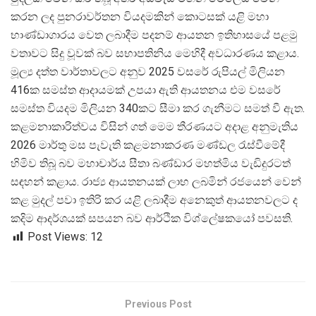
කරන ලද පුනරාවර්තන වියදමකින් කොටසක් යළි මහා
භාණ්ඩාගාරය වෙත ලබාදීම පදනම් ආයතන ඉතිහාසයේ පළමු
වතාවට සිදු වූවක් බව සභාපතිනිය මෙහිදී අවධාරණය කළාය.
මූල්
ය දත්ත වාර්තාවලට අනුව 2025 වසරේ රුපියල් මිලියන
416ක සමස්ත ආදායමක් උපයා ඇති ආයතනය එම වසරේ
සමස්ත වියදම මිලියන 340කට සීමා කර ගැනීමට සමත් වී ඇත.
කළමනාකාරිත්වය විසින් ගත් මෙම තීරණයට අදාළ අනුමැතිය
2026 මාර්තු මස පැවැති කළමනාකරණ මණ්ඩල රැස්වීමේදී
හිමිව තිබූ බව මහාචාර්ය සීතා බණ්ඩාර මහත්මිය වැඩිදුරටත්
සඳහන් කළාය. රාජ්
ය ආයතනයක් ලාභ ලබමින් රජයෙන් වෙන්
කළ මුදල් පවා ඉතිරි කර යළි ලබාදීම අනෙකුත් ආයතනවලට ද
කදිම ආදර්ශයක් සපයන බව ආර්ථික විශ්ලේෂකයෝ පවසති.
Post Views:
12
Previous Post