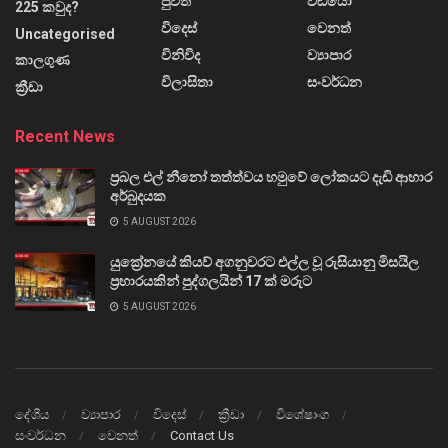
පුවත්
වීඩියෝ
225 කවුද?
විදෙස්
වෙනත්
Uncategorised
විනිවිද
ව්‍යාපාර
කාලගුණ
විලාසිතා
සංවර්ධන
ක්‍රීඩා
Recent News
ප්‍රබල එල් නීනෝ තත්ත්වය හමුවේ ලෝකයට දැඩි ආහාර
අර්බුදයක
5 AUGUST 2026
යුක්‍රේනයේ කියව් අගනුවරට එල්ල වූ රුසියානු මිසයිල
ප්‍රහාරයකින් පුද්ගලයින් 17 ක් මරුට
5 AUGUST 2026
දේශීය
ව්‍යාපාර
විදෙස්
ක්‍රීඩා
විශේෂාංග
සංවර්ධන
වෙනත්
Contact Us