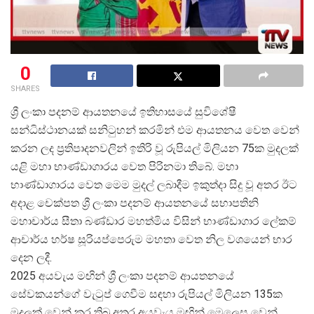
0
SHARES
ශ්
රී ලංකා පදනම් ආයතනයේ ඉතිහාසයේ සුවිශේෂී
සන්ධිස්ථානයක් සනිටුහන් කරමින් එම ආයතනය වෙත වෙන්
කරන ලද ප්
රතිපාදනවලින් ඉතිරි වූ රුපියල් මිලියන 75ක මුදලක්
යළි මහා භාණ්ඩාගාරය වෙත පිරිනමා තිබේ. මහා
භාණ්ඩාගාරය වෙත මෙම මුදල් ලබාදීම ඉකුත්දා සිදු වූ අතර ඊට
අදාළ චෙක්පත ශ්
රී ලංකා පදනම් ආයතනයේ සභාපතිනි
මහාචාර්ය සීතා බණ්ඩාර මහත්මිය විසින් භාණ්ඩාගාර ලේකම්
ආචාර්ය හර්ෂ සූරියප්පෙරුම මහතා වෙත නිල වශයෙන් භාර
දෙන ලදී.
2025 අයවැය මඟින් ශ්
රී ලංකා පදනම් ආයතනයේ
සේවකයන්ගේ වැටුප් ගෙවීම සඳහා රුපියල් මිලියන 135ක
මුදලක් වෙන් කර තිබූ අතර අයවැය මඟින් මෙලෙස වෙන්