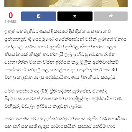
0
SHARES
ඉකුත් මහමැතිවරණයේදී කළුතර දිස්ත්‍රික්කය සඳහා නව
ප්‍රජාතන්ත්‍රවාදී පෙරමුණේ අපේක්ෂකයින් විසින් ලබාගත් මනාප
ඡන්ද යළි ගණනය කර අලුතින් ප්‍රතිඵල නිකුත් කරන ලෙස
නියෝගයක් නිකුත් කරන්නැයි ඉල්ලා හිටපු අමාත්‍ය රාජිත
සේනාරත්න මහතා විසින් ඉදිරිපත් කළ මූලික අයිතිවාසිකම්
පෙත්සමක් කරුණු සලකාබැලීම සඳහා සැප්තැම්බර් මස 30
වනදා කැඳවන ලෙස ශ්‍රේෂ්ඨාධිකරණය දින නියම කළේය.
මෙම පෙත්සම අද (06) ප්‍රීති පද්මන් සූරසේන, ජනක් ද
සිල්වා සහ සම්පත් අබේකෝන් යන ත්‍රිපුද්ගල ශ්‍රේෂ්ඨාධිකරණ
විනිසුරු මඩුල්ල ඉදිරියේ කැඳවනු ලැබීය.
මෙම පෙත්සමේ වගඋත්තරකරුවන් ලෙස මැතිවරණ කොමිසම
සහ එහි සභාපති ඇතුළු සාමාජිකයින්, කළුතර තේරීම් භාර