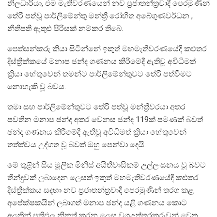
නිලධාරියා, එම මැතිවරණයෙන් නව ප්‍රජාතන්ත්‍රවාදී පෙරමුණින්
තේරී පත්වූ පාර්ලිමේන්තු මන්ත්‍රී රෝහිත අබේගුණවර්ධන ,
නීතිපති ඇතුළු පිරිසක් නම්කර තිබේ.
පෙත්සන්කරු කියා සිටින්නේ ඉකුත් මහමැතිවරණයේදී කළුතර
දිස්ත්‍රික්කයේ මනාප ඡන්ද ගණනය කිරීමේදී ඇතිවූ අවිධිමත්
ක්‍රියා හේතුවෙන් තමන්ට පාර්ලිමේන්තුවට තේරී පත්වීමට
නොහැකි වූ බවය.
තමා සහ පාර්ලිමේන්තුවට තේරි පත්වූ මන්ත්‍රීවරයා අතර
පවතින මනාප ඡන්ද අතර වෙනස ඡන්ද 119ක් පමණක් බවත්
ඡන්ද ගණනය කිරීමේදී ඇතිවූ අවිධිමත් ක්‍රියා හේතුවෙන්
තත්ත්වය උද්ගත වූ බවත් ඔහු පෙන්වා දෙයි.
මේ තුළින් සිය මූලික මිනිස් අයිතිවාසිකම් උල්ලංඝනය වූ බවට
තීන්දුවක් ලබාදෙන ලෙසත් ඉකුත් මහමැතිවරණයේදී කළුතර
දිස්ත්‍රික්කය සඳහා නව ප්‍රජාතන්ත්‍රවාදී පෙරමුණින් තරග කළ
අපේක්ෂකයින් ලබාගත් මනාප ඡන්ද යළි ගණනය කොට
අලුතින් ප්‍රතිඵල නිකුත් කරන ලෙස වගඋත්තරකරුවන් වෙත