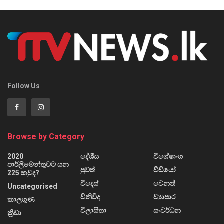
Follow Us
Browse by Category
2020
දේශීය
විශේෂාංග
පාර්ලිමේන්තුවට යන
පුවත්
වීඩියෝ
225 කවුද?
විදෙස්
වෙනත්
Uncategorised
විනිවිද
ව්‍යාපාර
කාලගුණ
විලාසිතා
සංවර්ධන
ක්‍රීඩා