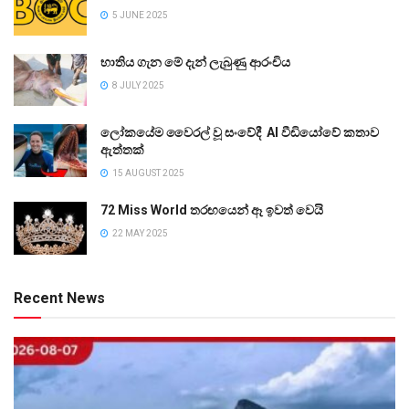
5 JUNE 2025
භාතිය ගැන මේ දැන් ලැබුණු ආරංචිය
8 JULY 2025
ලෝකයේම වෛරල් වූ සංවේදී AI වීඩියෝවේ කතාව
ඇත්තක්
15 AUGUST 2025
72 Miss World තරඟයෙන් ඈ ඉවත් වෙයි
22 MAY 2025
Recent News