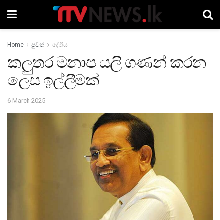
Home
පුවත්
දේශීය
කලුතර මනාප යලි ගණන් කරන
ලෙස ඉල්ලීමක්
6 March 2025