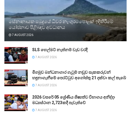
සේනානායක සමුද්‍රයේ ධීවර නැංගුරම්පොළක් ඉදිකිරීමේ
යෝජනාව පිළිබඳව අවධානය
7 AUGUST 2026
SLS හෙල්මට් නැත්නම් වැඩ වරදී
7 AUGUST 2026
මීගමුව බන්ධනාගාර ගැටුම් නඩුව සැකකරුවන්
හඳුනාගැනීමේ පෙරට්ටුව අගෝස්තු 21 දක්වා කල් තැබේ
7 AUGUST 2026
2026 වසරේ 05 ශ්‍රේණිය ශිෂ්‍යත්ව විභාගය අනිද්දා
මධ්‍යස්ථාන 2,723කදී පැවැත්වේ
7 AUGUST 2026