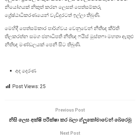
නියෝගයක් නිකුත් කරන ලෙසත් පෙත්සම්කරු
ශ්‍රේෂ්ඨාධිකරණයෙන් වැඩිදුරටත් ඉල්ලා තිබුණි.
මෙහිදී පෙත්සම්කාර පාර්ශ්වය වෙනුවෙන් නීතීඥ කීර්ති
තිලකරත්න සමග ජනාධිපති නීතිඥ ෆයිස් මුස්තෆා මහතා ඇතුළු
නීතිඥ මණ්ඩලයක් පෙනී සිට තිබුණි.
අද දෙරණ
Post Views:
25
Previous Post
නිසි ලෙස අක්ෂි පරීක්ෂා කර බලා ග්ලූකෝමාවෙන් බේරෙමු
Next Post