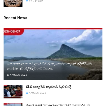
22 MAY 2025
Recent News
සේනානායක සමුද්‍රයේ ධීවර නැංගුරම්පොළක් ඉදිකිරීමේ
යෝජනාව පිළිබඳව අවධානය
7 AUGUST 2026
SLS හෙල්මට් නැත්නම් වැඩ වරදී
7 AUGUST 2026
මීගමුව බන්ධනාගාර ගැටුම් නඩුව සැකකරුවන්