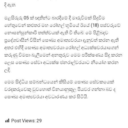
දි ඇත.
මළසිරුරු 05 ක් ඥාතීන්ට බාරදීමේ දී මාරුවීමක් සිදුවීම
හේතුවෙන් කළුතර මහ රෝහල් භූමියේ ඊයේ (18) පස්වරුවේ
නොසන්සුන්කාරි තත්ත්වයක් ඇති වී තිබේ. මේ පිළිබදව
ප්‍රදේශවාසීන් විසින් සෞඛ්‍ය අමාත්‍යවරයා දැනුවත් කරන ඇති
අතර එහිදී සෞඛ්‍ය අමාත්‍යවරයා රෝහල් අධ්‍යක්ෂවරයාගෙන්
කරුණු විමසා බැලීමෙන් අනතුරුව මෙම පරීක්ෂණය සිදු කරන
ලෙස සෞඛ්‍ය සේවා අධ්‍යක්ෂ ජනරාල්වරයාට නියෝග කරන
ලදි.
මෙම සිද්ධිය සම්බන්ධයෙන් කිසියම් සෞඛ්‍ය සේවකයෙක්
වරදකරුවෙකු වුවහොත් විනයානුකූල පියවර ගන්නා බව ද
සෞඛ්‍ය අමාත්‍යවරයා අවධාරණය කර සිටියි.
Post Views:
29