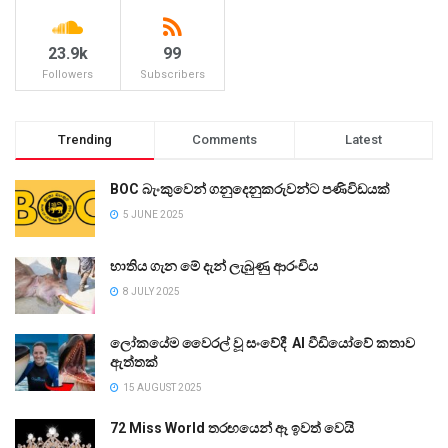
23.9k
99
Followers
Subscribers
Trending
Comments
Latest
BOC බැංකුවෙන් ගනුදෙනුකරුවන්ට පණිවිඩයක්
5 JUNE 2025
භාතිය ගැන මේ දැන් ලැබුණු ආරංචිය
8 JULY 2025
ලෝකයේම වෛරල් වූ සංවේදී AI වීඩියෝවේ කතාව
ඇත්තක්
15 AUGUST 2025
72 Miss World තරඟයෙන් ඈ ඉවත් වෙයි