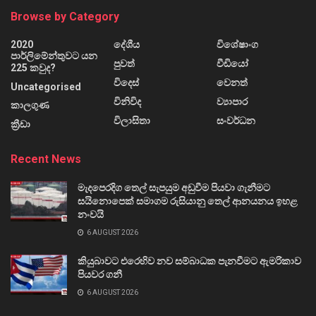
Browse by Category
2020
දේශීය
විශේෂාංග
පාර්ලිමේන්තුවට යන
පුවත්
වීඩියෝ
225 කවුද?
විදෙස්
වෙනත්
Uncategorised
විනිවිද
ව්‍යාපාර
කාලගුණ
විලාසිතා
සංවර්ධන
ක්‍රීඩා
Recent News
මැදපෙරදිග තෙල් සැපයුම අඩුවීම පියවා ගැනීමට
සයිනොපෙක් සමාගම රුසියානු තෙල් ආනයනය ඉහළ
නංවයි
6 AUGUST 2026
කියුබාවට එරෙහිව නව සම්බාධක පැනවීමට ඇමරිකාව
පියවර ගනී
6 AUGUST 2026