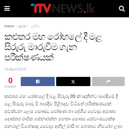
Home
පුවත්
දේශීය
කළුතර මහ රෝහලේ දී මළ
සිරුරු මාරුවීම ගැන
පරීක්ෂණයක්
19 April 2019
0
SHARES
කළුතර මහ රෝහලේ දී මළ සිරුරු 05 ක් ඥාතීන්ට බාරදීමේ දී
මළ සිරුරු මාරු වී බාරදීම පිළිබදව විධිමත් පරීක්ෂණයක්
පවත්වන ලෙස සෞඛ්‍ය, පෝෂණ හා දේශීය වෛද්‍ය අමාත්‍ය
දොස්තර රාජිත සේනාරත්න මහතා සෞඛ්‍ය සේවා අධ්‍යක්ෂ
ජනරාල් විශේෂඥ වෛද්‍ය අනිල් ජාසිංහ මහතාට නියෝග ලබා