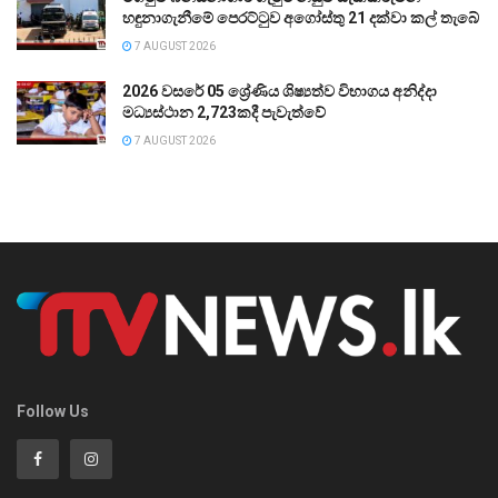
හඳුනාගැනීමේ පෙරට්ටුව අගෝස්තු 21 දක්වා කල් තැබේ
7 AUGUST 2026
2026 වසරේ 05 ශ්‍රේණිය ශිෂ්‍යත්ව විභාගය අනිද්දා
මධ්‍යස්ථාන 2,723කදී පැවැත්වේ
7 AUGUST 2026
Follow Us