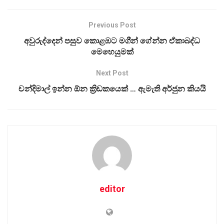
Previous Post
අවුරුද්දෙන් පසුව කොළඹට මගීන් ගේන්න ඒකාබද්ධ
මෙහෙයුමක්
Next Post
චන්දිමාල් ඉන්න ඕන ක්‍රිඩකයෙක් … ඇමැති අර්ජුන කියයි
editor