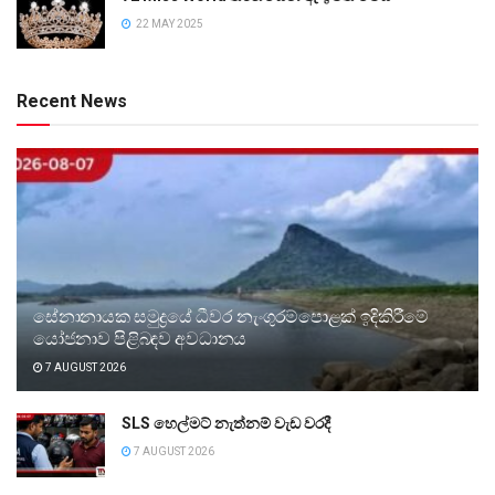
22 MAY 2025
Recent News
සේනානායක සමුද්‍රයේ ධීවර නැංගුරම්පොළක් ඉදිකිරීමේ
යෝජනාව පිළිබඳව අවධානය
7 AUGUST 2026
SLS හෙල්මට් නැත්නම් වැඩ වරදී
7 AUGUST 2026