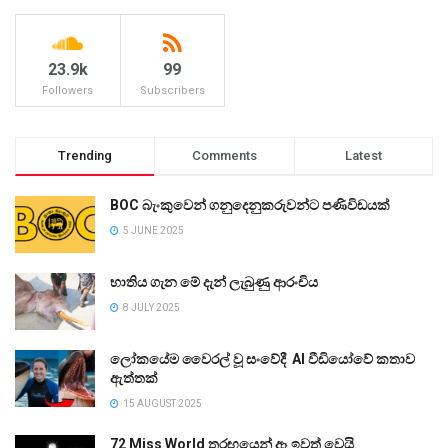
23.9k
99
Followers
Subscribers
Trending
Comments
Latest
BOC බැංකුවෙන් ගනුදෙනුකරුවන්ට පණිවිඩයක්
5 JUNE 2025
භාතිය ගැන මේ දැන් ලැබුණු ආරංචිය
8 JULY 2025
ලෝකයේම වෛරල් වූ සංවේදී AI වීඩියෝවේ කතාව
ඇත්තක්
15 AUGUST 2025
72 Miss World තරඟයෙන් ඈ ඉවත් වෙයි