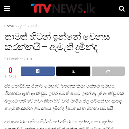
Home
පුවත්
දේශීය
තාමත් හිටන් ඉන්නේ වෙනස
කරන්නයි – ඇමැති දුමින්ද
21 October 2018
0
SHARES
අපි පොඩ්ඩක් එහාට මෙහාට මතයක් කියා ගත්තම සමහරු
හිතනවා දැන් ආණ්ඩුව ඉවර බවත් හෙට ඉඳන් අලුත් ආණ්ඩුවක්
බලයට පත් වෙනවා කියා බව වාරී මාර්ග ජල සම්පත් හා ආපදා
කළමණාකරන අමාත්‍යය දුමින්ද දිසානායක මහතා පවසයි.
අමාත්‍යවරයා කියා සිටින්නේ අපි රට හදන්න, ගම හදන්න