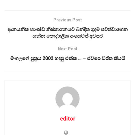
Previous Post
ආනයනික භාණ්ඩ නිෂ්කාශනයට බන්දිත ගුදම් පවත්වාගෙන
යන්න පෞද්ගලික අංශයටත් අවසර
Next Post
මංගලගේ සුත්‍රය 2002 හදපු එක්ක … – ජවිපෙ විජිත කියයි
editor