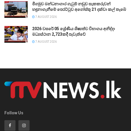
මීගමුව බන්ධනාගාර ගැටුම් නඩුව සැකකරුවන්
හඳුනාගැනීමේ පෙරට්ටුව අගෝස්තු 21 දක්වා කල් තැබේ
7 AUGUST 2026
2026 වසරේ 05 ශ්‍රේණිය ශිෂ්‍යත්ව විභාගය අනිද්දා
මධ්‍යස්ථාන 2,723කදී පැවැත්වේ
7 AUGUST 2026
Follow Us