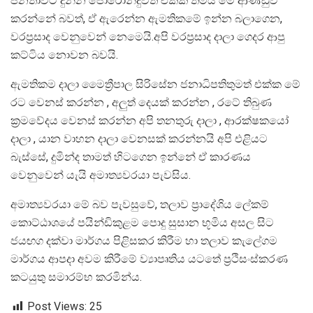
ජනතාවට දුන්න පොරොන්දුවත් එක්ක තමයි මේ ආණ්ඩුව
කරන්නේ බවත්, ඒ ඇරෙන්න ඇමතිකමේ ඉන්න බලාගෙන,
වරප්‍රසාද වෙනුවෙන් නෙමෙයි.අපි වරප්‍රසාද දාලා ගෙදර ආපු
කට්ටිය නොවන බවයි.
ඇමතිකම දාලා මෛත්‍රීපාල සිරිසේන ජනාධිපතිතුමත් එක්ක මේ
රට වෙනස් කරන්න , අලුත් දෙයක් කරන්න , රටේ තිබුණ
ක්‍රමවේදය වෙනස් කරන්න අපි තනතුරු දාලා , ආරක්ෂකයෝ
දාලා , යාන වාහන දාලා වෙනසක් කරන්නයි අපි එළියට
බැස්සේ, දුමින්ද තාමත් හිටගෙන ඉන්නේ ඒ කාරණය
වෙනුවෙන් යැයි අමාත්‍යවරයා පැවසිය.
අමාත්‍යවරයා මේ බව පැවසුවේ, තලාව ප්‍රාදේශිය ලේකම්
කොට්ඨාශයේ පයින්ඩිකුළම පොදු සුසාන භූමිය අසල සිට
ජයඟග දක්වා මාර්ගය පිළිසකර කිරීම හා තලාව කැලේගම
මාර්ගය ආපදා අවම කිරීමේ ව්‍යාපෘතිය යටතේ ප්‍රථිසංස්කරණ
කටයුතු සමාරම්භ කරමින්ය.
Post Views:
25