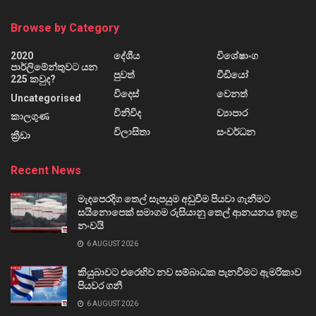
Browse by Category
2020
දේශීය
විශේෂාංග
පාර්ලිමේන්තුවට යන
පුවත්
වීඩියෝ
225 කවුද?
විදෙස්
වෙනත්
Uncategorised
විනිවිද
ව්‍යාපාර
කාලගුණ
විලාසිතා
සංවර්ධන
ක්‍රීඩා
Recent News
මැදපෙරදිග තෙල් සැපයුම අඩුවීම පියවා ගැනීමට
සයිනොපෙක් සමාගම රුසියානු තෙල් ආනයනය ඉහළ
නංවයි
6 AUGUST 2026
කියුබාවට එරෙහිව නව සම්බාධක පැනවීමට ඇමරිකාව
පියවර ගනී
6 AUGUST 2026