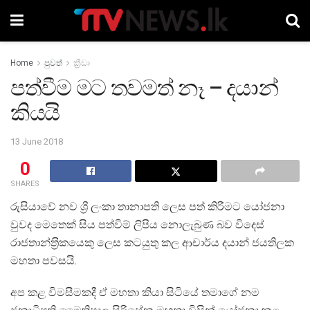
Home
පුවත්
ක්‍රීඩා
පත්වීම මට තවමත් නෑ – දයාන්
කියයි
13 June 2018
0
SHARES
රුසියාවේ නව ශ්‍රී ලංකා තානාපති ලෙස පත් කිරීමට යෝජනා
වුවද මෙතෙක් සිය පත්විම් ලිපිය නොලැබුණ බව විදෙස්
රාජතාන්ත‍්‍රිකයෙකු ලෙස කටයුතු කල ආචාර්ය දයාන් ජයතිලක
මහතා පවසයි.
අප කළ විමසීමකදී ඒ මහතා කියා සිටියේ තමාගේ නම