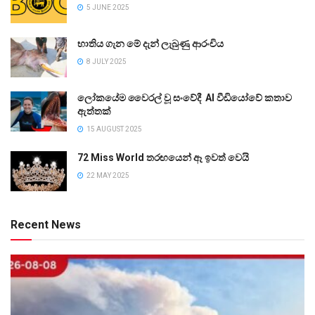
5 JUNE 2025
භාතිය ගැන මේ දැන් ලැබුණු ආරංචිය
8 JULY 2025
ලෝකයේම වෛරල් වූ සංවේදී AI වීඩියෝවේ කතාව
ඇත්තක්
15 AUGUST 2025
72 Miss World තරඟයෙන් ඈ ඉවත් වෙයි
22 MAY 2025
Recent News