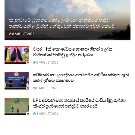
කැනඩාවේ බ්‍රිතාන්‍ය කොලොම්බියා ප්‍රාන්තයේ හදිසි
තත්ත්වයක් ලැව්ගිනි හේතුවෙන් ජනතාව ඉවත් කෙරේ
8 AUGUST 2026
වසර 11ක් කොණ්ඩය නොකපා ගිනස් ලෝක
වාර්තාවක් පිහිටවූ ඉන්දීය තරුණිය
8 AUGUST 2026
සර්බියාව සහ යුක්‍රේනය අතර සමීප ආර්ථික සබඳතා ඇති
කර ගැනීමට එකඟතාව
8 AUGUST 2026
LPL අවසන් මහා තරගයේ කාසියේ වාසිය දිනූ ජැෆ්නා
කිංග්ස් ප්‍රථමයෙන් පන්දුවට පහර දෙයි!
8 AUGUST 2026