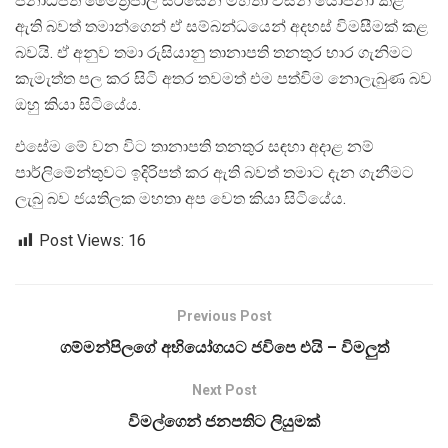
ජනාධිපති මෛත්‍රිපාල සිරිසේන මහතා විසින් යෝජනා කළ
ඇති බවත් තමාන්ගෙන් ඒ සම්බන්ධයෙන් අදහස් විමසීමක් කළ
බවයි. ඒ අනුව තමා රුසියානු තානාපති තනතුර භාර ගැනිමට
කැමැත්ත පල කර සිටි අතර තවමත් එම පත්විම නොලැබුණ බව
ඔහු කියා සිටියේය.
එසේම මේ වන විට තානාපති තනතුර සඳහා අදාළ නම්
පාර්ලිමේන්තුවට ඉදිරිපත් කර ඇති බවත් තමාට දැන ගැනීමට
ලැබු බව ජයතිලක මහතා අප වෙත කියා සිටියේය.
Post Views:
16
Previous Post
ගම්මන්පිලගේ අභියෝගයට ජවිපෙ එයි – විමලුත්
Next Post
විමල්ගෙන් ජනපතිට ලියුමක්