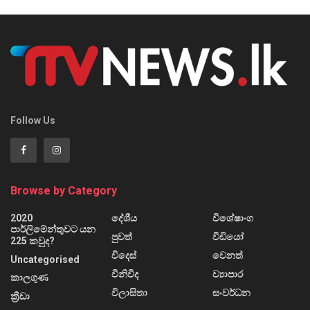
Follow Us
Browse by Category
2020
දේශීය
විශේෂාංග
පාර්ලිමේන්තුවට යන
පුවත්
වීඩියෝ
225 කවුද?
විදෙස්
වෙනත්
Uncategorised
විනිවිද
ව්‍යාපාර
කාලගුණ
විලාසිතා
සංවර්ධන
ක්‍රීඩා