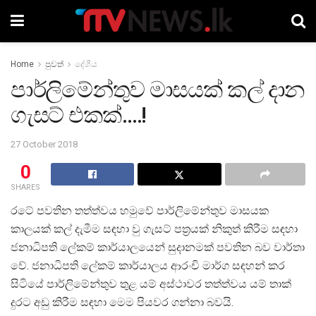
Home
පුවත්
දේශීය
පාර්ලිමේන්තුව මාසයක් කල් දාන
ගැසට් එකක්….!
27 October 2018
0
SHARES
රටේ පවතින තත්ත්වය හමුවේ පාර්ලිමේන්තුව මාසයක
කාලයක් කල් දැමීම සඳහා වු ගැසට් පත්‍රයක් නිකුත් කිරීම සඳහා
ජනාධිපති ලේකම් කාර්යාලයෙන් සුදානමක් පවතින බව වාර්තා
වේ. ජනාධිපති ලේකම් කාර්යාලය ආරංචි මාර්ග සඳහන් කර
සිටියේ පාර්ලිමේන්තුව තුළ යම් අස්ථාවර තත්ත්වය යම් තාක්
දුරට අඩු කිරීම සඳහා මෙම පියවර ගන්නා බවයි.