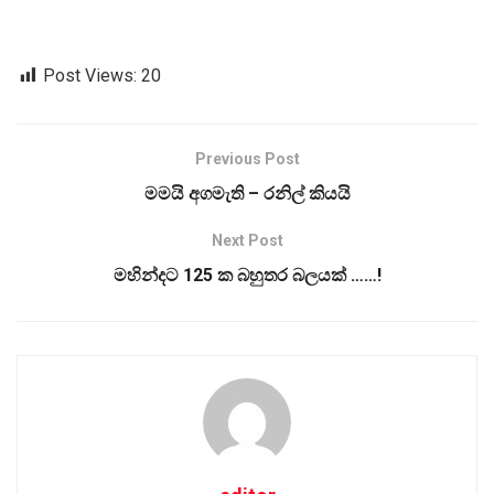
Post Views:
20
Previous Post
මමයි අගමැති – රනිල් කියයි
Next Post
මහින්දට 125 ක බහුතර බලයක් ……!