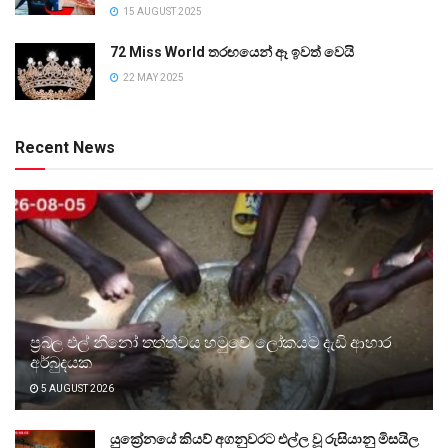
15 AUGUST 2025
72 Miss World තරඟයෙන් ඈ ඉවත් වෙයි
22 MAY 2025
Recent News
ප්‍රබල එල් නීනෝ තත්ත්වය හමුවේ ලෝකයට දැඩි ආහාර
අර්බුදයක
5 AUGUST 2026
යුක්‍රේනයේ කියව් අගනුවරට එල්ල වූ රුසියානු මිසයිල