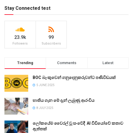
Stay Connected test
23.9k
99
Followers
Subscribers
Trending
Comments
Latest
BOC බැංකුවෙන් ගනුදෙනුකරුවන්ට පණිවිඩයක්
5 JUNE 2025
භාතිය ගැන මේ දැන් ලැබුණු ආරංචිය
8 JULY 2025
ලෝකයේම වෛරල් වූ සංවේදී AI වීඩියෝවේ කතාව
ඇත්තක්