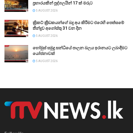
ප්‍රහාරයකින් පුද්ගලයින් 17 ක් මරුට
5 AUGUST 2026
ක්‍රිකට් ක්‍රීඩකයන්ගේ බදු අය කිරීමට එරෙහි පෙත්සමේ
තීන්දුව අගෝස්තු 31 වන දින
5 AUGUST 2026
හෝමුස් සමුද්‍ර සන්ධියේ පාලන බලය ඉරානයට ලබාදීමට
යෝජනාවක්
5 AUGUST 2026