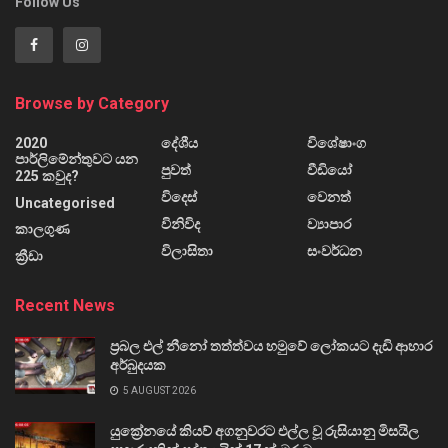
Follow Us
Browse by Category
2020
දේශීය
විශේෂාංග
පාර්ලිමේන්තුවට යන
පුවත්
වීඩියෝ
225 කවුද?
විදෙස්
වෙනත්
Uncategorised
විනිවිද
ව්‍යාපාර
කාලගුණ
විලාසිතා
සංවර්ධන
ක්‍රීඩා
Recent News
ප්‍රබල එල් නීනෝ තත්ත්වය හමුවේ ලෝකයට දැඩි ආහාර
අර්බුදයක
5 AUGUST 2026
යුක්‍රේනයේ කියව් අගනුවරට එල්ල වූ රුසියානු මිසයිල