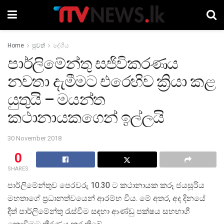
Home
පුවත්
දේශීය
පාර්ලිමේන්තු සජිවිකරණය
නවතා දැමීමට එරෙහිව ක්‍රියා කළ
යුතුයි – මයන්ත
කථානායකගෙන් ඉල්ලයි
30 November 2018
0
SHARES
පාර්ලිමේන්තුව පෙරවරු 10.30 ට කථානායක කරූ ජයසූරිය
මහතාගේ ප්‍රධානත්වයෙන් ආරම්භ වීය. මේ අතර, අද දිනයේ
දීත් පාර්ලිමේන්තු රැස්වීම සඳහා ආණ්ඩු පක්ෂය සහභාගී