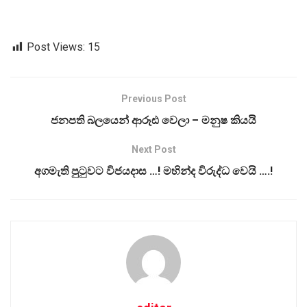
Post Views:
15
Previous Post
ජනපති බලයෙන් ආරූඪ වෙලා – මනුෂ කියයි
Next Post
අගමැති පුටුවට විජයදාස …! මහින්ද විරුද්ධ වෙයි ….!