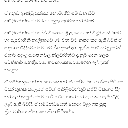
නොවීමට තීරණය කර තිබේ.
ඒ අනුව ආණ්ඩු පක්ෂය නොමැතිව මේ වන විට
පාර්ලිමේන්තුවේ වැඩකටයුතු ආරම්භ කර තිබේ.
පාර්ලිමේන්තුවේ සජිවි විකාශය ශ්‍රී ලංකා ගුවන් විදුලි සංස්ථාවේ
හා රුපවාහිනි නාලිකාවේ මේ වන විට නතර කර ඇති බවත් ඒ
සඳහා පාර්ලිමේන්තුව යම් වියදමක් දරා ඇතිනම් ඒ වෙනුවෙන්
වහාම අදාළ ආයතනවල නිලධාරින්ට දැනුම් දෙන ලෙස
මර්ක්කාර් මන්ත්‍රීවරයා කථානායකවරයාගෙන් ඉල්ලීමක්
කළේය.
ඒ සම්බන්දයෙන් කථානායක කරු ජයසුරිය මහතා කියා සිටියේ
වසර තුනක කාලයක් පටන් පාර්ලිමේන්තුව සජිවි විකාශය සිදු
කර ඇති නමුත් මේ වන විට එය නතර කර ඇති බව පැමිණිලි
ලැබී ඇති බවයි. ඒ සම්බන්ධයෙන් සොයා බලා ගත යුතු
ක්‍රියාමාර්ග ගන්නා බව කියා සිටියේය.