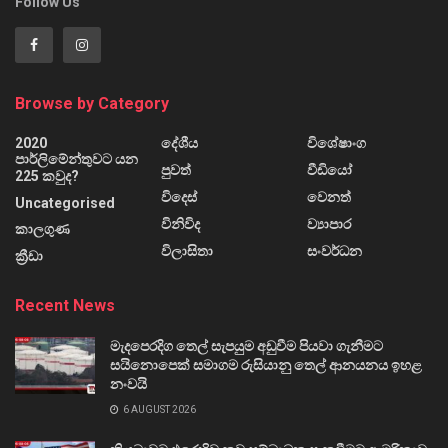
Follow Us
Browse by Category
2020
දේශීය
විශේෂාංග
පාර්ලිමේන්තුවට යන
පුවත්
වීඩියෝ
225 කවුද?
විදෙස්
වෙනත්
Uncategorised
විනිවිද
ව්‍යාපාර
කාලගුණ
විලාසිතා
සංවර්ධන
ක්‍රීඩා
Recent News
මැදපෙරදිග තෙල් සැපයුම අඩුවීම පියවා ගැනීමට
සයිනොපෙක් සමාගම රුසියානු තෙල් ආනයනය ඉහළ
නංවයි
6 AUGUST 2026