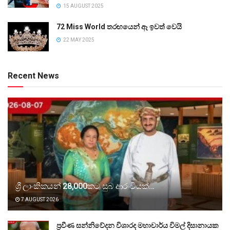
15 AUGUST 2025
72 Miss World තරඟයෙන් ඈ ඉවත් වෙයි
22 MAY 2025
Recent News
ශ්‍රී ලාංකිකයන් 28,000කට සුබ ආරංචියක්…
7 AUGUST 2026
ප්‍රවීණ සන්නිවේදන විශාරද මහාචාර්ය විමල් දිසානායක