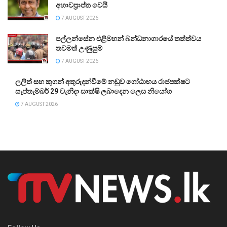
අභාවප්‍රාප්ත වෙයි
7 AUGUST 2026
පල්ලන්සේන එළිමහන් බන්ධනාගාරයේ තත්ත්වය
තවමත් උණුසුම්
7 AUGUST 2026
ලලිත් සහ කුගන් අතුරුදන්වීමේ නඩුව ගෝඨාභය රාජපක්ෂට
සැප්තැම්බර් 29 වැනිදා සාක්ෂි ලබාදෙන ලෙස නියෝග
7 AUGUST 2026