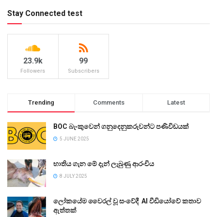
Stay Connected test
23.9k
99
Followers
Subscribers
Trending
Comments
Latest
BOC බැංකුවෙන් ගනුදෙනුකරුවන්ට පණිවිඩයක්
5 JUNE 2025
භාතිය ගැන මේ දැන් ලැබුණු ආරංචිය
8 JULY 2025
ලෝකයේම වෛරල් වූ සංවේදී AI වීඩියෝවේ කතාව
ඇත්තක්