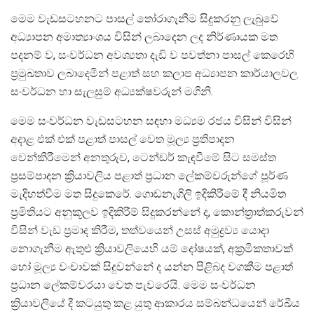
මෙම වැඩසටහනට පාසල් තෝරාගැනීම සිදුකරනු ලැබුවේ
අධ්‍යාපන අමාත්‍යාංශය විසින් ලබාදෙන ලද නිර්ණායක මත
පදනම් ව, සංවර්ධන අවශ්‍යතා දැඩි ව පවත්නා පාසල් කෙරෙහි
ප්‍රමුඛතාව ලබාදෙමින් පළාත් සහ කලාප අධ්‍යාපන කාර්යාලවල
සංවර්ධන හා සැලසුම් අධ්‍යක්ෂවරුන් මගිනි.
මෙම සංවර්ධන වැඩසටහන සඳහා මධ්‍යම රජය විසින් විසින්
අදාළ එක් එක් පළාත් පාසල් වෙත මූල්‍ය ප්‍රතිපාදන
වෙන්කිරීමෙන් අනතුරුව, ටෙන්ඩර් කැඳවීමේ සිට සමස්ත
ප්‍රසම්පාදන ක්‍රියාවලිය පළාත් ප්‍රධාන ලේකම්වරුන්ගේ පූර්ණ
මැදිහත්වීම මත සිදුකෙරේ. ගොඩනැගිලි ඉදිකිරීමේ දී නියමිත
ප්‍රමිතියට අනුකූලව ඉදිකිරීම් සිදුකරන්නේ ද, කොන්ත්‍රාත්කරුවන්
විසින් වැඩ ප්‍රමාද කිරීම, තත්වයෙන් උසස් අමුද්‍රව්‍ය යොදා
නොගැනීම ඇතුළු ක්‍රියාවලියෙහි යම් දෝෂයක්, අක්‍රමිකතාවක්
හෝ මූල්‍ය වංචාවක් සිදුවන්නේ ද යන්න පිළිබද වගකීම පළාත්
ප්‍රධාන ලේකම්වරයා වෙත පැවරෙයි. මෙම සංවර්ධන
ක්‍රියාවලියේ දී කටයුතු කළ යුතු ආකාරය සම්බන්ධයෙන් රේඛීය