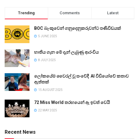
Trending
Comments
Latest
BOC බැංකුවෙන් ගනුදෙනුකරුවන්ට පණිවිඩයක්
5 JUNE 2025
භාතිය ගැන මේ දැන් ලැබුණු ආරංචිය
8 JULY 2025
ලෝකයේම වෛරල් වූ සංවේදී AI වීඩියෝවේ කතාව
ඇත්තක්
15 AUGUST 2025
72 Miss World තරඟයෙන් ඈ ඉවත් වෙයි
22 MAY 2025
Recent News