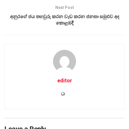
Next Post
අනුරගේ ජය තහවුරු කරන වැඩ කරන ජනතා සමුළුව අද
කොළඹදී
editor
Leave a Reply