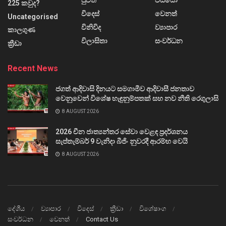
පුවත්
වීඩියෝ
225 කවුද?
විදෙස්
වෙනත්
Uncategorised
විනිවිද
ව්‍යාපාර
කාලගුණ
විලාසිතා
සංවර්ධන
ක්‍රීඩා
Recent News
ජගත් ආදිවාසි දිනයට සමගාමීව ආදිවාසී ජනතාව
වෙනුවෙන් විශේෂ හැඳුනුම්පතක් සහ නව නීති රෙගුලාසි
8 AUGUST 2026
2026 චීන ජාත්‍යන්තර සේවා වෙළඳ ප්‍රදර්ශනය
සැප්තැම්බර් 9 වැනිදා බීජිං නුවරදී ආරම්භ වෙයි
8 AUGUST 2026
දේශීය
ව්‍යාපාර
විදෙස්
ක්‍රීඩා
විශේෂාංග
සංවර්ධන
වෙනත්
Contact Us