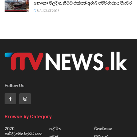
නෞකා මිලදී ගැනීමට එක්සත් අරාබි එමීර් රාජ්‍යය පියවර
8 AUGUST 2026
Follow Us
Browse by Category
2020
දේශීය
විශේෂාංග
පාර්ලිමේන්තුවට යන