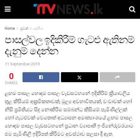
Home
පුවත්
දේශීය
පාසල්වල ඉදිකිරීම් ගැටළු ඇතිනම්
දැනුම් දෙන්න
11 September 2019
0
SHARES
ළඟම පාසල හොඳම පාසල වැඩසටහනේ ඉදිකිරීම් ක්‍රියාවලිය
තුළ කිසියම් අක්‍රමිකතාවක්, මූල්‍ය අවභාවිතයක්, වංචාවක් හෝ
නිසි ප්‍රමිතියට සිදු නොකිරීම සම්බන්ධ කිසියම් පැමිණිල්ලක්
හෝ ගැටළුවක් වෙතොත් අධ්‍යාපන අමාත්‍යාංශයේ ළඟම පාසල
හොඳම පාසල වැඩසටහනේ ප්‍රධාන ව්‍යාපෘති ඉංජිනේරුවරයාට
එම පැමිණිලි ඉදිරිපත් කිරීමට අවස්ථාව සලසා දී ඇත.