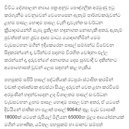
විවිධ දේශපාලන න්‍යාය පත්‍ර අනුව පෞද්ගලික අරමුණු ඉටු
කරගැනීම වෙනුවෙන් වෙහෙසෙන ඇතැම් පාර්ශවකරුවන්ට
ළඟම පාසල හොඳම පාසල වැනි දැවැන්ත සංවර්ධන
ක්‍රියාදාමයන්හි සැබෑ ප්‍රතිලාභ හඳුනාගත නොහැකි අතර, ඇතැම්
පුවත්පත් සහ ශ්‍රව්‍ය දෘශ්‍ය මාධ්‍ය යොදාගනිමින් මෙම
වැඩසටහන මගින් ඉදිකෙරෙන පාසල් සම්බන්ධ විවේචන
සිදුකරන්නේ ද, වරින්වර පදනම් විරහිත චෝදනා එල්ල
කරන්නේ ද, දරුවන්ගේ අනාගතය දෙස සුබවාදී ව දකින්නට
අපොහොසත් වූවන් ලෙස සඳහන් කළ හැකිය.
පහසුකම් සපිරි පාසල් පද්ධතියක් රටපුරා ස්ථාපිත කරමින්
වඩාත් ගුණාත්මක අවස්ථා සියලු දරුවන් වෙත ළඟා කරවීමේ
අරමුණින් හඳුන්වාදෙන ලද විශාලතම පාසල් සංවර්ධන
වැඩසටහන ළඟම පාසල හොඳම පාසල වන අතර, ඒ යටතේ
දිවයිනේ ජාතික හා පළාත් පාසල් 9064ක් තුළ වැඩ ව්‍යාපෘති
18000ක් යටතේ රුපියල් මිලියන 65000ක මූල්‍ය ආයෝජනයක්
මගින් භෞතික, යටිතල පහසුකම් හා මානව සම්පත්