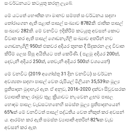
සංවර්ධනයට කටයුතු කරනු ලැබේ.
මේ යටතේ භෞතික හා මානව සම්පත් සංවර්ධනය සඳහා
තෝරාගෙන ඇති පළාත් පාසල් සංඛ්‍යාව 8782කි. ජාතික පාසල්
සංඛ්‍යාව 282කි. මේ වනවිට ඉදිකිරීම් කටයුතු අවසන් කොට
විවෘත කර ඇති පාසල් ගොඩනැගිලි සංඛ්‍යාව අතරින් නව
ගොඩනැගිලි 950ක් එකවර අදියර තුනක දී සිදුකරන ලද විවෘත
කිරීම් ලෙස සිසු අයිතියට පත් කෙරිණි. ( පළමු අදියර 200ක්,
දෙවැනි අදියර 250ක්, තෙවැනි අදියර 500ක් වශයෙන්)
මේ වනවිට (2019 අගෝස්තු 31 දින වනවිට) සංවර්ධන
අවශ්‍යතා සඳහා පාසල් වෙත රුපියල් මිලියන 35,539ක මූල්‍ය
ප්‍රතිපාදන මුදාහැර ඇත. ඒ අනුව, 2016-2020 දක්වා සිවුවසරක
ව්‍යාපෘති කාල රාමුව තුළ ක්‍රියාවට නැංවෙන ළඟම පාසල
හොඳම පාසල වැඩසටහනෙහි සමස්ත මූල්‍ය ප්‍රතිපාදනයෙන්
65%ක් මේ වනවිටත් පාසල් පද්ධතිය වෙත නිකුත් කර අවසන්
ය. ආරම්භ කර ඇති සමස්ත ව්‍යාපෘති අතරින් 82%ක වැඩ
අවසන් කර ඇත.