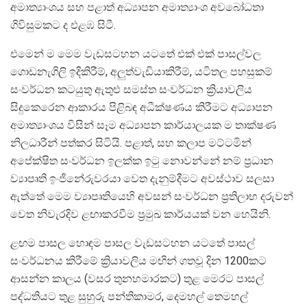
අමාත්‍යාංශය සහ පළාත් අධ්‍යාපන අමාත්‍යාංශ අවබෝධතා
ගිවිසුමකට ද එළඹ සිටී.
එමෙන් ම මෙම වැඩසටහන යටතේ එක් එක් පාසල්වල
ගොඩනැගිලි ඉදිකිරීම්, අලුත්වැඩියාකිරීම්, යටිතල පහසුකම්
සංවර්ධන කටයුතු ඇතුළු සමස්ත සංවර්ධන ක්‍රියාවලිය
සිදුකෙරෙන ආකාරය පිළිබඳ අධීක්ෂණය කිරීමට අධ්‍යාපන
අමාත්‍යාංශය විසින් සෑම අධ්‍යාපන කාර්යාලයක ම තාක්ෂණ
නිලධාරීන් පත්කර සිටියි. පළාත්, සහ කලාප මට්ටමින්
අපේක්ෂිත සංවර්ධන ඉලක්ක ඉටු නොවන්නේ නම් ප්‍රධාන
ව්‍යාපෘති ඉංජිනේරුවරයා වෙත දැනුම්දීමට අවස්ථාව සලසා
ඇත්තේ මෙම ව්‍යාපෘතියෙහි අවසන් සංවර්ධන ප්‍රතිලාභ දරුවන්
වෙත නිවැරදිව ළඟාකරවීම ප්‍රමුඛ කාර්යයක් වන හෙයිනි.
ළඟම පාසල හොඳම පාසල වැඩසටහන යටතේ පාසල්
සංවර්ධනය කිරීමේ ක්‍රියාවලිය මඟින් ගතවූ දින 1200කට
ආසන්න කාලය (වසර තුනහමාරකට) තුළ මෙරට පාසල්
පද්ධතියට තුළ සුහුරු පන්තිකාමර, දෙමහල් තෙමහල්