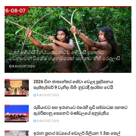
ජගත් ආදිවාසි දිනයට සමගාමීව ආදිවාසී ජනතාව
වෙනුවෙන් විශේෂ හැඳුනුම්පතක් සහ නව නීති රෙගුලාසි
8 AUGUST 2026
2026 චීන ජාත්‍යන්තර සේවා වෙළඳ ප්‍රදර්ශනය
සැප්තැම්බර් 9 වැනිදා බීජිං නුවරදී ආරම්භ වෙයි
8 AUGUST 2026
රුසියාවට සහ ඉරානයට එරෙහි දැඩි සම්බාධක පනතට
ඇමරිකානු සෙනෙට් මණ්ඩලයේ අනුමැතිය
8 AUGUST 2026
ඉරාන ප්‍රහාර මධ්‍යයේ ඩොලර් බිලියන 1.3ක තෙල්