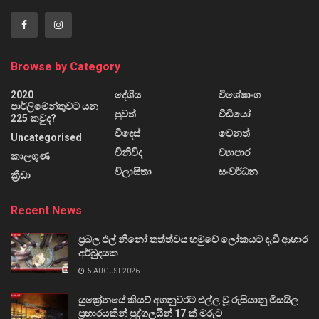
Browse by Category
2020
දේශීය
විශේෂාංග
පාර්ලිමේන්තුවට යන
පුවත්
වීඩියෝ
225 කවුද?
විදෙස්
වෙනත්
Uncategorised
විනිවිද
ව්‍යාපාර
කාලගුණ
විලාසිතා
සංවර්ධන
ක්‍රීඩා
Recent News
ප්‍රබල එල් නීනෝ තත්ත්වය හමුවේ ලෝකයට දැඩි ආහාර
අර්බුදයක
5 AUGUST 2026
යුක්‍රේනයේ කියව් අගනුවරට එල්ල වූ රුසියානු මිසයිල
ප්‍රහාරයකින් පුද්ගලයින් 17 ක් මරුට