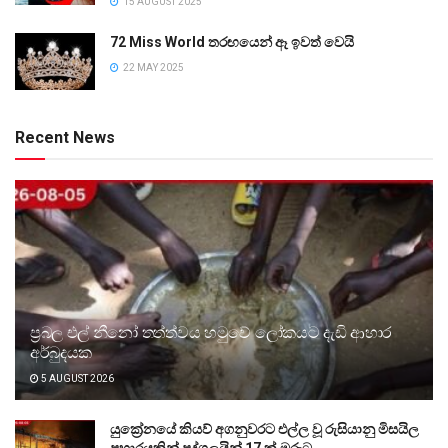
15 AUGUST 2025
72 Miss World තරඟයෙන් ඈ ඉවත් වෙයි
22 MAY 2025
Recent News
ප්‍රබල එල් නීනෝ තත්ත්වය හමුවේ ලෝකයට දැඩි ආහාර
අර්බුදයක
5 AUGUST 2026
යුක්‍රේනයේ කියව් අගනුවරට එල්ල වූ රුසියානු මිසයිල