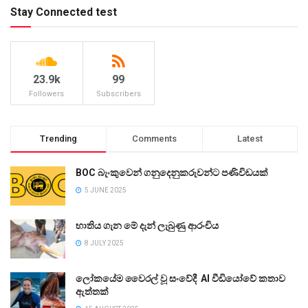
Stay Connected test
23.9k
99
Followers
Subscribers
Trending
Comments
Latest
BOC බැංකුවෙන් ගනුදෙනුකරුවන්ට පණිවිඩයක්
5 JUNE 2025
භාතිය ගැන මේ දැන් ලැබුණු ආරංචිය
8 JULY 2025
ලෝකයේම වෛරල් වූ සංවේදී AI වීඩියෝවේ කතාව
ඇත්තක්