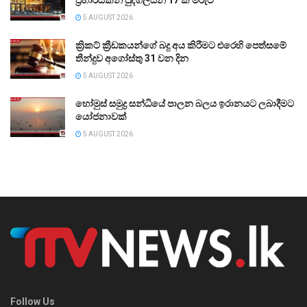
ප්‍රහාරයකින් පුද්ගලයින් 17 ක් මරුට
5 AUGUST 2026
ක්‍රිකට් ක්‍රීඩකයන්ගේ බදු අය කිරීමට එරෙහි පෙත්සමේ
තීන්දුව අගෝස්තු 31 වන දින
5 AUGUST 2026
හෝමුස් සමුද්‍ර සන්ධියේ පාලන බලය ඉරානයට ලබාදීමට
යෝජනාවක්
5 AUGUST 2026
Follow Us