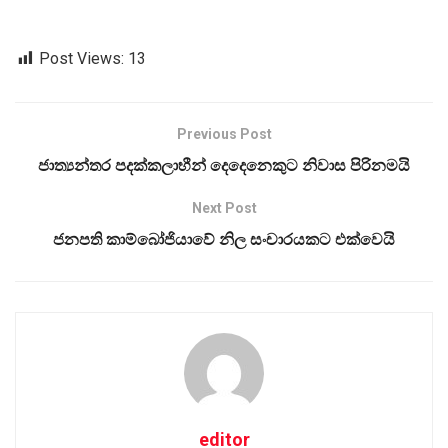
Post Views:
13
Previous Post
ජාත්‍යන්තර පදක්කලාභීන් දෙදෙනෙකුට නිවාස පිරිනමයි
Next Post
ජනපති කාම්බෝජියාවේ නිල සංචාරයකට එක්වෙයි
editor