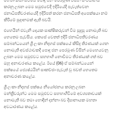
මහතා කියා සිටියේ පොදු ජන පෙරමුණ විසින් සංවිධානය
කරනු ලබන මෙම සමුළුවේදී ඉදිරියේදී පැවැත්වෙන
ජනාධිපතිවරණයේදී ඉදිරිපත් කරන ජනාධිපති අපෙක්ෂයා නම්
කිරීමේ සුදානමක් ඇති බවයි.
එහෙයින් එවැනි දෙයක සාක්ෂිකරුවන් වීම සුදුසු නොමැති බව
හෙතෙම පැවසිය. කෙසේ වෙතත් ඉදිරි ජනාධිපතිවරණය
සම්බන්ධයෙන් ශ්‍රී ලංකා නිදහස් පක්ෂයේ කිසිදු තීරණයක් ගෙන
නොමැති අවස්ථාවකදී පොදු ජන පෙරමුණ විසින් මෙහෙයවනු
ලබන මෙම සමුළුවට සහභාගී නොවීමට තීරණයක් ගත් බව
ඔහු අනාවරණය කළේය. ඊයේ (06) ඒ සම්බන්ධයෙන්
පක්ෂයේ ජ්‍යෙෂ්ඨයින් සාකච්ඡා පැවැත් වු බවත් හෙතෙම
අනාවරණ කළේය.
ශ්‍රී ලංකා නිදහස් පක්ෂය නියෝජනය කරනු ලබන
මන්ත්‍රීවරුන්ට මෙම සමුළුවට සහභාගීවීමේ අවශ්‍යතාවයක්
නොමැති බව තමා හොඳින් දන්නා බව දිසානායක මහතා
අවධාරණය කළේය.