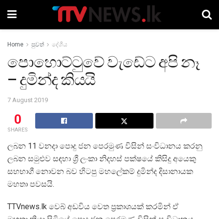
Home
පුවත්
දේශීය
පොහොට්ටුවේ වැඩේට අපි නෑ
– දුමින්ද කියයි
7 August 2019
0
SHARES
ලබන 11 වනදා පොදු ජන පෙරමුණ විසින් සංවිධානය කරනු
ලබන සමුළුව සඳහා ශ්‍රී ලංකා නිදහස් පක්ෂයේ කිසිදු අයෙකු
සහභාගී නොවන බව හිටපු මහලේකම් දුමින්ද දිසානායක
මහතා පවසයි.
TTVnews.lk වෙබ් අඩවිය වෙත ප්‍රකාශයක් කරමින් ඒ