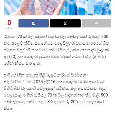
0
SHARES
රුපියල් 70 ක් මිල සඳහන් පානීය ජල බෝතලයක් රුපියල් 200
කට අලෙවි කිරීම සම්බන්ධව වරද පිලිගත් වරාය නගරයේ බීච්
ප්ලාසාහි පුද්ගලික සමාගමකට රුපියල් ලක්ෂ පහක දඩ මුදලක්
අද (20) දින කොළඹ ප්‍රධාන මහේස්ත්‍රාත් අධිකරණය (අංක 5)
මගින් නියම කර ඇත.
පාරිභෝගික කටයුතු පිළිබඳ අධිකාරියේ විමර්ශන
නිලධාරීන් විසින් 2025 ජූලි 16 දින කොළඹ වරාය නගරයේ
පිහිටි බීච් ප්ලාසාහි වෙළඳසැල් පරීක්ෂා කළ අවස්ථාවේ, අදාල
වෙළඳසැල මගින් රුපියල් 70 ක් මිල සදහන් කර තිබු මි.ලි. 500
බෝතල් කළ පානීය ජල බෝතලයක් රු. 200 කට අලෙවිකර
තිබේ.