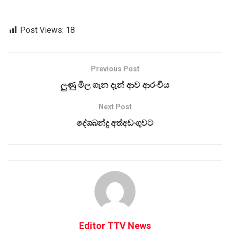
Post Views:
18
Previous Post
ලුණු මිල ගැන දැන් ආව ආරංචිය
Next Post
දේශබන්දු අත්අඩංගුවට
Editor TTV News