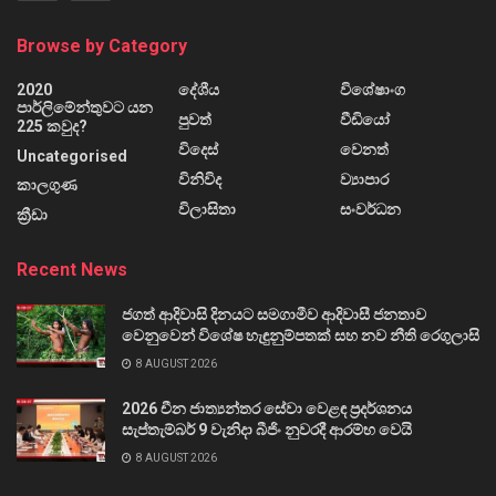
Browse by Category
2020
දේශීය
විශේෂාංග
පාර්ලිමේන්තුවට යන
පුවත්
වීඩියෝ
225 කවුද?
විදෙස්
වෙනත්
Uncategorised
විනිවිද
ව්‍යාපාර
කාලගුණ
විලාසිතා
සංවර්ධන
ක්‍රීඩා
Recent News
ජගත් ආදිවාසි දිනයට සමගාමීව ආදිවාසී ජනතාව
වෙනුවෙන් විශේෂ හැඳුනුම්පතක් සහ නව නීති රෙගුලාසි
8 AUGUST 2026
2026 චීන ජාත්‍යන්තර සේවා වෙළඳ ප්‍රදර්ශනය
සැප්තැම්බර් 9 වැනිදා බීජිං නුවරදී ආරම්භ වෙයි
8 AUGUST 2026