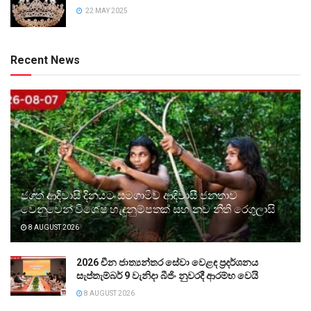
22 MAY 2025
Recent News
ජගත් ආදිවාසි දිනයට සමගාමීව ආදිවාසී ජනතාව
වෙනුවෙන් විශේෂ හැඳුනුම්පතක් සහ නව නීති රෙගුලාසි
8 AUGUST 2026
2026 චීන ජාත්‍යන්තර සේවා වෙළඳ ප්‍රදර්ශනය
සැප්තැම්බර් 9 වැනිදා බීජිං නුවරදී ආරම්භ වෙයි
8 AUGUST 2026