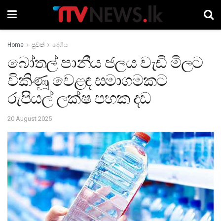
Home
පුවත්
දේශීය
බෝතල් පානීය ජලය වැඩි මිලට
විකිණූ වෙළඳ සමාගමකට
රුපියල් ලක්ෂ පහක දඩ
20 August 2025