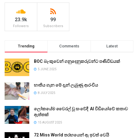
23.9k
99
Followers
Subscribers
Trending
Comments
Latest
BOC බැංකුවෙන් ගනුදෙනුකරුවන්ට පණිවිඩයක්
5 JUNE 2025
භාතිය ගැන මේ දැන් ලැබුණු ආරංචිය
8 JULY 2025
ලෝකයේම වෛරල් වූ සංවේදී AI වීඩියෝවේ කතාව
ඇත්තක්
15 AUGUST 2025
72 Miss World තරඟයෙන් ඈ ඉවත් වෙයි