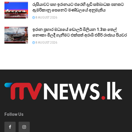
රුසියාවට සහ ඉරානයට එරෙහි දැඩි සම්බාධක පනතට
ඇමරිකානු සෙනෙට් මණ්ඩලයේ අනුමැතිය
8 AUGUST 2026
ඉරාන ප්‍රහාර මධ්‍යයේ ඩොලර් බිලියන 1.3ක තෙල්
නෞකා මිලදී ගැනීමට එක්සත් අරාබි එමීර් රාජ්‍යය පියවර
8 AUGUST 2026
Follow Us