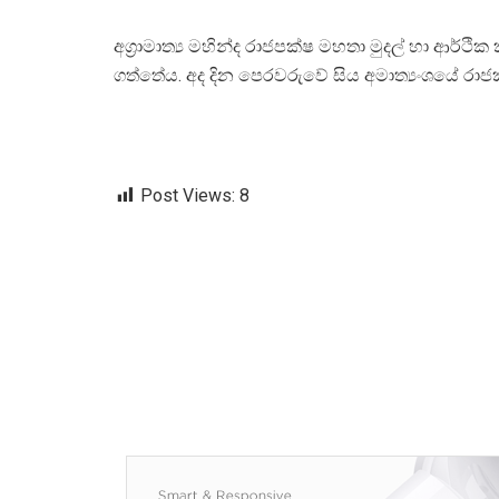
අග්‍රාමාත්‍ය මහින්ද රාජපක්ෂ මහතා මුදල් හා ආර්ථ
ගත්තේය. අද දින පෙරවරුවේ සිය අමාත්‍යංශයේ රාජ
Post Views:
8