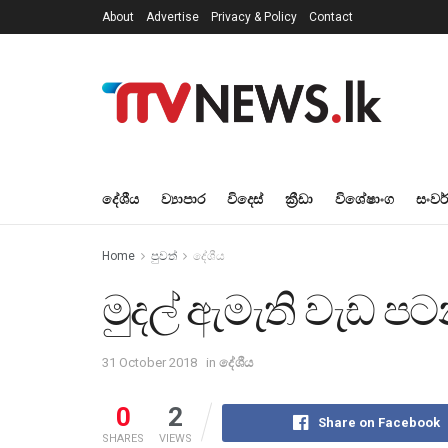
About
Advertise
Privacy & Policy
Contact
දේශීය
ව්‍යාපාර
විදෙස්
ක්‍රීඩා
විශේෂාංග
සංවර
Home
පුවත්
දේශීය
මුදල් ඇමැති වැඩ පට
31 October 2018
in
දේශීය
0
2
Share on Facebook
SHARES
VIEWS