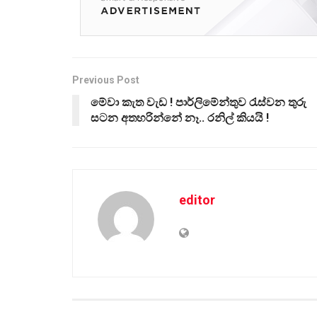
Previous Post
මේවා කැත වැඩ ! පාර්ලිමේන්තුව රැස්වන තුරු
සටන අතහරින්නේ නෑ.. රනිල් කියයි !
editor