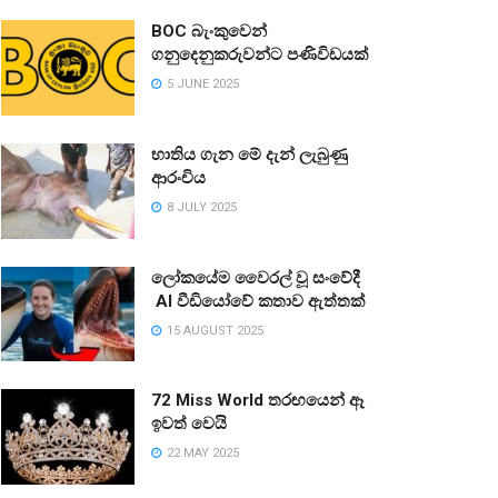
BOC බැංකුවෙන්
ගනුදෙනුකරුවන්ට පණිවිඩයක්
5 JUNE 2025
භාතිය ගැන මේ දැන් ලැබුණු
ආරංචිය
8 JULY 2025
ලෝකයේම වෛරල් වූ සංවේදී
AI වීඩියෝවේ කතාව ඇත්තක්
15 AUGUST 2025
72 Miss World තරඟයෙන් ඈ
ඉවත් වෙයි
22 MAY 2025