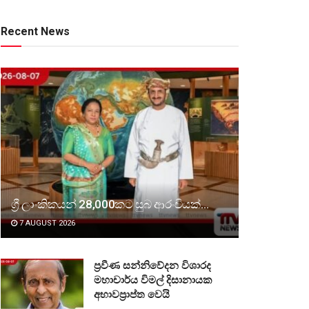
Recent News
ශ්‍රී ලාංකිකයන් 28,000කට සුබ ආරංචියක්…
7 AUGUST 2026
ප්‍රවීණ සන්නිවේදන විශාරද
මහාචාර්ය විමල් දිසානායක
අභාවප්‍රාප්ත වෙයි