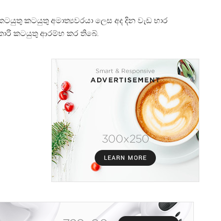
ික කටයුතු කටයුතු අමාත්‍යවරයා ලෙස අද දින වැඩ භාර
කාරි කටයුතු ආරම්භ කර තිබේ.