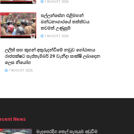
7 AUGUST 2026
පල්ලන්සේන එළිමහන්
බන්ධනාගාරයේ තත්ත්වය
තවමත් උණුසුම්
7 AUGUST 2026
ලලිත් සහ කුගන් අතුරුදන්වීමේ නඩුව ගෝඨාභය
රාජපක්ෂට සැප්තැම්බර් 29 වැනිදා සාක්ෂි ලබාදෙන
ලෙස නියෝග
7 AUGUST 2026
ecent News
මැදපෙරදිග තෙල් සැපයුම අඩුවීම