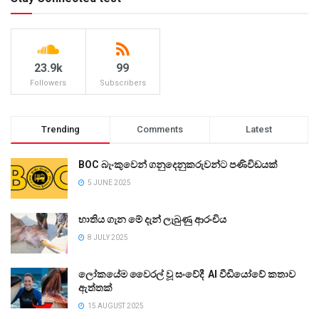
23.9k
99
Followers
Subscribers
Trending
Comments
Latest
BOC බැංකුවෙන් ගනුදෙනුකරුවන්ට පණිවිඩයක්
5 JUNE 2025
භාතිය ගැන මේ දැන් ලැබුණු ආරංචිය
8 JULY 2025
ලෝකයේම වෛරල් වූ සංවේදී AI වීඩියෝවේ කතාව
ඇත්තක්
15 AUGUST 2025