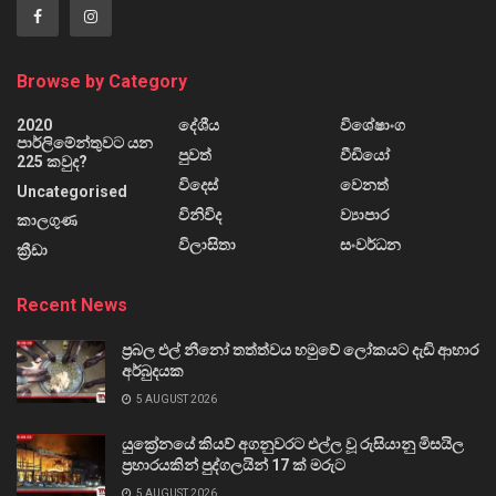
Browse by Category
2020
දේශීය
විශේෂාංග
පාර්ලිමේන්තුවට යන
පුවත්
වීඩියෝ
225 කවුද?
විදෙස්
වෙනත්
Uncategorised
විනිවිද
ව්‍යාපාර
කාලගුණ
විලාසිතා
සංවර්ධන
ක්‍රීඩා
Recent News
ප්‍රබල එල් නීනෝ තත්ත්වය හමුවේ ලෝකයට දැඩි ආහාර
අර්බුදයක
5 AUGUST 2026
යුක්‍රේනයේ කියව් අගනුවරට එල්ල වූ රුසියානු මිසයිල
ප්‍රහාරයකින් පුද්ගලයින් 17 ක් මරුට
5 AUGUST 2026