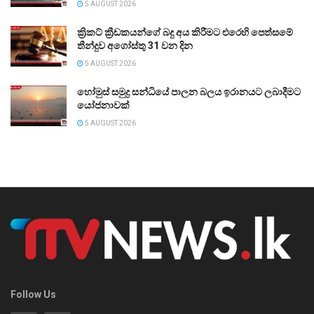
5 AUGUST 2026
ක්‍රිකට් ක්‍රීඩකයන්ගේ බදු අය කිරීමට එරෙහි පෙත්සමේ
තීන්දුව අගෝස්තු 31 වන දින
5 AUGUST 2026
හෝමුස් සමුද්‍ර සන්ධියේ පාලන බලය ඉරානයට ලබාදීමට
යෝජනාවක්
5 AUGUST 2026
Follow Us