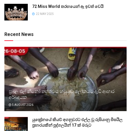
72 Miss World තරඟයෙන් ඈ ඉවත් වෙයි
22 MAY 2025
Recent News
ප්‍රබල එල් නීනෝ තත්ත්වය හමුවේ ලෝකයට දැඩි ආහාර
අර්බුදයක
5 AUGUST 2026
යුක්‍රේනයේ කියව් අගනුවරට එල්ල වූ රුසියානු මිසයිල
ප්‍රහාරයකින් පුද්ගලයින් 17 ක් මරුට