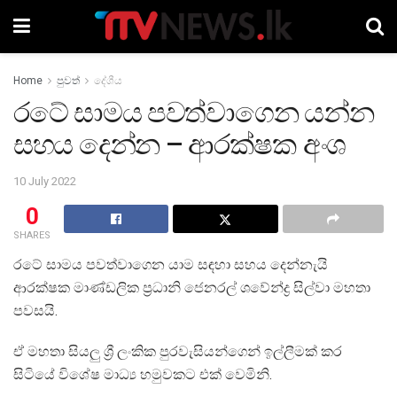
Home
පුවත්
දේශීය
රටේ සාමය පවත්වාගෙන යන්න
සහය දෙන්න – ආරක්ෂක අංශ
10 July 2022
0
SHARES
රටේ සාමය පවත්වාගෙන යාම සඳහා සහය දෙන්නැයි
ආරක්ෂක මාණ්ඩලික ප්‍රධානි ජෙනරල් ශවේන්ද්‍ර සිල්වා මහතා
පවසයි.
ඒ මහතා සියලු ශ්‍රී ලංකික පුරවැසියන්ගෙන් ඉල්ලීමක් කර
සිටියේ විශේෂ මාධ්‍ය හමුවකට එක් වෙමිනි.