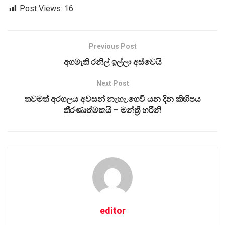
Post Views:
16
Previous Post
අගමැති රනිල් ඉල්ලා අස්වෙයි
Next Post
තවමත් අරගලය අවසන් නැහැ.ගෙවී යන දින කිහිපය
තීරණාත්මකයි – මන්ත්‍රී හරීනි
editor