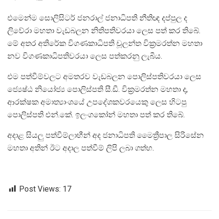
එමෙන්ම සොලිසිටර් ජනරාල් ජනාධිපති නීතිඥ දප්පුල ද
ලිවේරා මහතා වැඩබලන නිතිපතිවරයා ලෙස පත් කර තිබේ.
මේ අතර අතිරේක විගණකාධිපති චූලන්ත වික්‍රමරත්න මහතා
නව විගණකාධිපතිවරයා ලෙස පත්කරනු ලැබීය.
එම පත්වීම්වලට අමතරව වැඩබලන පොලිස්පතිවරයා ලෙස
ජ්‍යෙෂ්ඨ නියෝජ්‍ය පොලිස්පති සී.ඩී. වික්‍රමරත්න මහතා ද,
ආරක්ෂක අමාත්‍යාංශයේ උපදේශකවරයෙකු ලෙස හිටපු
පොලිස්පති එන්.කේ. ඉලංගකෝන් මහතා පත් කර තිබේ.
අදාළ සියලු පත්වීම්ලාභීන් අද ජනාධිපති මෛත්‍රීපාල සිරිසේන
මහතා අතින් ඊට අදාල පත්වීම් ලිපි ලබා ගත්හ.
Post Views:
17