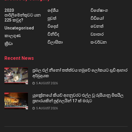
2020
දේශීය
විශේෂාංග
පාර්ලිමේන්තුවට යන
පුවත්
වීඩියෝ
225 කවුද?
විදෙස්
වෙනත්
Uncategorised
විනිවිද
ව්‍යාපාර
කාලගුණ
විලාසිතා
සංවර්ධන
ක්‍රීඩා
Recent News
ප්‍රබල එල් නීනෝ තත්ත්වය හමුවේ ලෝකයට දැඩි ආහාර
අර්බුදයක
5 AUGUST 2026
යුක්‍රේනයේ කියව් අගනුවරට එල්ල වූ රුසියානු මිසයිල
ප්‍රහාරයකින් පුද්ගලයින් 17 ක් මරුට
5 AUGUST 2026