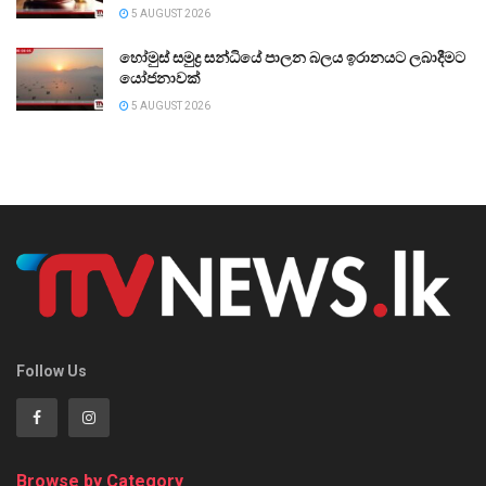
5 AUGUST 2026
හෝමුස් සමුද්‍ර සන්ධියේ පාලන බලය ඉරානයට ලබාදීමට
යෝජනාවක්
5 AUGUST 2026
Follow Us
Browse by Category