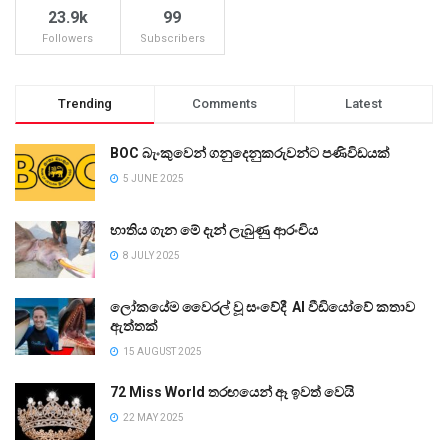
23.9k
99
Followers
Subscribers
Trending
Comments
Latest
BOC බැංකුවෙන් ගනුදෙනුකරුවන්ට පණිවිඩයක්
5 JUNE 2025
භාතිය ගැන මේ දැන් ලැබුණු ආරංචිය
8 JULY 2025
ලෝකයේම වෛරල් වූ සංවේදී AI වීඩියෝවේ කතාව
ඇත්තක්
15 AUGUST 2025
72 Miss World තරඟයෙන් ඈ ඉවත් වෙයි
22 MAY 2025