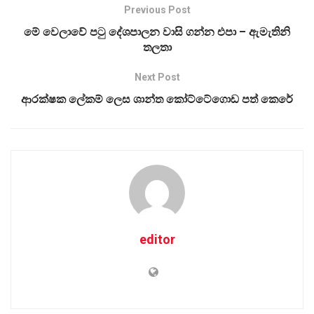
Previous Post
මේ වෙලාවේ පටු දේශපාලන වාසි ගන්න එපා – ඇමැතිනි
තලතා
Next Post
ආරක්ෂක ලේකම් ලෙස ශාන්ත කෝට්ටේගොඩ පත් කෙරේ
editor