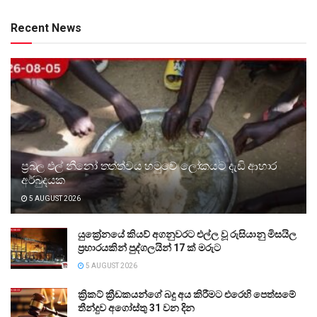
Recent News
ප්‍රබල එල් නීනෝ තත්ත්වය හමුවේ ලෝකයට දැඩි ආහාර
අර්බුදයක
5 AUGUST 2026
යුක්‍රේනයේ කියව් අගනුවරට එල්ල වූ රුසියානු මිසයිල
ප්‍රහාරයකින් පුද්ගලයින් 17 ක් මරුට
5 AUGUST 2026
ක්‍රිකට් ක්‍රීඩකයන්ගේ බදු අය කිරීමට එරෙහි පෙත්සමේ
තීන්දුව අගෝස්තු 31 වන දින