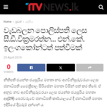
Home
පුවත්
දේශීය
වැඩබලන පොලිස්පති ලෙස
සී.ඩී.වික්‍රමරත්න… එන්.කේ.
ඉලංගකෝන්ටත් පත්වීමක්
29 April 2019
0
SHARES
නීතිපති ජයන්ත ජයසූරීය මහතා නව අගවිනිසුරුවරයා ලෙස
ජනාධිපති මෛත්‍රීපාල සිරිසේන මහතා විසින් පත් කර තිබේ. ඒ
අනුව නව අගවිනිසුරුවරයා ලෙස ජයන්ත ජයසූරිය මහතා
අද(29) පෙරවරුවේ ජනාධිපති කාර්යාලයේ දී ජනාධිපති මහතා
ඉදිරියේ දිවුරුම් දුන්නේ ය.