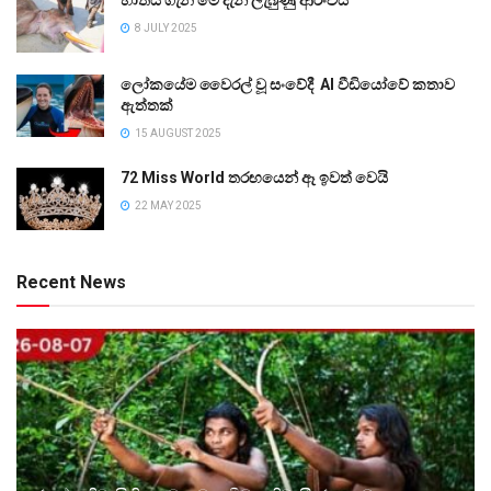
8 JULY 2025
ලෝකයේම වෛරල් වූ සංවේදී AI වීඩියෝවේ කතාව
ඇත්තක්
15 AUGUST 2025
72 Miss World තරඟයෙන් ඈ ඉවත් වෙයි
22 MAY 2025
Recent News