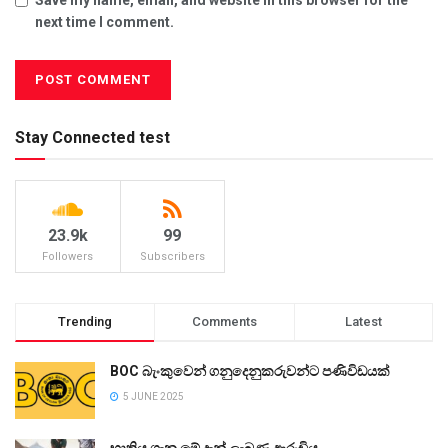
next time I comment.
Stay Connected test
23.9k
99
Followers
Subscribers
Trending
Comments
Latest
BOC බැංකුවෙන් ගනුදෙනුකරුවන්ට පණිවිඩයක්
5 JUNE 2025
භාතිය ගැන මේ දැන් ලැබුණු ආරංචිය