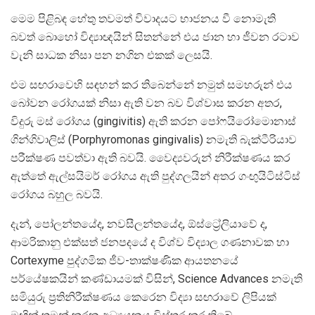
මෙම පිළිබඳ හේතු තවමත් විවාදයට භාජනය වී නොමැති
බවත් බොහෝ විද්‍යාඥයින් සිතන්නේ එය ජාන හා ජීවන රටාව
වැනි සාධක නිසා පන නගින එකක් ලෙසයි.
එම සඟරාවෙහි සඳහන් කර තිබෙන්නේ නමුත් සමහරුන් එය
බෝවන රෝගයක් නිසා ඇති වන බව විශ්වාස කරන අතර,
විදුරු මස් රෝගය (gingivitis) ඇති කරන පෝෆයිරෝමොනාස්
ගින්ගිවාලිස් (Porphyromonas gingivalis) නමැති බැක්ටීරියාව
පරීක්ෂණ පවත්වා ඇති බවයි. වෛද්‍යවරුන් නිරීක්ෂණය කර
ඇත්තේ ඇල්සයිමර් රෝගය ඇති පුද්ගලයින් අතර ගංඟුයිටිස්ටිස්
රෝගය බහුල බවයි.
දැන්, පෝලන්තයේද, නවසීලන්තයේද, ඕස්ට්‍රේලියාවේ ද,
ආමරිකානු එක්සත් ජනපදයේ ද විශ්ව විද්‍යාල ගණනාවක හා
Cortexyme පුද්ගමික ජීව-තාක්ෂණික ආයතනයේ
පර්යේෂකයින් කණ්ඩායමක් විසින්, Science Advances නමැති
සමියුරු ප්‍රතිනිරීක්ෂණය කෙරෙන විද්‍යා සඟරාවේ ලිපියක්