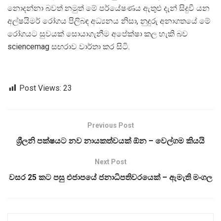
නොදන්නා බවත් නමුත් මේ පර්යේෂණය ඇතුළු දැන් සිදුවී යන
අල්ෂයිමර් රෝගය පිලිබඳ අධ්‍යනය නිසා, නුදුරු අනාගතයේ මේ
රෝගයට සුවයක් සොයාගැනීම අපේක්ෂා කල හැකි බව
sciencemag සඟරාව වාර්තා කර සිටි.
Post Views:
23
Previous Post
ශ්‍රීලනි පක්ෂයට නව නායකත්වයක් ඕන – වෙල්ගම කියයි
Next Post
වසර 25 කට පසු එජාපයේ ජනාධිපතිවරයෙක් – ඇමැති මංගල