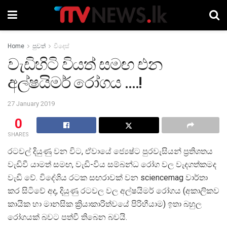
Home
පුවත්
විදෙස්
වැඩිහිටි වියත් සමඟ එන
අල්ෂයිමර් රෝගය ….!
27 January 2019
0
SHARES
රටවල් දියුණු වන විට, ඒවායේ ජ්‍යෙෂ්ට පුරවැසියන් ප්‍රතිශතය
වැඩිවී යාමත් සමඟ, වැඩි-විය සම්බන්ධ රෝග වල වැදගත්කමද
වැඩි වේ. විදේශිය රටක සඟරාවක් වන sciencemag වාර්තා
කර සිටිවේ අද, දියුණු රටවල වල අල්ෂයිමර් රෝගය (අකාලිකව
කායික හා මානසික ක්‍රියාකාරිත්වයේ පිරිහීයාම) ඉතා බහුල
රෝගයක් බවට පත්වී තිබෙන බවයි.