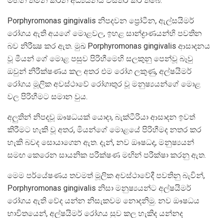
මඟින් තමන් කරන අධ්‍යයනය විස්තර කර තිබේ.
Porphyromonas gingivalis නිපදවන ප්‍රෝටීන, ඇල්සයිමර්
රෝගය ඇති අයගේ මොළවල, ඉහළ සාන්ද්‍රාණයන්හි පවතින
බව නිරීක්‍ෂ කර ඇත. මුඛ Porphyromonas gingivalis ආසාදනය
වූ මීයන් ගේ මොළ පසුව පිරිහීමෙහි සලකුනු පෙන්වූ බෑවු
ඔවුන් නිරීක්ෂණය කල අතර එම රෝග ලකුණු, අල්ෂයිමර්
රෝගය මූලික අවස්ථාවේ රෝගාතුර වූ මනුෂ්‍යයන්ගේ මොළ
වල පිරිහීමට සමාන වුය.
අලුතින් නිපදවූ ඖෂධයක් යොදා, බැක්ටීරියා ආසාදන ඉවත්
කිරීමට හැකි වූ අතර, මියන්ගේ මොළයේ පිරිහීමද නතර කර
හැකි බවද සොයාගෙන ඇත. දැන්, නව ඖෂධද, මනුෂ්‍යයන්
සමඟ කෙරෙන සායනික පරීක්ෂණ මඟින් පරීක්ෂා කරනු ඇත.
මෙම පර්යේෂණය තවමත් මූලික අවස්ථාවේදී පවතිනු බැවින්,
Porphyromonas gingivalis නිසා මනුෂ්‍යයන්ට අල්ෂයිමර්
රෝගය ඇති වේද යන්න නිසැකවම නොදනිමු. නව ඖෂධය
භාවිතයෙන්, අල්ෂයිමර් රෝගය සුව කල හැකිද යන්නද