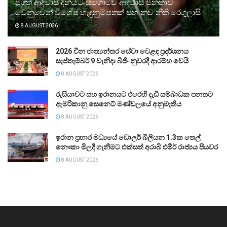
ජගත් ආදිවාසි දිනයට සමගාමීව ආදිවාසී ජනතාව
වෙනුවෙන් විශේෂ හැඳුනුම්පතක් සහ නව නීති රෙගුලාසි
8 AUGUST 2026
2026 චීන ජාත්‍යන්තර සේවා වෙළඳ ප්‍රදර්ශනය
සැප්තැම්බර් 9 වැනිදා බීජිං නුවරදී ආරම්භ වෙයි
8 AUGUST 2026
රුසියාවට සහ ඉරානයට එරෙහි දැඩි සම්බාධක පනතට
ඇමරිකානු සෙනෙට් මණ්ඩලයේ අනුමැතිය
8 AUGUST 2026
ඉරාන ප්‍රහාර මධ්‍යයේ ඩොලර් බිලියන 1.3ක තෙල්
නෞකා මිලදී ගැනීමට එක්සත් අරාබි එමීර් රාජ්‍යය පියවර
8 AUGUST 2026