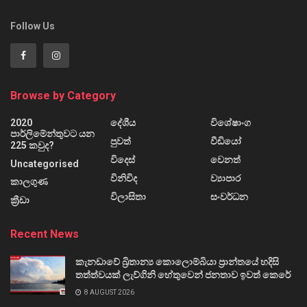
Follow Us
Browse by Category
2020
දේශීය
විශේෂාංග
පාර්ලිමේන්තුවට යන
පුවත්
වීඩියෝ
225 කවුද?
විදෙස්
වෙනත්
Uncategorised
විනිවිද
ව්‍යාපාර
කාලගුණ
විලාසිතා
සංවර්ධන
ක්‍රීඩා
Recent News
කැනඩාවේ බ්‍රිතාන්‍ය කොලොම්බියා ප්‍රාන්තයේ හදිසි
තත්ත්වයක් ලැව්ගිනි හේතුවෙන් ජනතාව ඉවත් කෙරේ
8 AUGUST 2026