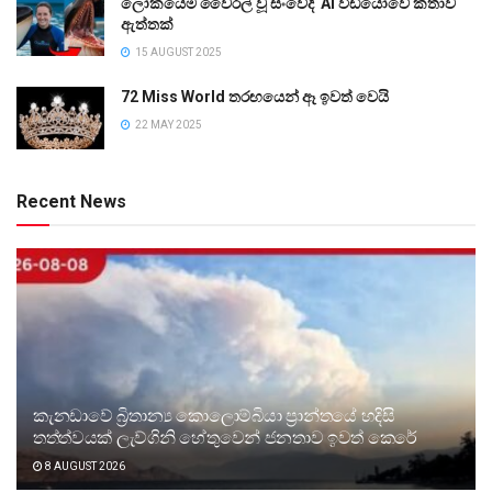
ලෝකයේම වෛරල් වූ සංවේදී AI වීඩියෝවේ කතාව
ඇත්තක්
15 AUGUST 2025
72 Miss World තරඟයෙන් ඈ ඉවත් වෙයි
22 MAY 2025
Recent News
කැනඩාවේ බ්‍රිතාන්‍ය කොලොම්බියා ප්‍රාන්තයේ හදිසි
තත්ත්වයක් ලැව්ගිනි හේතුවෙන් ජනතාව ඉවත් කෙරේ
8 AUGUST 2026