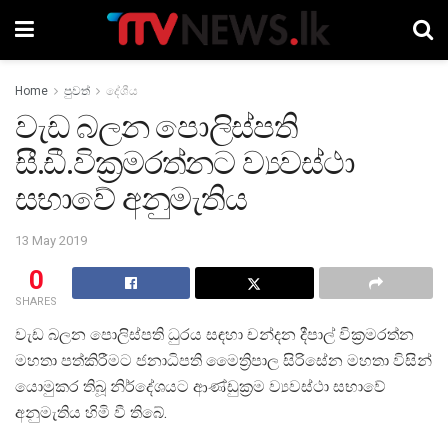
Home
පුවත්
දේශීය
වැඩ බලන පොලිස්පති
සී.ඩී.වික්‍රමරත්නට ව්‍යවස්ථා
සභාවේ අනුමැතිය
13 May 2019
0
SHARES
වැඩ බලන පොලිස්පති ධුරය සඳහා චන්දන දීපාල් වික්‍රමරත්න
මහතා පත්කිරීමට ජනාධිපති මෛත්‍රිපාල සිරිසේන මහතා විසින්
යොමුකර තිබූ නිර්දේශයට ආණ්ඩුක්‍රම ව්‍යවස්ථා සභාවේ
අනුමැතිය හිමි වී තිබේ.