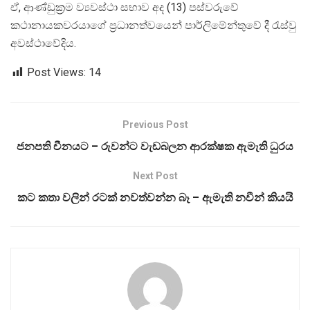
ඒ, ආණ්ඩුක්‍රම ව්‍යවස්ථා සභාව අද (13) පස්වරුවේ
කථානායකවරයාගේ ප්‍රධානත්වයෙන් පාර්ලිමේන්තුවේ දී රැස්වු
අවස්ථාවේදිය.
Post Views:
14
Previous Post
ජනපති චීනයට – රුවන්ට වැඩබලන ආරක්ෂක ඇමැති ධුරය
Next Post
කට කතා වලින් රටක් නවත්වන්න බෑ – ඇමැති නවීන් කියයි