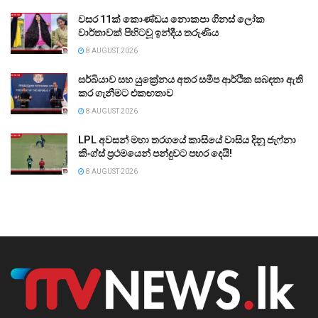
වසර 11ක් කොණ්ඩය නොකපා ගිනස් ලෝක
වාර්තාවක් පිහිටවූ ඉන්දීය තරුණිය
8 AUGUST 2026
සර්බියාව සහ යුක්‍රේනය අතර සමීප ආර්ථික සබඳතා ඇති
කර ගැනීමට එකඟතාව
8 AUGUST 2026
LPL අවසන් මහා තරගයේ කාසියේ වාසිය දිනූ ජැෆ්නා
කිංග්ස් ප්‍රථමයෙන් පන්දුවට පහර දෙයි!
8 AUGUST 2026